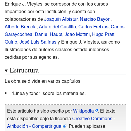
Enrique J. Vieytes, se corresponde con los cursos
impartidos por esta institución, y cuenta con
colaboraciones de
Joaquín Albistur
,
Narciso Bayón
,
Alberto Breccia
,
Arturo del Castillo
,
Carlos Freixas
,
Carlos
Garaycochea
,
Daniel Haupt
,
Joao Mottini
,
Hugo Pratt
,
Quino
,
José Luis Salinas
y Enrique J. Vieytes, así como
ilustraciones de autores clásicos estadounidenses
cedidas por sus agencias.
Estructura
La obra se divide en varios capítulos
"Línea y tono", sobre los materiales.
Este artículo ha sido escrito por
Wikipedia
. El texto
está disponible bajo la licencia
Creative Commons -
Atribución - CompartirIgual
. Pueden aplicarse