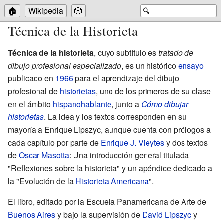
🏠
Wikipedia
🎲
🔍
Técnica de la Historieta
Técnica de la historieta
, cuyo subtítulo es
tratado de
dibujo profesional especializado
, es un histórico
ensayo
publicado en
1966
para el aprendizaje del dibujo
profesional de
historietas
, uno de los primeros de su clase
en el ámbito
hispanohablante
, junto a
Cómo dibujar
historietas
. La idea y los textos corresponden en su
mayoría a
Enrique Lipszyc
, aunque cuenta con prólogos a
cada capítulo por parte de
Enrique J. Vieytes
y dos textos
de
Oscar Masotta
: Una introducción general titulada
"Reflexiones sobre la historieta" y un apéndice dedicado a
la "Evolución de la
Historieta Americana
".
El libro, editado por la
Escuela Panamericana de Arte
de
Buenos Aires
y bajo la supervisión de
David Lipszyc
y