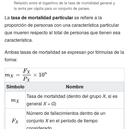
Relación entre el logaritmo de la tasa de mortalidad general y
la renta per cápita para un conjunto de países.
La
tasa de mortalidad particular
se refiere a la
proporción de personas con una característica particular
que mueren respecto al total de personas que tienen esa
característica.
Ambas tasas de mortalidad se expresan por fórmulas de la
forma:
{\displaystyle
m_{X}=
Símbolo
Nombre
{F_{X} \over
P_{X}}\times
Tasa de mortalidad (dentro del grupo
X
, si es
{\displaystyle
10^{n}}
general
X
=
G
)
m_{X}}
Número de fallecimientos dentro de un
{\displaystyle
conjunto
X
en el período de tiempo
F_{X}}
considerado