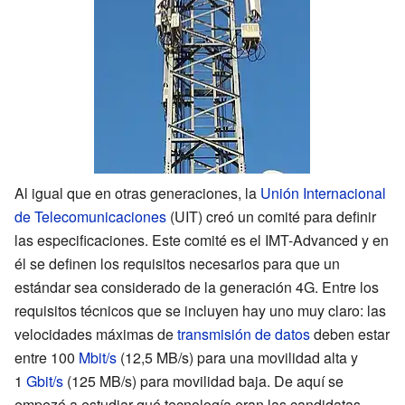
Al igual que en otras generaciones, la
Unión Internacional
de Telecomunicaciones
(UIT) creó un comité para definir
las especificaciones. Este comité es el
IMT-Advanced
y en
él se definen los requisitos necesarios para que un
estándar sea considerado de la generación
4G. Entre los
requisitos técnicos que se incluyen hay uno muy claro: las
velocidades máximas de
transmisión de datos
deben estar
entre 100
Mbit/s
(12,5
MB/s
) para una movilidad alta y
1
Gbit/s
(125
MB/s
) para movilidad baja. De aquí se
empezó a estudiar qué tecnología eran las candidatas