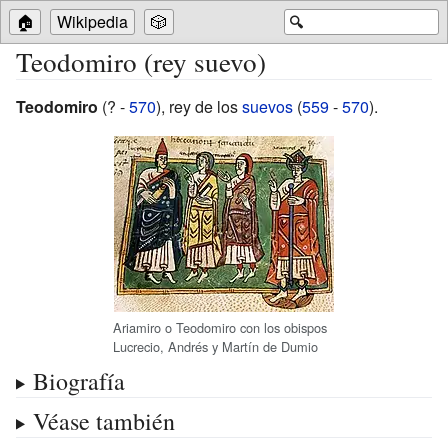
🏠
Wikipedia
🎲
🔍
Teodomiro (rey suevo)
Teodomiro
(? -
570
), rey de los
suevos
(
559
-
570
).
Ariamiro o Teodomiro con los obispos
Lucrecio, Andrés y Martín de Dumio
Biografía
Véase también