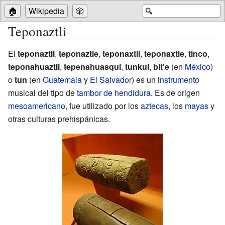
🏠
Wikipedia
🎲
🔍
Teponaztli
El
teponaztli
,
teponaztle
,
teponaxtli
,
teponaxtle
,
tinco
,
teponahuaztli
,
tepenahuasqui
,
tunkul
,
bit'e
(en
México
)
o
tun
(en
Guatemala
y
El Salvador
) es un
instrumento
musical del tipo de
tambor de hendidura
. Es de origen
mesoamericano
, fue utilizado por los
aztecas
, los
mayas
y
otras culturas prehispánicas.