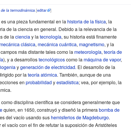
[
editar
]
a de la termodinámica
.
es una pieza fundamental en la
historia de la física
, la
toria de la ciencia en general. Debido a la relevancia de la
s de la
ciencia
y la
tecnología
, su historia está finamente
mecánica clásica
,
mecánica cuántica
,
magnetismo
, y la
 a campos más distante tales como la
meteorología
,
teoría de
ía
), y a desarrollos
tecnológicos
como la
máquina de vapor
,
riogenia
y
generación de electricidad.
El desarrollo de la
irigido por la
teoría atómica
. También, aunque de una
recciones en
probabilidad
y
estadística
; vea, por ejemplo, la
ámica.
a como disciplina científica se considera generalmente que
ke
quien, en 1650, construyó y diseñó la primera
bomba de
es del vacío usando sus
hemisferios de Magdeburgo
.
l vacío con el fin de refutar la suposición de Aristóteles