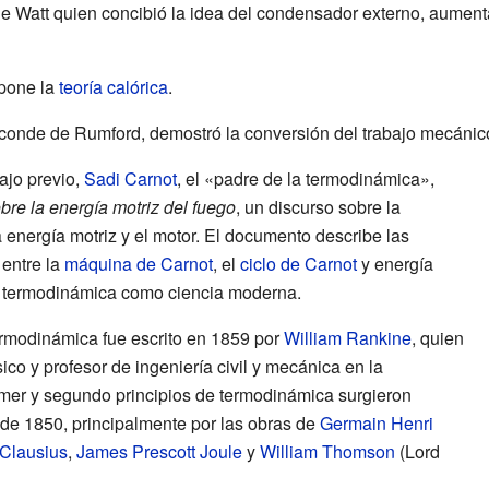
fue Watt quien concibió la idea del condensador externo, aumen
pone la
teoría calórica
.
 conde de Rumford, demostró la conversión del trabajo mecáni
ajo previo,
Sadi Carnot
, el «padre de la termodinámica»,
bre la energía motriz del fuego
, un discurso sobre la
la energía motriz y el motor. El documento describe las
 entre la
máquina de Carnot
, el
ciclo de Carnot
y energía
la termodinámica como ciencia moderna.
termodinámica fue escrito en 1859 por
William Rankine
, quien
ico y profesor de ingeniería civil y mecánica en la
mer y segundo principios de termodinámica surgieron
de 1850, principalmente por las obras de
Germain Henri
 Clausius
,
James Prescott Joule
y
William Thomson
(Lord