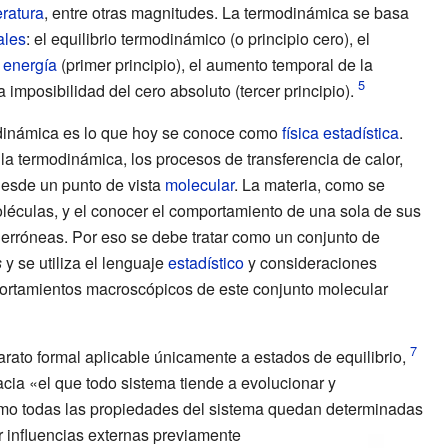
ratura
, entre otras magnitudes. La termodinámica se basa
ales
: el equilibrio termodinámico (o principio cero), el
 energía
(primer principio), el aumento temporal de la
 imposibilidad del cero absoluto (tercer principio).
dinámica es lo que hoy se conoce como
física estadística
.
 la termodinámica, los procesos de transferencia de calor,
, desde un punto de vista
molecular
. La materia, como se
éculas, y el conocer el comportamiento de una sola de sus
erróneas. Por eso se debe tratar como un conjunto de
s
y se utiliza el lenguaje
estadístico
y consideraciones
ortamientos macroscópicos de este conjunto molecular
arato formal aplicable únicamente a
estados de equilibrio
,
cia «el que todo sistema tiende a evolucionar y
smo todas las propiedades del sistema quedan determinadas
or influencias externas previamente