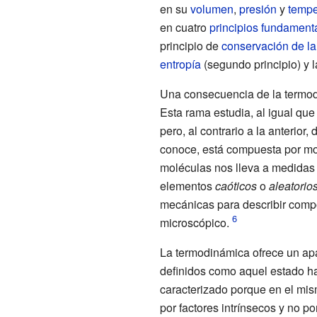
en su
volumen
,
presión
y
tempe
en cuatro
principios fundament
principio de
conservación de la
entropía
(segundo principio) y la
Una consecuencia de la termo
Esta rama estudia, al igual que
pero, al contrario a la anterior
conoce, está compuesta por mol
moléculas nos lleva a medidas 
elementos
caóticos
o
aleatorio
mecánicas para describir comp
microscópico.
La termodinámica ofrece un ap
definidos como aquel estado ha
caracterizado porque en el mi
por factores intrínsecos y no p