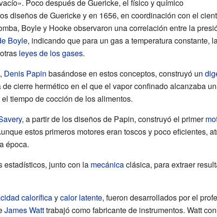
vacío». Poco después de Guericke, el físico y químico
os diseños de Guericke y en 1656, en coordinación con el cient
omba, Boyle y Hooke observaron una correlación entre la presi
de Boyle
, indicando que para un gas a temperatura constante, l
 otras
leyes de los gases
.
,
Denis Papin
basándose en estos conceptos, construyó un
dig
a de cierre hermético en el que el vapor confinado alcanzaba un
el tiempo de cocción de los alimentos.
Savery
, a partir de los diseños de Papin, construyó el primer
mot
nque estos primeros motores eran toscos y poco eficientes, atr
la época.
estadísticos, junto con la
mecánica
clásica, para extraer resul
cidad calorífica
y
calor latente
, fueron desarrollados por el prof
de
James Watt
trabajó como fabricante de instrumentos. Watt con