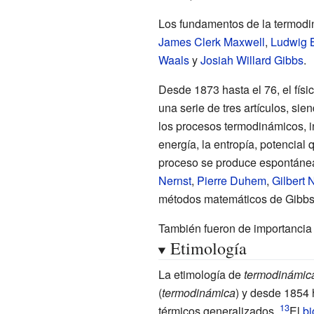
Los fundamentos de la termodin
James Clerk Maxwell
,
Ludwig 
Waals
y
Josiah Willard Gibbs
.
Desde 1873 hasta el 76, el fí
una serie de tres artículos, si
los procesos termodinámicos, 
energía, la entropía, potencial
proceso se produce espontáne
Nernst
,
Pierre Duhem
,
Gilbert 
métodos matemáticos de Gibbs
También fueron de importancia 
Etimología
La etimología de
termodinámic
(
termodinámica
) y desde 1854 
térmicos generalizados.
El
bi