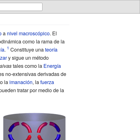
o
a
nivel macroscópico
. El
rmodinámica como la rama de la
ía
.
Constituye una
teoría
zar
y sigue un método
sivas
tales como la
Energía
s no-extensivas derivadas de
mo la
imanación
, la
fuerza
ueden tratar por medio de la