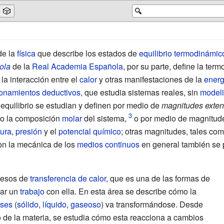
🎲
🔍
de la
física
que describe los estados de
equilibrio termodinámic
ola
de la
Real Academia Española
, por su parte, define la te
la interacción entre el
calor
y otras manifestaciones de la
energ
onamientos deductivos
, que estudia sistemas reales, sin
modeli
equilibrio se estudian y definen por medio de
magnitudes exten
o la composición
molar
del sistema,
o por medio de magnitude
ura
,
presión
y el
potencial químico
; otras magnitudes, tales co
on la mecánica de los
medios continuos
en general también se p
ocesos de
transferencia de calor
, que es una de las formas de
zar un
trabajo
con ella. En esta área se describe cómo la
ases
(
sólido
,
líquido
,
gaseoso
) va transformándose. Desde
 de la materia, se estudia cómo esta reacciona a cambios