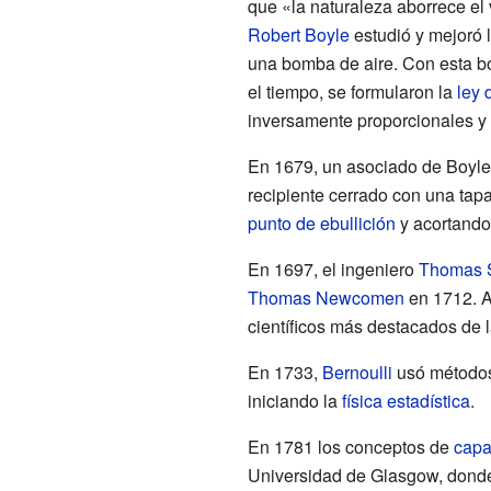
que «la naturaleza aborrece el 
Robert Boyle
estudió y mejoró l
una bomba de aire. Con esta b
el tiempo, se formularon la
ley 
inversamente proporcionales y
En 1679, un asociado de Boyle
recipiente cerrado con una tap
punto de ebullición
y acortando 
En 1697, el ingeniero
Thomas 
Thomas Newcomen
en 1712. Au
científicos más destacados de 
En 1733,
Bernoulli
usó métodos 
iniciando la
física estadística
.
En 1781 los conceptos de
capa
Universidad de Glasgow, don