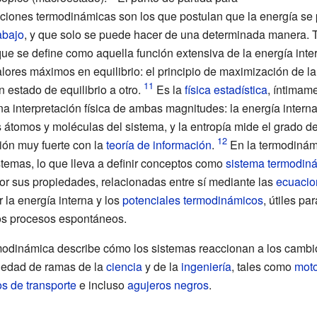
aciones termodinámicas son los que postulan que la energía se 
abajo
, y que solo se puede hacer de una determinada manera. 
ue se define como aquella función extensiva de la energía inter
res máximos en equilibrio: el principio de maximización de la e
 estado de equilibrio a otro.
Es la
física estadística
, íntimam
a interpretación física de ambas magnitudes: la energía interna
s átomos y moléculas del sistema, y la entropía mide el grado d
ión muy fuerte con la
teoría de información
.
En la termodinámi
stemas, lo que lleva a definir conceptos como
sistema termodin
or sus propiedades, relacionadas entre sí mediante las
ecuacio
la energía interna y los
potenciales termodinámicos
, útiles pa
los procesos espontáneos.
modinámica describe cómo los sistemas reaccionan a los cambio
riedad de ramas de la
ciencia
y de la
ingeniería
, tales como
mot
s de transporte
e incluso
agujeros negros
.