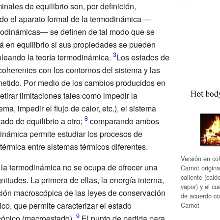
inales de equilibrio son, por definición,
odo el aparato formal de la termodinámica —
rmodinámicas— se definen de tal modo que se
tá en equilibrio si sus propiedades se pueden
leando la teoría termodinámica.
Los estados de
coherentes con los contornos del sistema y las
ometido. Por medio de los cambios producidos en
retirar limitaciones tales como impedir la
a, impedir el flujo de calor, etc.), el sistema
ado de equilibrio a otro;
comparando ambos
dinámica permite estudiar los procesos de
érmica entre sistemas térmicos diferentes.
Versión en co
la termodinámica no se ocupa de ofrecer una
Carnot origin
caliente (cald
nitudes. La primera de ellas, la energía interna,
vapor) y el cu
ión macroscópica de las leyes de conservación
de acuerdo co
ico, que permite caracterizar el estado
Carnot
cópico (macroestado).
El punto de partida para