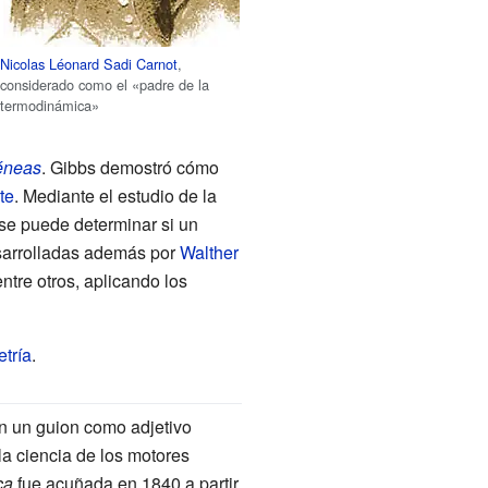
Nicolas Léonard Sadi Carnot
,
considerado como el «padre de la
termodinámica»
géneas
. Gibbs demostró cómo
te
. Mediante el estudio de la
 se puede determinar si un
sarrolladas además por
Walther
entre otros, aplicando los
tría
.
n un guion como adjetivo
la ciencia de los motores
ca
fue acuñada en 1840 a partir