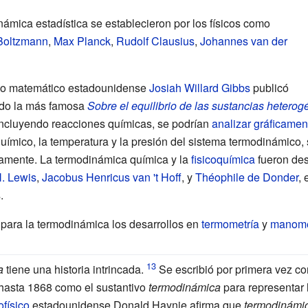
ámica estadística se establecieron por los físicos como
Boltzmann
,
Max Planck
,
Rudolf Clausius
,
Johannes van der
sico matemático estadounidense
Josiah Willard Gibbs
publicó
endo la más famosa
Sobre el equilibrio de las sustancias hetero
incluyendo reacciones químicas, se podrían
analizar gráficamen
 químico, la temperatura y la presión del sistema termodinámico,
amente. La termodinámica química y la
fisicoquímica
fueron de
N. Lewis
,
Jacobus Henricus van 't Hoff
, y
Théophile de Donder
, 
.
para la termodinámica los desarrollos en
termometría
y
manome
a
tiene una historia intrincada.
Se escribió por primera vez co
hasta 1868 como el sustantivo
termodinámica
para representar 
ofísico
estadounidense Donald Haynie afirma que
termodinámi