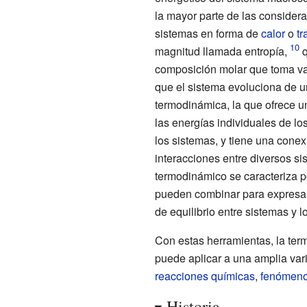
la mayor parte de las consider
sistemas en forma de
calor
o
tr
magnitud llamada entropía,
q
composición molar que toma valo
que el sistema evoluciona de un
termodinámica, la que ofrece un
las energías individuales de lo
los sistemas, y tiene una conex
interacciones entre diversos si
termodinámico se caracteriza p
pueden combinar para expresar 
de equilibrio entre sistemas y 
Con estas herramientas, la ter
puede aplicar a una amplia va
reacciones químicas
,
fenómeno
Historia