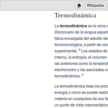
🏠
Wikipedia
Termodinámica
La
termodinámica
es la rama 
Diccionario de la lengua españ
física encargada del estudio de 
fenomenológica
, a partir de
raz
experimental.
Los estados de 
interna
, la
entropía
, el
volumen
las anteriores como la
temperat
electromotriz
y las asociadas c
termodinámica.
La termodinámica trata los pr
energía
y cómo se puede reali
materia en cualquiera de sus
f
un punto de vista macroscópico