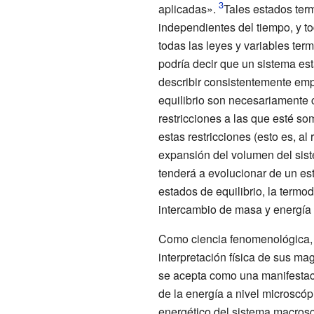
aplicadas».
Tales estados term
independientes del tiempo, y t
todas las leyes y variables te
podría decir que un sistema es
describir consistentemente emp
equilibrio son necesariamente 
restricciones a las que esté s
estas restricciones (esto es, al 
expansión del volumen del sistem
tenderá a evolucionar de un est
estados de equilibrio, la termo
intercambio de masa y energía t
Como ciencia fenomenológica, 
interpretación física de sus mag
se acepta como una manifestac
de la energía a nivel microscóp
energético del sistema macros