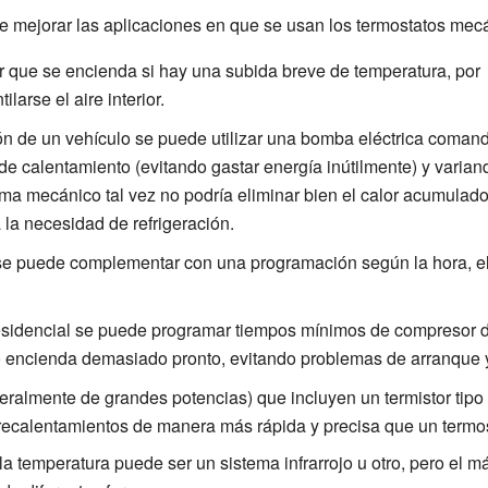
e mejorar las aplicaciones en que se usan los termostatos mec
ar que se encienda si hay una subida breve de temperatura, por
ilarse el aire interior.
ión de un vehículo se puede utilizar una bomba eléctrica coma
de calentamiento (evitando gastar energía inútilmente) y varian
a mecánico tal vez no podría eliminar bien el calor acumulad
 la necesidad de refrigeración.
se puede complementar con una programación según la hora, el 
esidencial se puede programar tiempos mínimos de compresor de
encienda demasiado pronto, evitando problemas de arranque y 
eralmente de grandes potencias) que incluyen un termistor tipo 
recalentamientos de manera más rápida y precisa que un termos
a temperatura puede ser un sistema infrarrojo u otro, pero el m