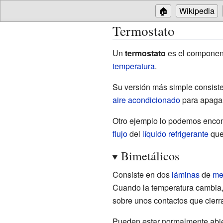
🏠
Wikipedia
Termostato
Un
termostato
es el component
temperatura
.
Su versión más simple consist
aire acondicionado
para apagar
Otro ejemplo lo podemos encon
flujo
del
líquido refrigerante
que
Bimetálicos
Consiste en dos
láminas
de
me
Cuando la temperatura cambia,
sobre unos contactos que cier
Pueden estar normalmente abie