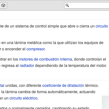
🎲
🔍
e de un sistema de control simple que abre o cierra un
circuito
e en una
lámina metálica
como la que utilizan los equipos de
 o encender el
compresor
.
trar en los
motores de combustión interna
, donde controlan el
 regresa al
radiador
dependiendo de la temperatura del motor.
tal
unidas, con diferente
coeficiente de dilatación
térmico.
 la lámina cambia de forma automáticamente, actuando
ran un
circuito eléctrico
.
rtos o normalmente cerrados, cambiando su estado