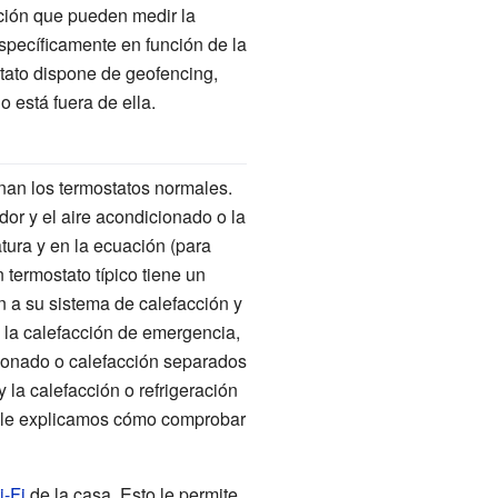
ción que pueden medir la
específicamente en función de la
stato dispone de geofencing,
 está fuera de ella.
nan los termostatos normales.
or y el aire acondicionado o la
atura y en la ecuación (para
Un termostato típico tiene un
n a su sistema de calefacción y
, la calefacción de emergencia,
icionado o calefacción separados
 la calefacción o refrigeración
n le explicamos cómo comprobar
-Fi
de la casa. Esto le permite