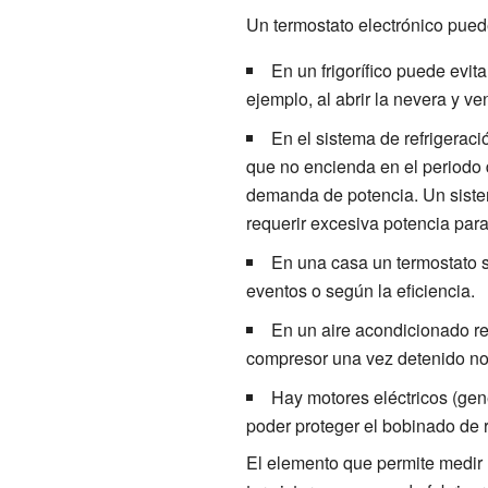
Un termostato electrónico pued
En un frigorífico puede evit
ejemplo, al abrir la nevera y vent
En el sistema de refrigerac
que no encienda en el periodo 
demanda de potencia. Un sistem
requerir excesiva potencia para
En una casa un termostato 
eventos o según la eficiencia.
En un aire acondicionado r
compresor una vez detenido no 
Hay motores eléctricos (gen
poder proteger el bobinado de 
El elemento que permite medir l