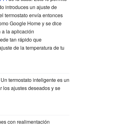
o introduces un ajuste de
y el termostato envía entonces
e como Google Home y se dice
a la aplicación
cede tan rápido que
juste de la temperatura de tu
. Un termostato inteligente es un
r los ajustes deseados y se
ues con realimentación