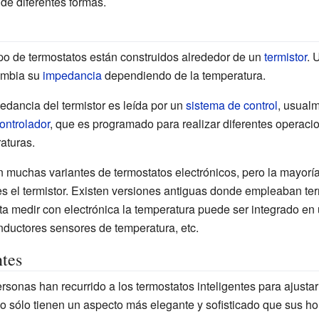
 de diferentes formas.
ipo de termostatos están construidos alrededor de un
termistor
. 
ambia su
impedancia
dependiendo de la temperatura.
edancia del termistor es leída por un
sistema de control
, usual
ontrolador
, que es programado para realizar diferentes operac
aturas.
n muchas variantes de termostatos electrónicos, pero la mayorí
es el termistor. Existen versiones antiguas donde empleaban te
ta medir con electrónica la temperatura puede ser integrado en 
nductores sensores de temperatura, etc.
ntes
sonas han recurrido a los termostatos inteligentes para ajustar 
 sólo tienen un aspecto más elegante y sofisticado que sus ho