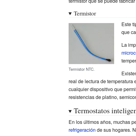
termistor que se puede fabricar
Termistor
Este t
que c
La imp
microc
temper
Termistor NTC.
Existe
real de lectura de temperatura 
cualquier dispositivo que permi
resistencias de platino, semico
Termostatos intelige
En los últimos años, muchas per
refrigeración
de sus hogares. No