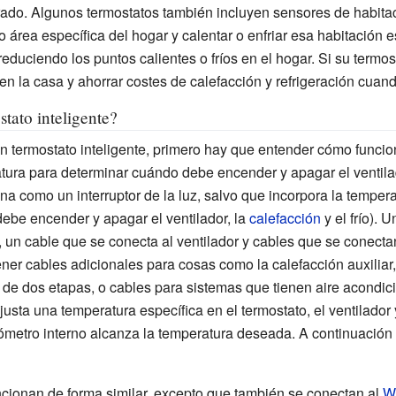
ado. Algunos termostatos también incluyen sensores de habita
 área específica del hogar y calentar o enfriar esa habitación 
reduciendo los puntos calientes o fríos en el hogar. Si su termo
 la casa y ahorrar costes de calefacción y refrigeración cuando
tato inteligente?
 termostato inteligente, primero hay que entender cómo funcio
atura para determinar cuándo debe encender y apagar el ventilad
ona como un interruptor de la luz, salvo que incorpora la temper
ebe encender y apagar el ventilador, la
calefacción
y el frío). 
 un cable que se conecta al ventilador y cables que se conecta
ner cables adicionales para cosas como la calefacción auxiliar
ón de dos etapas, o cables para sistemas que tienen aire acond
sta una temperatura específica en el termostato, el ventilador y
ómetro interno alcanza la temperatura deseada. A continuació
uncionan de forma similar, excepto que también se conectan al
Wi