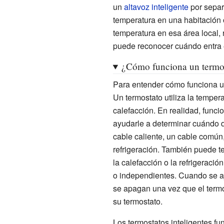
un
altavoz inteligente
por separ
temperatura en una habitación o
temperatura en esa área local, 
puede reconocer cuándo entra en
¿Cómo funciona un termos
Para entender cómo funciona un
Un termostato utiliza la temper
calefacción. En realidad, funci
ayudarle a determinar cuándo d
cable caliente, un cable común,
refrigeración. También puede te
la calefacción o la refrigeraci
o independientes. Cuando se aju
se apagan una vez que el term
su termostato.
Los termostatos inteligentes f