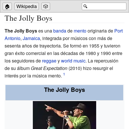
🏠
Wikipedia
🎲
🔍
The Jolly Boys
The Jolly Boys
es una
banda
de
mento
originaria de
Port
Antonio
,
Jamaica
, integrada por músicos con más de
sesenta años de trayectoria. Se formó en 1955 y tuvieron
gran éxito comercial en las décadas de 1980 y 1990 entre
los seguidores de
reggae
y
world music
. La repercusión
de su álbum
Great Expectation
(2010) hizo resurgir el
interés por la música mento.
The Jolly Boys