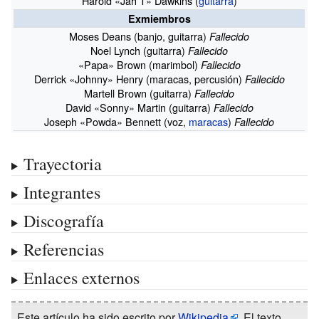
Harold «Jah T» Dawkins (
guitarra
)
Exmiembros
Moses Deans (banjo, guitarra)
Fallecido
Noel Lynch (guitarra)
Fallecido
«Papa» Brown (marimbol)
Fallecido
Derrick «Johnny» Henry (maracas, percusión)
Fallecido
Martell Brown (guitarra)
Fallecido
David «Sonny» Martin (guitarra)
Fallecido
Joseph «Powda» Bennett (voz,
maracas
)
Fallecido
Trayectoria
Integrantes
Discografía
Referencias
Enlaces externos
Este artículo ha sido escrito por
Wikipedia
. El texto