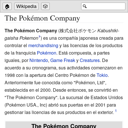
🏠
Wikipedia
🎲
🔍
The Pokémon Company
The Pokémon Company
(
株式会社ポケモン
Kabushiki-
gaisha Pokemon
)
es una compañía japonesa creada para
?
controlar el
merchandising
y las licencias de los productos
de la franquicia
Pokémon
. Está compuesta, a partes
iguales, por
Nintendo
,
Game Freak
y
Creatures
. De
acuerdo a su cronograma, sus actividades comenzaron en
1998 con la apertura del Centro Pokémon de
Tokio
.
Anteriormente fue conocida como "Pokémon, Ltd",
establecida en el 2000. Desde entonces, se convirtió en
"The Pokémon Company". La sucursal de Estados Unidos
(Pokémon USA., Inc) abrió sus puertas en el 2001 para
gestionar las licencias de sus productos en el exterior.
The Pokémon Company