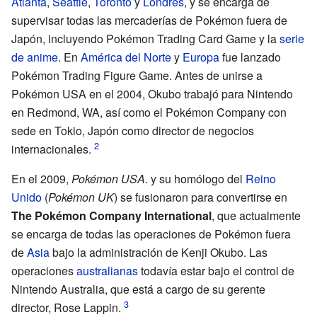
Atlanta
,
Seattle
,
Toronto
y
Londres
, y se encarga de
supervisar todas las mercaderías de Pokémon fuera de
Japón, incluyendo Pokémon Trading Card Game y la
serie
de anime
. En
América del Norte
y
Europa
fue lanzado
Pokémon Trading Figure Game. Antes de unirse a
Pokémon USA en el 2004, Okubo trabajó para Nintendo
en Redmond, WA, así como el Pokémon Company con
sede en Tokio, Japón como director de negocios
internacionales.
En el 2009,
Pokémon USA
. y su homólogo del
Reino
Unido
(
Pokémon UK
) se fusionaron para convertirse en
The Pokémon Company International
, que actualmente
se encarga de todas las operaciones de Pokémon fuera
de
Asia
bajo la administración de Kenji Okubo. Las
operaciones
australianas
todavía estar bajo el control de
Nintendo Australia, que está a cargo de su gerente
director, Rose Lappin.