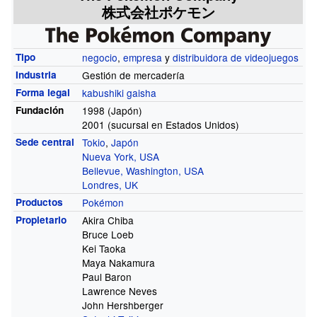
株式会社ポケモン
Tipo
negocio
,
empresa
y
distribuidora de videojuegos
Industria
Gestión de mercadería
Forma legal
kabushiki gaisha
Fundación
1998 (Japón)
2001 (sucursal en Estados Unidos)
Sede central
Tokio
,
Japón
Nueva York, USA
Bellevue, Washington, USA
Londres, UK
Productos
Pokémon
Propietario
Akira Chiba
Bruce Loeb
Kei Taoka
Maya Nakamura
Paul Baron
Lawrence Neves
John Hershberger