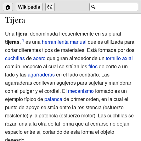
🏠
Wikipedia
🎲
🔍
Tijera
Una
tijera
, denominada frecuentemente en su plural
tijeras
,
es una
herramienta manual
que es utilizada para
cortar diferentes tipos de materiales. Está formada por dos
cuchillas
de
acero
que giran alrededor de un
tornillo axial
común, respecto al cual se sitúan los
filos
de corte a un
lado y las
agarraderas
en el lado contrario. Las
agarraderas conllevan agujeros para sujetar y maniobrar
con el pulgar y el cordial. El
mecanismo
formado es un
ejemplo típico de
palanca
de primer orden, en la cual el
punto de apoyo se sitúa entre la resistencia (esfuerzo
resistente) y la potencia (esfuerzo motor). Las cuchillas se
rozan una a la otra de tal forma que al cerrarse no dejan
espacio entre sí, cortando de esta forma el objeto
deseado.