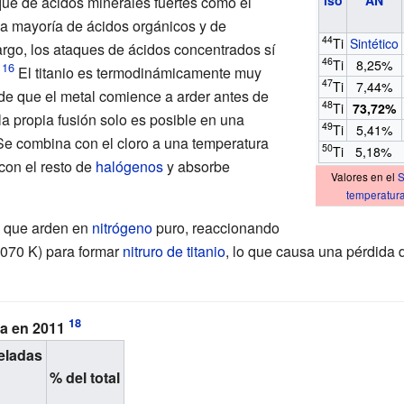
aque de ácidos minerales fuertes como el
 la mayoría de ácidos orgánicos y de
44
Ti
Sintético
go, los ataques de ácidos concentrados sí
46
Ti
8,25%
El titanio es termodinámicamente muy
47
Ti
7,44%
 de que el metal comience a arder antes de
48
Ti
73,72%
la propia fusión solo es posible en una
49
Ti
5,41%
 Se combina con el cloro a una temperatura
50
Ti
5,18%
con el resto de
halógenos
y absorbe
Valores en el
S
temperatur
s que arden en
nitrógeno
puro, reaccionando
1070
K) para formar
nitruro de titanio
, lo que causa una pérdida d
ta en 2011
neladas
% del total