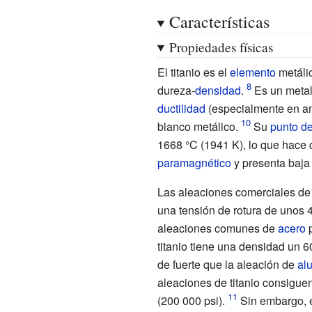
Características
Propiedades físicas
El titanio es el
elemento
metáli
dureza-
densidad
.
Es un metal 
ductilidad
(especialmente en am
blanco metálico.
Su
punto de
1668
°C (1941
K), lo que hace 
paramagnético
y presenta baj
Las aleaciones comerciales de 
una tensión de rotura de unos 
aleaciones comunes de
acero
p
titanio tiene una densidad un 
de fuerte que la aleación de
al
aleaciones de titanio consigue
(200
000
psi).
Sin embargo, el