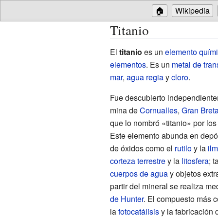
🏠
Wikipedia
Titanio
El
titanio
es un
elemento quím
elementos
. Es un
metal de tran
mar
,
agua regia
y
cloro
.
Fue descubierto independient
mina de
Cornualles
,
Gran Bret
que lo nombró «titanio» por lo
Este elemento abunda en depó
de óxidos como el
rutilo
y la
ilm
corteza terrestre
y la
litosfera
; 
cuerpos de agua
y objetos extra
partir del mineral se realiza me
de Hunter
. El compuesto más co
la
fotocatálisis
y la fabricación