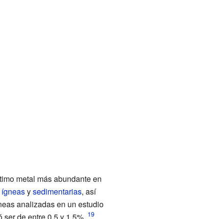
éptimo metal más abundante en
 ígneas
y
sedimentarias
, así
neas analizadas en un estudio
ó ser de entre 0,5 y 1,5%.