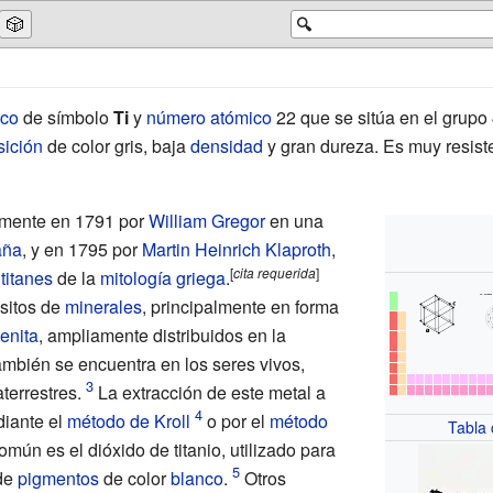
🎲
🔍
ico
de símbolo
Ti
y
número atómico
22 que se sitúa en el grupo
sición
de color gris, baja
densidad
y gran dureza. Es muy resist
emente en 1791 por
William Gregor
en una
aña
, y en 1795 por
Martin Heinrich Klaproth
,
[
cita
requerida
]
s
titanes
de la
mitología griega
.
sitos de
minerales
, principalmente en forma
enita
, ampliamente distribuidos en la
también se encuentra en los seres vivos,
terrestres.
La extracción de este metal a
diante el
método de Kroll
o por el
método
Tabla
mún es el dióxido de titanio, utilizado para
 de
pigmentos
de color
blanco
.
Otros