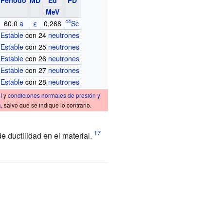
MeV
44
60,0
a
ε
0,268
Sc
Estable
con 24
neutrones
Estable
con 25
neutrones
Estable
con 26
neutrones
Estable
con 27
neutrones
Estable
con 28
neutrones
I
y
condiciones normales de presión y
a
, salvo que se indique lo contrario.
e ductilidad en el material.