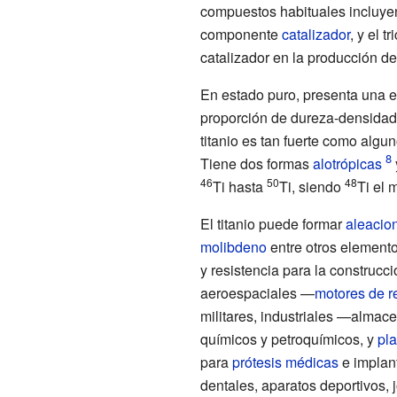
compuestos habituales incluye
componente
catalizador
, y el
tr
catalizador en la producción d
En estado puro, presenta una el
proporción de dureza-densidad 
titanio es tan fuerte como algu
Tiene dos formas
alotrópicas
46
50
48
Ti hasta
Ti, siendo
Ti el
El titanio puede formar
aleacio
molibdeno
entre otros elemento
y resistencia para la construcc
aeroespaciales —
motores de r
militares, industriales —almac
químicos y petroquímicos, y
pla
para
prótesis médicas
e implant
dentales, aparatos deportivos, j