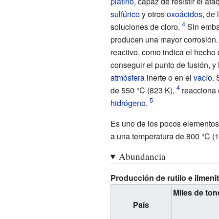
platino
, capaz de resistir el at
sulfúrico
y otros
oxoácidos
, de
soluciones de cloro.
Sin embar
producen una mayor corrosión.
reactivo, como indica el hecho
conseguir el punto de fusión, y 
atmósfera
inerte o en el
vacío
.
de 550
°C (823
K),
reacciona 
hidrógeno
.
Es uno de los pocos elemento
a una temperatura de 800
°C (
Abundancia
Producción de rutilo e ilmeni
Miles de to
País