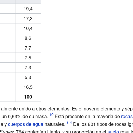
19,4
17,3
10,4
8,6
7,7
7,5
7,3
5,3
16,5
100
uralmente unido a otros elementos. Es el noveno elemento y s
o un 0,63% de su masa.
Está presente en la mayoría de
rocas
da y
cuerpos de agua
naturales.
De los 801 tipos de rocas íg
Survey,
784 contenían titanio, y su proporción en el
suelo
result