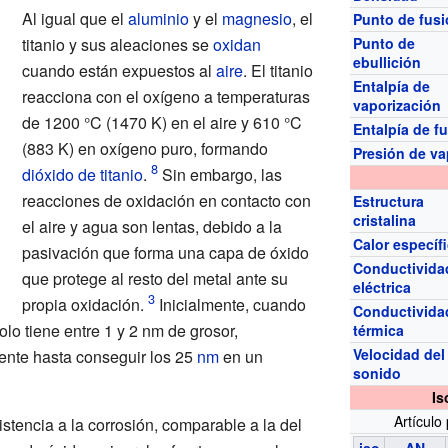
Al igual que el
aluminio
y el
magnesio
, el
Punto de fus
titanio y sus aleaciones se
oxidan
Punto de
ebullición
cuando están expuestos al
aire
. El titanio
Entalpía de
reacciona con el oxígeno a temperaturas
vaporización
de 1200
°C (1470
K) en el aire y 610
°C
Entalpía de f
(883
K) en oxígeno puro, formando
Presión de va
dióxido de titanio
.
Sin embargo, las
reacciones de oxidación en contacto con
Estructura
cristalina
el aire y agua son lentas, debido a la
Calor específ
pasivación que forma una capa de óxido
Conductivida
que protege al resto del metal ante su
eléctrica
propia oxidación.
Inicialmente, cuando
Conductivida
lo tiene entre 1 y 2
nm de grosor,
térmica
Velocidad del
nte hasta conseguir los 25
nm
en un
sonido
Is
Artículo 
istencia a la corrosión, comparable a la del
iso
AN