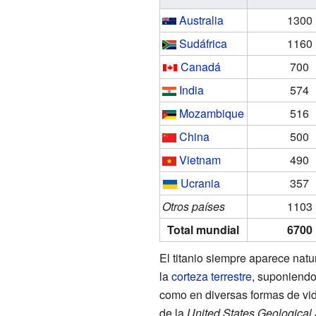
Australia
1300
Sudáfrica
1160
Canadá
700
India
574
Mozambique
516
China
500
Vietnam
490
Ucrania
357
Otros países
1103
Total mundial
6700
El titanio siempre aparece nat
la
corteza terrestre
, suponiend
como en diversas formas de vi
de la
United States Geological 