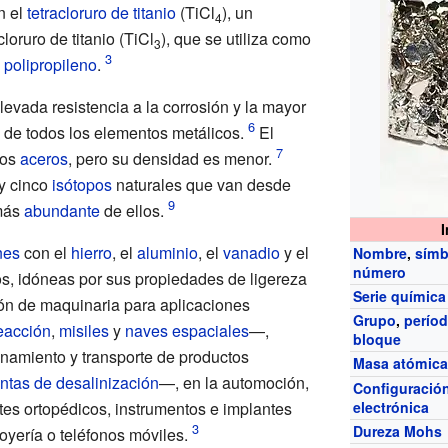
n el
tetracloruro de titanio
(TiCl
), un
4
icloruro de titanio
(TiCl
), que se utiliza como
3
e
polipropileno
.
evada resistencia a la corrosión y la mayor
de todos los elementos metálicos.
El
nos
aceros
, pero su densidad es menor.
y cinco
isótopos
naturales que van desde
 más
abundante
de ellos.
nes
con el
hierro
, el
aluminio
, el
vanadio
y el
Nombre
,
símb
número
s, idóneas por sus propiedades de ligereza
Serie química
ión de maquinaria para aplicaciones
Grupo
,
perío
eacción
,
misiles
y
naves espaciales
—,
bloque
enamiento y transporte de productos
Masa atómic
ntas de desalinización
—, en la automoción,
Configuració
es ortopédicos, instrumentos e implantes
electrónica
Dureza Mohs
oyería o teléfonos móviles.