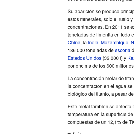
Su aparición se produce princi
estos minerales, solo el rutilo 
concentraciones. En 2011 se ext
toneladas de ilmenita en todo 
China
, la
India
,
Mozambique
,
N
186
000 toneladas de
escoria
d
Estados Unidos
(32
000
t) y
Ka
por encima de los 600 millones
La concentración molar de titan
la concentración en el agua s
biológico del titanio, a pesar 
Este metal también se detectó
temperatura en la superficie d
compuestas de un 12,1% de T