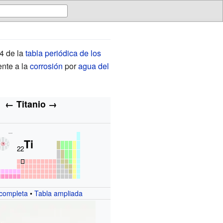
 4 de la
tabla periódica de los
ente a la
corrosión
por
agua del
←
Titanio
→
Ti
22
 completa
•
Tabla ampliada