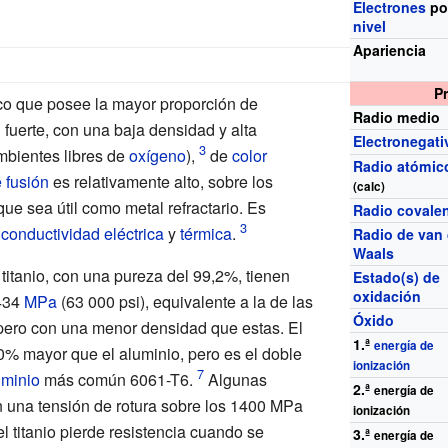
Electrones
po
nivel
Apariencia
P
co que posee la mayor proporción de
Radio medio
fuerte, con una baja densidad y alta
Electronegati
bientes libres de
oxígeno
),
de
color
Radio atómic
 fusión
es relativamente alto, sobre los
(calc)
que sea útil como metal refractario. Es
Radio covale
a
conductividad eléctrica
y
térmica
.
Radio de van 
Waals
titanio, con una pureza del 99,2%, tienen
Estado(s) de
oxidación
434
MPa
(63
000
psi), equivalente a la de las
Óxido
ero con una menor densidad que estas. El
1.ª
energía de
60% mayor que el aluminio, pero es el doble
ionización
uminio
más común 6061-T6.
Algunas
2.ª
energía de
n una tensión de rotura sobre los 1400
MPa
ionización
 titanio pierde resistencia cuando se
3.ª
energía de