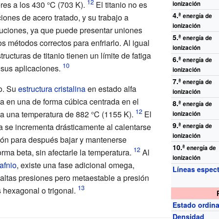
res a los 430
°C (703
K).
El titanio no es
ionización
4.ª
ones de acero tratado, y su trabajo a
energía de
ionización
auciones, ya que puede presentar uniones
5.ª
energía de
 métodos correctos para enfriarlo. Al igual
ionización
ructuras de titanio tienen un límite de fatiga
6.ª
energía de
 sus aplicaciones.
ionización
7.ª
energía de
o. Su
estructura cristalina
en estado alfa
ionización
na en una de forma cúbica centrada en el
8.ª
energía de
, a una temperatura de 882
°C (1155
K).
El
ionización
9.ª
a se incrementa drásticamente al calentarse
energía de
ionización
ción para después bajar y mantenerse
10.ª
energía de
rma beta, sin afectarle la temperatura.
Al
ionización
afnio
, existe una fase adicional omega,
Líneas espect
altas presiones pero metaestable a presión
hexagonal o trigonal.
Estado ordina
Densidad