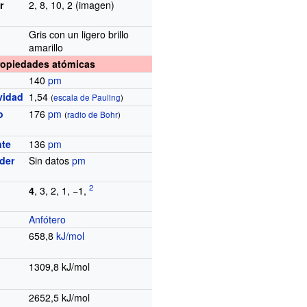
r
2, 8, 10, 2 (imagen)
Gris con un ligero brillo
amarillo
ropiedades atómicas
140
pm
vidad
1,54
(
escala de Pauling
)
o
176
pm
(
radio de Bohr
)
nte
136
pm
der
Sin datos
pm
4
, 3, 2, 1, −1,
Anfótero
658,8
kJ/mol
1309,8
kJ/mol
2652,5
kJ/mol