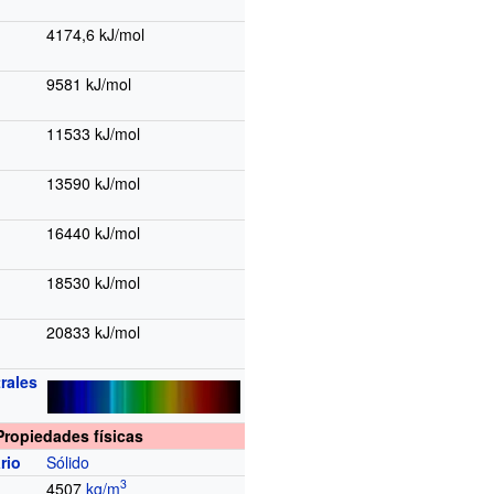
4174,6
kJ/mol
9581
kJ/mol
11533
kJ/mol
13590
kJ/mol
16440
kJ/mol
18530
kJ/mol
20833
kJ/mol
rales
Propiedades físicas
rio
Sólido
3
4507
kg/m