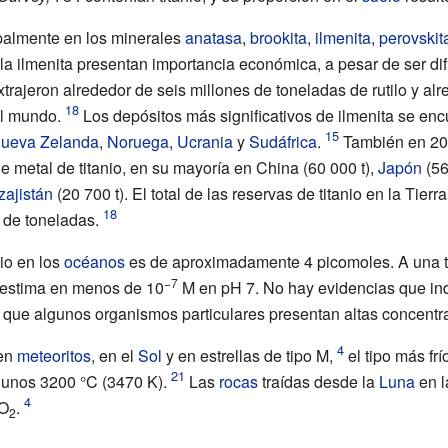
palmente en los minerales
anatasa
,
brookita
,
ilmenita
,
perovskit
y la ilmenita presentan importancia económica, a pesar de ser dif
rajeron alrededor de seis millones de toneladas de rutilo y alr
el mundo.
Los depósitos más significativos de ilmenita se en
ueva Zelanda
,
Noruega
,
Ucrania
y
Sudáfrica
.
También en 201
e metal de titanio, en su mayoría en China (60
000
t),
Japón
(5
zajistán
(20
700
t). El total de las reservas de titanio en la Ti
 de toneladas.
io en los
océanos
es de aproximadamente 4 picomoles. A una 
−7
e estima en menos de 10
M en pH 7. No hay evidencias que ind
de que algunos organismos particulares presentan altas concentr
 en
meteoritos
, en el
Sol
y en estrellas de tipo M,
el tipo más fr
e unos 3200
°C (3470
K).
Las
rocas
traídas desde la
Luna
en l
iO
.
2