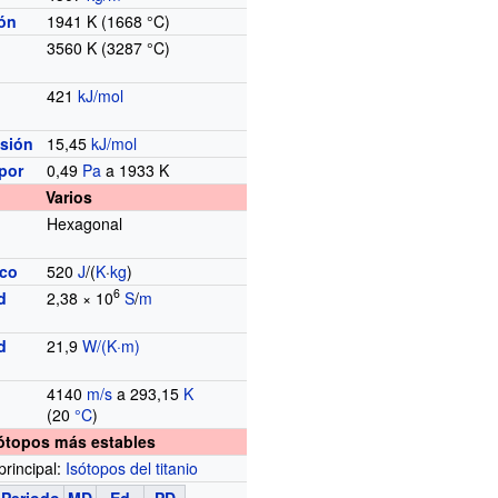
ión
1941
K (1668
°C)
3560
K (3287
°C)
421
kJ/mol
usión
15,45
kJ/mol
por
0,49
Pa
a 1933 K
Varios
Hexagonal
ico
520
J
/(
K
·
kg
)
6
d
2,38 × 10
S
/
m
d
21,9
W/(K·m)
4140
m/s
a 293,15
K
(20
°C
)
ótopos más estables
principal:
Isótopos del titanio
Periodo
MD
Ed
PD