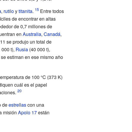
a
,
rutilo
y
titanita
.
Entre todos
íciles de encontrar en altas
ededor de 0,7 millones de
cuentran en
Australia
,
Canadá
,
1 se produjo un total de
6
000
t),
Rusia
(40
000
t),
erra se estiman en ese mismo año
temperatura de 100
°C (373
K)
iquen cuál es el papel
aciones.
ío de
estrellas
con una
a misión
Apolo 17
están