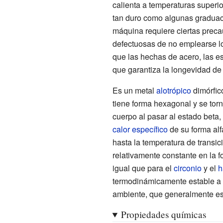
calienta a temperaturas superio
tan duro como algunas graduaci
máquina requiere ciertas prec
defectuosas de no emplearse los
que las hechas de acero, las est
que garantiza la longevidad de
Es un metal
alotrópico
dimórfic
tiene forma hexagonal y se tor
cuerpo al pasar al estado beta
calor específico
de su forma alf
hasta la temperatura de transi
relativamente constante en la fo
igual que para el
circonio
y el
h
termodinámicamente estable a 
ambiente, que generalmente es 
Propiedades químicas