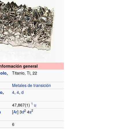
Información general
olo
,
Titanio, Ti, 22
Metales de transición
do
,
4
,
4
,
d
a
47,867(1)
u
2
2
n
[
Ar
] 3
d
4
s
6