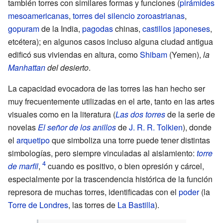
también torres con similares formas y funciones (
pirámides
mesoamericanas
,
torres del silencio
zoroastrianas
,
gopuram
de la India,
pagodas
chinas,
castillos japoneses
,
etcétera); en algunos casos incluso alguna ciudad antigua
edificó sus viviendas en altura, como
Shibam
(Yemen),
la
Manhattan
del desierto
.
La capacidad evocadora de las torres las han hecho ser
muy frecuentemente utilizadas en el arte, tanto en las artes
visuales como en la literatura (
Las dos torres
de la serie de
novelas
El señor de los anillos
de
J. R. R. Tolkien
), donde
el
arquetipo
que simboliza una torre puede tener distintas
simbologías, pero siempre vinculadas al aislamiento:
torre
de marfil
,
cuando es positivo, o bien opresión y cárcel,
especialmente por la trascendencia histórica de la función
represora de muchas torres, identificadas con el
poder
(la
Torre de Londres
, las torres de
La Bastilla
).