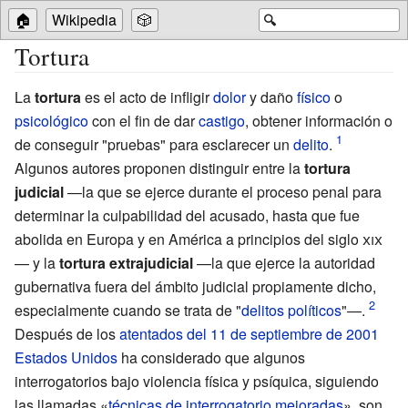
🏠
Wikipedia
🎲
🔍
Tortura
La
tortura
es el acto de infligir
dolor
y daño
físico
o
psicológico
con el fin de dar
castigo
, obtener información o
de conseguir "pruebas" para esclarecer un
delito
.
Algunos autores proponen distinguir entre la
tortura
judicial
—la que se ejerce durante el proceso penal para
determinar la culpabilidad del acusado, hasta que fue
abolida en Europa y en América a principios del
siglo
xix
— y la
tortura extrajudicial
—la que ejerce la autoridad
gubernativa fuera del ámbito judicial propiamente dicho,
especialmente cuando se trata de "
delitos políticos
"—.
Después de los
atentados del 11 de septiembre de 2001
Estados Unidos
ha considerado que algunos
interrogatorios bajo violencia física y psíquica, siguiendo
las llamadas «
técnicas de interrogatorio mejoradas
», son