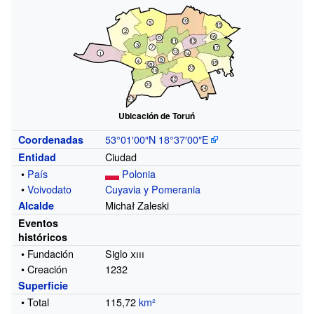
Ubicación de Toruń
53°01′00″N
18°37′00″E
Coordenadas
Ciudad
Entidad
•
País
Polonia
•
Voivodato
Cuyavia y Pomerania
Michał Zaleski
Alcalde
Eventos
históricos
• Fundación
Siglo
xiii
• Creación
1232
Superficie
• Total
115,72
km²