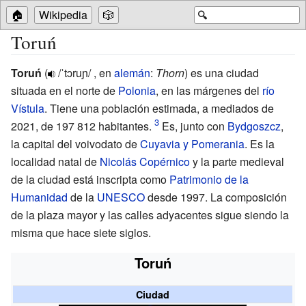
🏠
Wikipedia
🎲
🔍
Toruń
Toruń
(
/ˈtɔruɲ/
,
en
alemán
:
Thorn
) es una ciudad
situada en el norte de
Polonia
, en las márgenes del
río
Vístula
. Tiene una población estimada, a mediados de
2021, de 197
812 habitantes.
Es, junto con
Bydgoszcz
,
la capital del voivodato de
Cuyavia y Pomerania
. Es la
localidad natal de
Nicolás Copérnico
y la parte medieval
de la ciudad está inscripta como
Patrimonio de la
Humanidad
de la
UNESCO
desde 1997. La composición
de la plaza mayor y las calles adyacentes sigue siendo la
misma que hace siete siglos.
Toruń
Ciudad