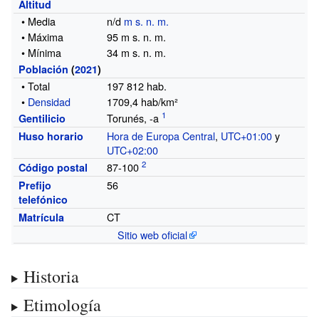
Altitud
• Media
n/d
m s. n. m.
• Máxima
95 m
s.
n.
m.
• Mínima
34 m
s.
n.
m.
Población
(
2021
)
• Total
197 812
hab.
•
Densidad
1709,4 hab/km²
Torunés, -a
Gentilicio
Hora de Europa Central
,
UTC+01:00
y
Huso horario
UTC+02:00
87-100
Código postal
56
Prefijo
telefónico
CT
Matrícula
Sitio web oficial
Historia
Etimología