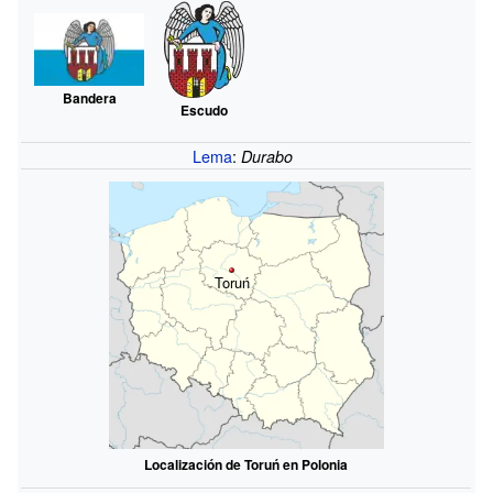
Bandera
Escudo
Lema
:
Durabo
Toruń
Localización de Toruń en Polonia