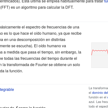
entificados). Esta última se emplea habitualmente para tratar
fu
(FFT) es un algoritmo para calcular la DFT.
básicamente el espectro de frecuencias de una
o es lo que hace el oído humano, ya que recibe
rma en una descomposición en distintas
almente se escucha). El oído humano va
as a medida que pasa el tiempo, sin embargo, la
e todas las frecuencias del tiempo durante el
 en la transformada de Fourier se obtiene un solo
da la función.
La transforma
tegrable
el
dominio de
función en el
azul. Las fre
todo el espec
ourier de
{\displaystyle
como la función