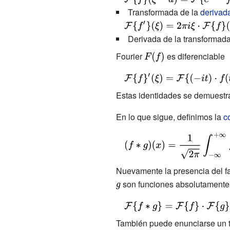
{F}}\{f\}{\bigg
(\xi )=e^{-2\pi
{\mathcal
Transformada de la
derivad
(}{\frac {\xi }
i\xi a}\cdot
{F}}\{f\}(\xi -
{\displaystyle
{a}}{\bigg )}}
{\mathcal
a)={\mathcal
{\mathcal
Derivada de la transformada
{F}}\{f\}(\xi )}
{F}}\{e^{2\pi
{F}}\{f'\}(\xi
Fourier
{\displaystyle
es diferenciable
iat}f(t)\}(\xi )}
)=2\pi i\xi
F(f)}
{\displaystyle
\cdot
{\mathcal
{\mathcal
Estas identidades se demuestr
{F}}\{f\}'(\xi )=
{F}}\{f\}(\xi )}
En lo que sigue, definimos la
c
{\mathcal
{F}}\{(-it)\cdot
{\displaystyle
f(t)\}(\xi )}
(f*g)(x)={\frac
{1}{\sqrt {2\pi
Nuevamente la presencia del fac
}}}\int _{-\infty
son funciones absolutamente i
}^{+\infty
}f(y)\cdot g(x-
{\displaystyle
y)\,dy.}
{\mathcal
También puede enunciarse un t