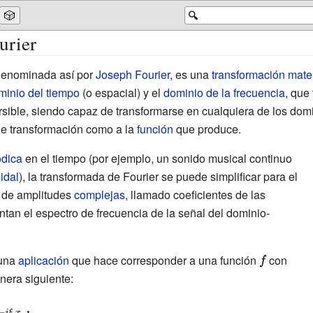
🎲
🔍
urier
denominada así por
Joseph Fourier
, es una
transformación mate
minio del tiempo
(o espacial) y el
dominio de la frecuencia
, que
versible, siendo capaz de transformarse en cualquiera de los domi
 de transformación como
a la
función
que produce.
ódica
en el tiempo (por ejemplo, un sonido musical continuo
idal
), la transformada de Fourier se puede simplificar para el
o de amplitudes
complejas
, llamado coeficientes de las
entan el espectro de frecuencia de la señal del dominio-
 una
aplicación
que hace corresponder a una función
{\displayst
con
nera siguiente:
f}