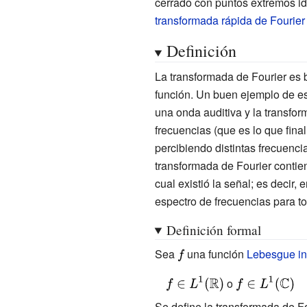
cerrado con puntos extremos id
transformada rápida de Fourier
Definición
La transformada de Fourier es 
función. Un buen ejemplo de es
una onda auditiva y la transfo
frecuencias (que es lo que fin
percibiendo distintas frecuenci
transformada de Fourier contien
cual existió la señal; es decir,
espectro de frecuencias para to
Definición formal
Sea
{\displaystyle
una función
Lebesgue in
f}
{\displaystyle
{\displaystyle
o
f\in L^{1}
f\in L^{1}
Se define la transformada de F