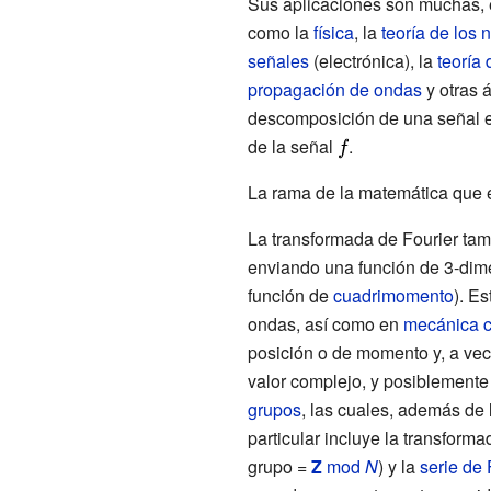
Sus aplicaciones son muchas, e
como la
física
, la
teoría de los
señales
(electrónica), la
teoría 
propagación de ondas
y otras 
descomposición de una señal
de la señal
{\displaystyle
.
f}
La rama de la matemática que 
La transformada de Fourier tamb
enviando una función de
3-dim
función de
cuadrimomento
). E
ondas, así como en
mecánica c
posición o de momento y, a vec
valor complejo, y posiblement
grupos
, las cuales, además de 
particular incluye la
transformad
grupo =
Z
mod
N
) y la
serie de 