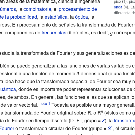
n áreas de la matemática, ciencia e ingeniería
pico (1), pic
onda
(4). La
 números
, la
combinatoria
, el
procesamiento de
diferencia 
de la probabilidad
, la
estadística
, la
óptica
, la
áreas. En procesamiento de señales la transformada de Fourier
 en componentes de
frecuencias
diferentes, es decir,
{\displaysty
correspon
g}
estudia la transformada de Fourier y sus generalizaciones es
ién se puede generalizar a las funciones de varias variables e
ensional
a una función de momento
3-dimensional
(o una funci
sta idea hace que la transformada espacial de Fourier sea muy na
uántica
, donde es importante poder representar soluciones de
es, de ambos. En general, las funciones a las que se aplican l
e
de valor vectorial
.
Todavía es posible una mayor generali
n
la transformada de Fourier original sobre
R
. o
R
(vistos como g
a de Fourier en tiempo discreto
(DTFT, grupo =
Z
), la
transform
1
Fourier
o transformada circular de Fourier (grupo =
S
, el círcul