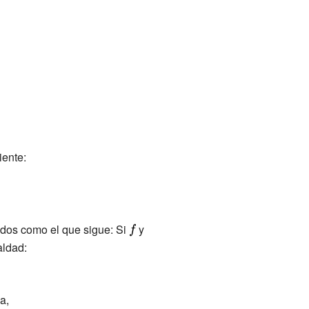
iente:
tados como el que sigue: Si
{\displaystyle
y
{\displaystyle
aldad:
f}
g}
a,