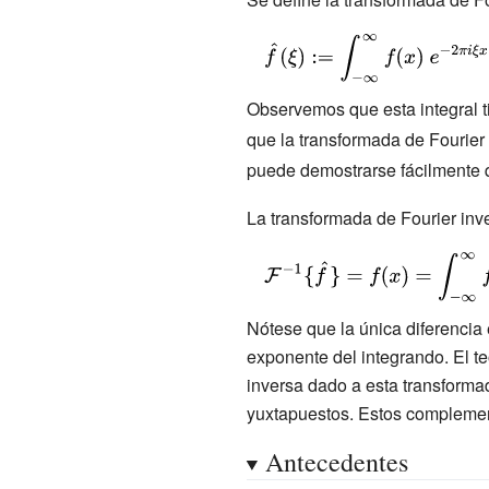
(\mathbb {R}
(\mathbb {C}
{\displaystyle
)}
)}
{\hat {f}}(\xi
):=\int _{-
Observemos que esta integral t
\infty }^{\infty
que la transformada de Fourier
}f(x)\ e^{-2\pi
puede demostrarse fácilmente
i\xi x}\,dx}
La transformada de Fourier inv
{\displaystyle
{\mathcal
{F}}^{-1}\
Nótese que la única diferencia 
{{\hat
exponente del integrando. El te
{f}}\}=f(x)=\int
inversa dado a esta transforma
_{-\infty
yuxtapuestos. Estos complement
}^{\infty }{\hat
Antecedentes
{f}}(\xi )\