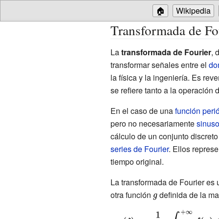
🏠
Wikipedia
Transformada de Fo
La
transformada de Fourier
, 
transformar señales entre el
do
la física y la ingeniería. Es re
se refiere tanto a la operación
En el caso de una
función peri
pero no necesariamente
sinuso
cálculo de un conjunto discret
series de Fourier
. Ellos repres
tiempo original.
La transformada de Fourier es
otra función
{\displaystyle
definida de la ma
g}
{\displaystyle