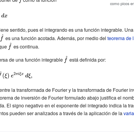
como picos en
f}
iene sentido, pues el integrando es una función integrable. Un
{\displaystyle
es una función acotada. Además, por medio del
teorema de 
{\hat {f}}}
{\displaystyle
 que
es continua.
{\hat {f}}}
{\displaystyle
ersa de una función integrable
está definida por:
{\hat {f}}}
entre la transformada de Fourier y la transformada de Fourier in
orema de inversión de Fourier formulado abajo justifica el nom
da. El signo negativo en el exponente del integrado indica la 
os pueden ser analizados a través de la aplicación de la
vari