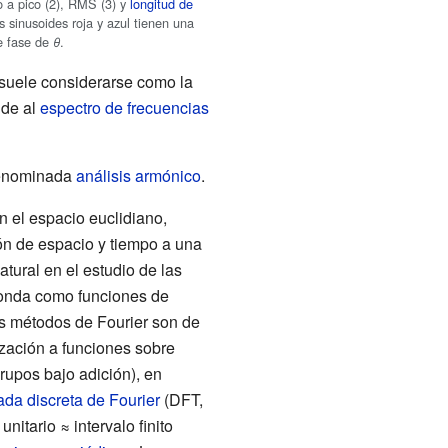
o a pico (2),
RMS
(3) y
longitud de
s sinusoides roja y azul tienen una
de fase de
.
θ
 suele considerarse como la
le
de al
espectro de frecuencias
 denominada
análisis armónico
.
n el espacio euclidiano,
ón de espacio y tiempo a una
tural en el estudio de las
 onda como funciones de
os métodos de Fourier son de
zación a funciones sobre
rupos bajo adición), en
ada discreta de Fourier
(DFT,
o unitario ≈ intervalo finito