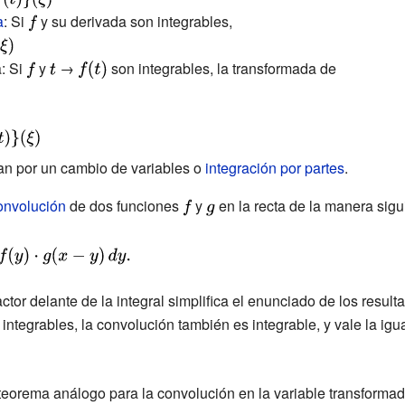
a
: Si
{\displaystyle
y su derivada son integrables,
f}
: Si
{\displaystyle
y
{\displaystyle
→
{\displaystyle
son integrables, la transformada de
f}
t}
f(t)}
an por un cambio de variables o
integración por partes
.
onvolución
de dos funciones
{\displaystyle
y
{\displaystyle
en la recta de la manera sigu
f}
g}
tor delante de la integral simplifica el enunciado de los resul
ntegrables, la convolución también es integrable, y vale la igu
eorema análogo para la convolución en la variable transformad