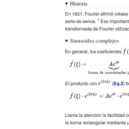
e^{2\pi i\xi
Historia
x}\,d\xi ,}
En 1821, Fourier afirmó (véas
serie de senos.
Ese importante
transformada de Fourier utiliz
Sinusoides complejos
{\d
En general, los coeficientes
{\ha
{\displaystyle {\hat {f}}
(\xi )=\underbrace
{Ae^{i\theta }}
{\displaystyle
El producto con
(
Eq.2
) 
_{\text{forma de
e^{i2\pi \xi
coordenadas
{\displaystyle {\hat {f}}
x}}
polares}}=\underbrace
(\xi )\cdot e^{i2\pi \xi
{A\cos(\theta
x}=Ae^{i\theta }\cdot
Llama la atención la facilidad c
)+iA\operatorname
e^{i2\pi \xi
la forma rectangular mediante u
{sen}(\theta )}
x}=\underbrace