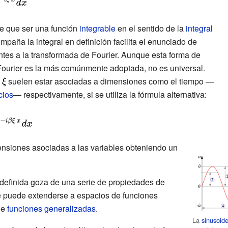
laystyle
e que ser una función
integrable
en el sentido de la
integral
ompaña la integral en definición facilita el enunciado de
ntes a la transformada de Fourier. Aunque esta forma de
Fourier es la más comúnmente adoptada, no es universal.
isplaystyle
y
{\displaystyle
suelen estar asociadas a dimensiones como el tiempo —
cios
\xi }
— respectivamente, si se utiliza la fórmula alternativa:
nsiones asociadas a las variables obteniendo un
 definida goza de una serie de propiedades de
e puede extenderse a espacios de funciones
de
funciones generalizadas
.
La
sinusoid