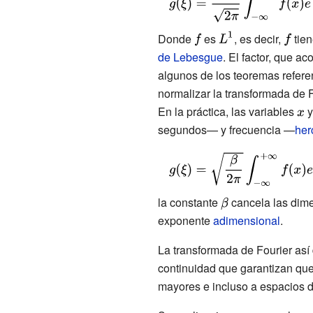
g(\xi )={\frac
{1}{\sqrt {2\pi
{\displaystyle
{\displaystyle
{\disp
Donde
es
, es decir,
tien
}}}\int _{-\infty
f}
\displaystyle
f}
de Lebesgue
. El factor, que ac
}^{+\infty
{L^{1}}}
algunos de los teoremas refere
}f(x)e^{-i\xi
normalizar la transformada de 
\,x}dx}
En la práctica, las variables
{\d
segundos— y frecuencia —
her
x}
{\displaystyle
g(\xi )={\sqrt
{\frac {\beta }
la constante
{\displaystyle
cancela las dime
{2\pi }}}\int
exponente
adimensional
\beta }
.
_{-\infty
}^{+\infty
La transformada de Fourier así
}f(x)e^{-i\beta
continuidad que garantizan qu
\xi \,x}dx}
mayores e incluso a espacios 