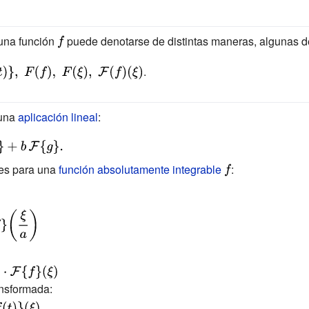
 una función
{\displaystyle
puede denotarse de distintas maneras, algunas de
f}
.
 una
aplicación lineal
:
des para una
función absolutamente integrable
{\displaystyle
:
f}
ansformada: