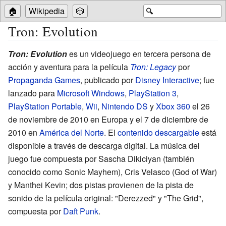
🏠
Wikipedia
🎲
🔍
Tron: Evolution
Tron: Evolution
es un videojuego en tercera persona de
acción y aventura para la película
Tron: Legacy
por
Propaganda Games
, publicado por
Disney Interactive
; fue
lanzado para
Microsoft Windows
,
PlayStation 3
,
PlayStation Portable
,
Wii
,
Nintendo DS
y
Xbox 360
el 26
de noviembre de 2010 en Europa y el 7 de diciembre de
2010 en
América del Norte
. El
contenido descargable
está
disponible a través de descarga digital. La música del
juego fue compuesta por Sascha Dikiciyan (también
conocido como Sonic Mayhem), Cris Velasco (God of War)
y Manthei Kevin; dos pistas provienen de la pista de
sonido de la película original: "Derezzed" y "The Grid",
compuesta por
Daft Punk
.