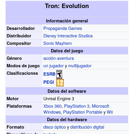
Tron: Evolution
Información general
Propaganda Games
Desarrollador
Disney Interactive Studios
Distribuidor
Sonic Mayhem
Compositor
Datos del juego
acción-aventura
Género
un jugador
y
multijugador
Modos de juego
Clasificaciones
ESRB
PEGI
Datos del software
Unreal Engine 3
Motor
Xbox 360
,
PlayStation 3
,
Microsoft
Plataformas
Windows
,
PlayStation Portable
y
Wii
Datos del hardware
disco óptico
y
distribución digital
Formato