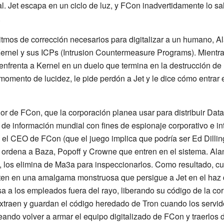
l. Jet escapa en un ciclo de luz, y FCon inadvertidamente lo 
.
tmos de corrección necesarios para digitalizar a un humano, Al
ernel y sus ICPs (Intrusion Countermeasure Programs). Mientra
e enfrenta a Kernel en un duelo que termina en la destrucción d
momento de lucidez, le pide perdón a Jet y le dice cómo entrar 
idor de FCon, que la corporación planea usar para distribuir Da
ed de información mundial con fines de espionaje corporativo e 
, el CEO de FCon (que el juego implica que podría ser Ed Dillinge
 ordena a Baza, Popoff y Crowne que entren en el sistema. Alan,
n, los elimina de Ma3a para inspeccionarlos. Como resultado, c
ten en una amalgama monstruosa que persigue a Jet en el haz dig
a los empleados fuera del rayo, liberando su código de la co
 extraen y guardan el código heredado de Tron cuando los ser
ando volver a armar el equipo digitalizado de FCon y traerlos d