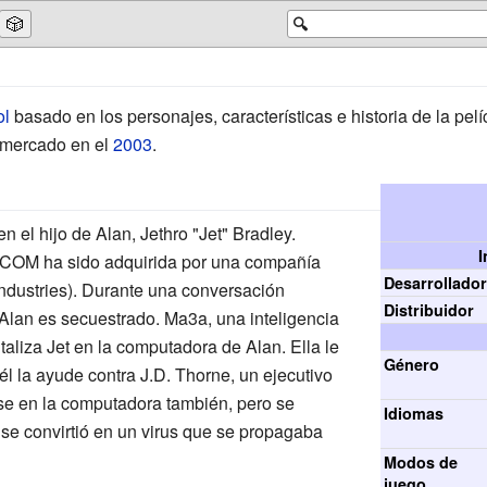
🎲
🔍
ol
basado en los personajes, características e historia de la pel
 mercado en el
2003
.
n el hijo de Alan, Jethro "Jet" Bradley.
I
NCOM ha sido adquirida por una compañía
Desarrollado
ndustries). Durante una conversación
Distribuidor
, Alan es secuestrado. Ma3a, una inteligencia
gitaliza Jet en la computadora de Alan. Ella le
Género
él la ayude contra J.D. Thorne, un ejecutivo
rse en la computadora también, pero se
Idiomas
 se convirtió en un virus que se propagaba
Modos de
juego