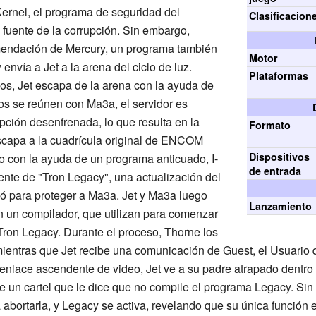
 Kernel, el programa de seguridad del
Clasificacion
 fuente de la corrupción. Sin embargo,
mendación de Mercury, un programa también
Motor
nvía a Jet a la arena del ciclo de luz.
Plataformas
os, Jet escapa de la arena con la ayuda de
s se reúnen con Ma3a, el servidor es
pción desenfrenada, lo que resulta en la
Formato
scapa a la cuadrícula original de ENCOM
Dispositivos
 con la ayuda de un programa anticuado, I-
de entrada
ente de "Tron Legacy", una actualización del
ó para proteger a Ma3a. Jet y Ma3a luego
Lanzamiento
n un compilador, que utilizan para comenzar
 Tron Legacy. Durante el proceso, Thorne los
ientras que Jet recibe una comunicación de Guest, el Usuario
 enlace ascendente de video, Jet ve a su padre atrapado dentro
 un cartel que le dice que no compile el programa Legacy. Sin
abortarla, y Legacy se activa, revelando que su única función e