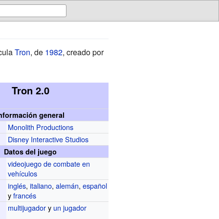
ícula
Tron
, de
1982
, creado por
Tron 2.0
nformación general
Monolith Productions
r
Disney Interactive Studios
Datos del juego
videojuego de combate en
vehículos
inglés
,
italiano
,
alemán
,
español
y
francés
multijugador
y
un jugador