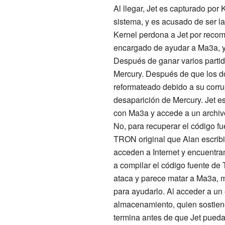
Al llegar, Jet es capturado por
sistema, y es acusado de ser la
Kernel perdona a Jet por reco
encargado de ayudar a Ma3a, y e
Después de ganar varios partid
Mercury. Después de que los do
reformateado debido a su corru
desaparición de Mercury. Jet e
con Ma3a y accede a un archivo
No, para recuperar el código fu
TRON original que Alan escribi
acceden a Internet y encuentra
a compilar el código fuente de
ataca y parece matar a Ma3a, m
para ayudarlo. Al acceder a un
almacenamiento, quien sostiene
termina antes de que Jet pueda 