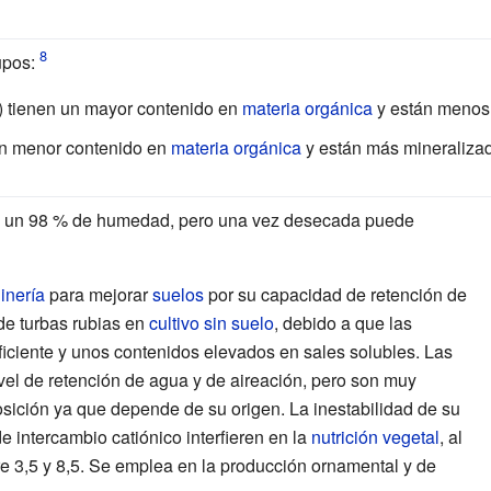
upos:
) tienen un mayor contenido en
materia orgánica
y están menos
n menor contenido en
materia orgánica
y están más mineraliza
 un 98
% de humedad, pero una vez desecada puede
dinería
para mejorar
suelos
por su capacidad de retención de
de turbas rubias en
cultivo sin suelo
, debido a que las
ficiente y unos contenidos elevados en sales solubles. Las
vel de retención de agua y de aireación, pero son muy
sición ya que depende de su origen. La inestabilidad de su
e intercambio catiónico interfieren en la
nutrición vegetal
, al
re 3,5 y 8,5. Se emplea en la producción ornamental y de