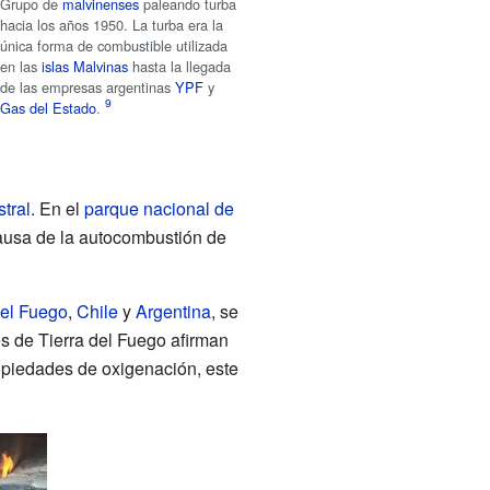
Grupo de
malvinenses
paleando turba
hacia los años 1950. La turba era la
única forma de combustible utilizada
en las
islas Malvinas
hasta la llegada
de las empresas argentinas
YPF
y
Gas del Estado
.
stral
. En el
parque nacional de
ausa de la autocombustión de
del Fuego
,
Chile
y
Argentina
, se
s de Tierra del Fuego afirman
ropiedades de oxigenación, este