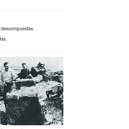
 descompuestas.
das.