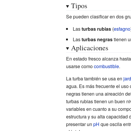
Tipos
Se pueden clasificar en dos gr
Las
turbas rubias
(
esfagno
Las
turbas negras
tienen u
Aplicaciones
En estado fresco alcanza hasta
usarse como
combustible
.
La turba también se usa en
jar
agua. Es más frecuente el uso 
negras tienen una aireación de
turbas rubias tienen un buen ni
variables en cuanto a su compo
estructura y su alta capacidad d
presentar un
pH
que oscila ent