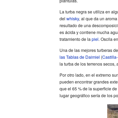
plántulas.
La turba negra se utiliza en a
del
whisky
, al que da un arom
resultado de una descomposició
es ácida y contiene mucha agu
tratamiento de la
piel
. Oscila en
Una de las mejores turberas d
las Tablas de Daimiel
(
Castill
la turba de los terrenos secos,
Por otro lado, en el extremo s
pueden encontrar grandes exten
que el 65
% de la superficie de
lugar geográfico sería de los p