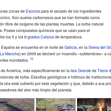
lgunas zonas de
Escocia
para el secado de los ingredientes
a único. Son suelos carbonosos que se han formado como
n libre de oxígeno de las plantas muertas. La turba natural
a. Posee compuestos químicos que se usan para el
tre los 5 y los 8
grados Celsius
de temperatura.
e España se encuentra en el norte de
Galicia
, en la
Sierra del Gi
a-La Mancha
) en 2009 se declaró un incendio «subterráneo» a c
 antes inundados.
ur de América, más específicamente en la
Isla Grande
de
Tierra 
siones de turba. Estudios geológicos e hídricos de institucione
 la isla está cubierto por esta vegetación y que, debido a sus p
oseedores del aire más limpio del planeta.