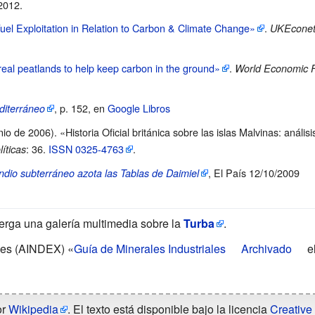
 2012
.
uel Exploitation in Relation to Carbon & Climate Change»
.
UKEconet-
real peatlands to help keep carbon in the ground»
.
World Economic 
, p. 152, en
Google Libros
diterráneo
o de 2006). «Historia Oficial británica sobre las islas Malvinas: análisi
: 36.
ISSN
0325-4763
.
íticas
, El País 12/10/2009
endio subterráneo azota las Tablas de Daimiel
erga una galería multimedia sobre la
Turba
.
ales (AINDEX) «
Guía de Minerales Industriales
Archivado
el
or
Wikipedia
. El texto está disponible bajo la licencia
Creative