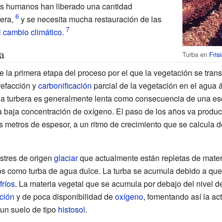
los humanos han liberado una cantidad
era,
y se necesita mucha restauración de las
el cambio climático
.
a
Turba en
Fris
e la primera etapa del proceso por el que la vegetación se tra
refacción y
carbonificación
parcial de la vegetación en el agua 
na turbera es generalmente lenta como consecuencia de una es
la baja concentración de oxígeno. El paso de los años va prod
 metros de espesor, a un ritmo de crecimiento que se calcula d
stres de origen
glaciar
que actualmente están repletas de mate
 como turba de agua dulce. La turba se acumula debido a que
fríos
. La materia vegetal que se acumula por debajo del nivel d
ción
y de poca disponibilidad de
oxígeno
, fomentando así la ac
un suelo de tipo
histosol
.