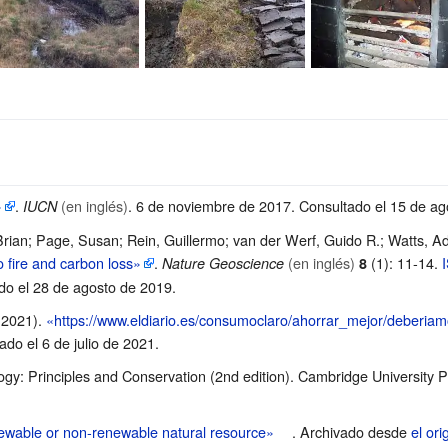
»
.
(en inglés)
. 6 de noviembre de 2017
. Consultado el 15 de a
IUCN
, Brian; Page, Susan; Rein, Guillermo; van der Werf, Guido R.; Watts, 
o fire and carbon loss»
.
(en inglés)
(1): 11-14.
Nature Geoscience
8
do el 28 de agosto de 2019
.
 2021).
«https://www.eldiario.es/consumoclaro/ahorrar_mejor/deberiamos-
ado el 6 de julio de 2021
.
gy: Principles and Conservation (2nd edition). Cambridge University 
newable or non-renewable natural resource»
. Archivado desde
el ori