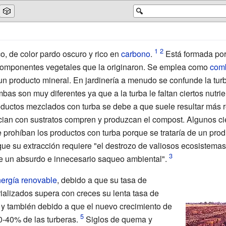
🎲
🔍
o, de color pardo oscuro y rico en
carbono
.
Está formada por
 componentes vegetales que la originaron. Se emplea como
comb
un producto mineral. En jardinería a menudo se confunde la tur
mbas son muy diferentes ya que a la turba le faltan ciertos nutri
oductos mezclados con turba se debe a que suele resultar más r
an con sustratos compren y produzcan el compost. Algunos cien
e prohíban los productos con turba porque se trataría de un p
ue su extracción requiere "el destrozo de valiosos ecosistemas d
e un absurdo e innecesario saqueo ambiental".
nergía renovable
, debido a que su tasa de
rializados supera con creces su lenta tasa de
y también debido a que el nuevo crecimiento de
30-40% de las turberas.
Siglos de quema y