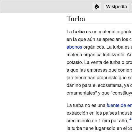
🏠
Wikipedia
Turba
La
turba
es un material orgánic
en la que aún se aprecian los
abonos
orgánicos. La turba es 
materia orgánica fertilizante. A
potasio. La venta de turba o pr
a que las empresas que comerci
jardinería han propuesto que s
dañino para el ecosistema, ya q
ornamentales" y que "constituy
La turba no es una
fuente de e
extracción en los países indust
crecimiento de 1 mm por año,
la turba tiene lugar solo en el 