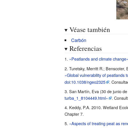
Véase también
Carbón
Referencias
«Peatlands and climate change
Turetsky, Merritt R.; Benscoter
«Global vulnerability of peatlands t
doi
:
10.1038/ngeo2325
. Consulta
San Martín, Eva (30 de junio de
turba_1_8104449.html»
. Consult
Keddy, P.A. 2010. Wetland Ecolo
Chapter 7.
«Aspects of treating peat as re