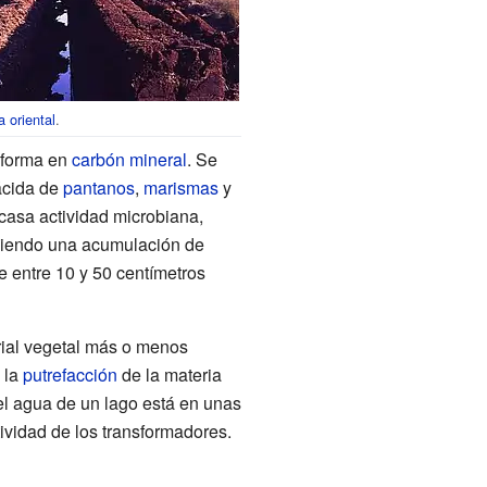
ia oriental
.
nsforma en
carbón mineral
. Se
ácida de
pantanos
,
marismas
y
casa actividad microbiana,
uciendo una acumulación de
e entre 10 y 50 centímetros
rial vegetal más o menos
 la
putrefacción
de la materia
el agua de un lago está en unas
tividad de los transformadores.