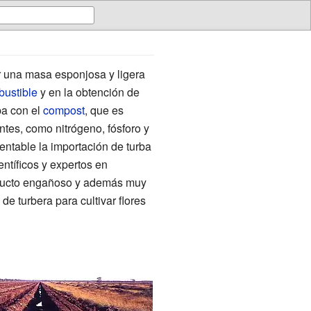
 una masa esponjosa y ligera
ustible
y en la obtención de
ba con el
compost
, que es
entes, como nitrógeno, fósforo y
entable la importación de turba
tíficos y expertos en
roducto engañoso y además muy
e turbera para cultivar flores