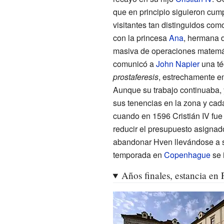
que en principio siguieron cump
visitantes tan distinguidos com
con la princesa
Ana
, hermana d
masiva de operaciones matemáti
comunicó a
John Napier
una té
prostaferesis
, estrechamente e
Aunque su trabajo continuaba, 
sus tenencias en la zona y ca
cuando en 1596 Cristián IV fue
reducir el presupuesto asignad
abandonar Hven llevándose a su
temporada en
Copenhague
se 
Años finales, estancia en