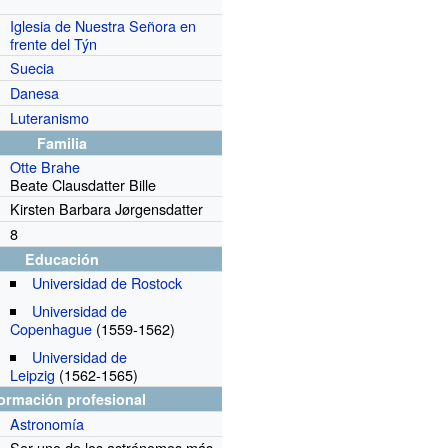
Iglesia de Nuestra Señora en
frente del Týn
Suecia
Danesa
Luteranismo
Familia
Otte Brahe
Beate Clausdatter Bille
Kirsten Barbara Jørgensdatter
8
Educación
Universidad de Rostock
Universidad de
Copenhague
(1559-1562)
Universidad de
Leipzig
(1562-1565)
formación profesional
Astronomía
Ser uno de los astrónomos más