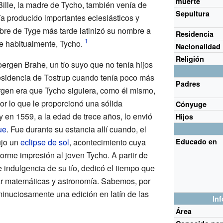
muerte
Bille, la madre de Tycho, también venía de
Sepultura
a producido importantes eclesiásticos y
mbre de Tyge más tarde latinizó su nombre a
Residencia
ce habitualmente, Tycho.
Nacionalidad
Religión
oergen Brahe, un tío suyo que no tenía hijos
residencia de
Tostrup
cuando tenía poco más
Padres
rgen era que Tycho siguiera, como él mismo,
por lo que le proporcionó una sólida
Cónyuge
y en 1559, a la edad de trece años, lo envió
Hijos
ue
. Fue durante su estancia allí cuando, el
ujo un
eclipse de sol
, acontecimiento cuya
Educado en
orme impresión al joven Tycho. A partir de
 indulgencia de su tío, dedicó el tiempo que
r matemáticas y astronomía. Sabemos, por
minuciosamente una edición en latín de las
In
Área