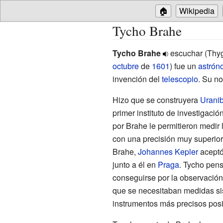
🏠
Wikipedia
Tycho Brahe
Tycho Brahe
escuchar
(Thy
octubre
de
1601
) fue un
astrón
invención del
telescopio
. Su no
Hizo que se construyera
Urani
primer instituto de investigaci
por Brahe le permitieron medir l
con una precisión muy superior 
Brahe,
Johannes Kepler
aceptó 
junto a él en
Praga
. Tycho pen
conseguirse por la observación
que se necesitaban medidas sis
instrumentos más precisos posi