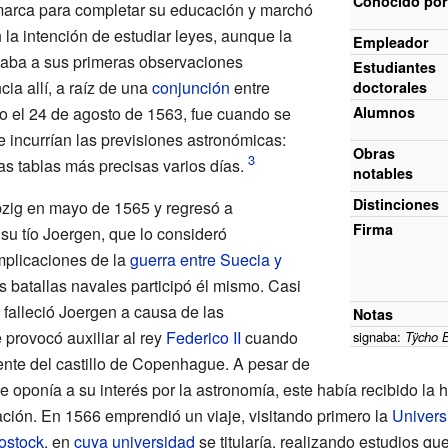
Conocido
po
marca para completar su educación y marchó
 la intención de estudiar leyes, aunque la
Empleador
caba a sus primeras observaciones
Estudiantes
ia allí, a raíz de una
conjunción
entre
doctorales
o el 24 de agosto de 1563, fue cuando se
Alumnos
e incurrían las previsiones astronómicas:
Obras
as tablas más precisas varios días.
notables
Distinciones
zig en mayo de 1565 y regresó a
Firma
u tío Joergen, que lo consideró
mplicaciones de la
guerra entre Suecia y
 batallas navales participó él mismo. Casi
 falleció Joergen a causa de las
Notas
 provocó auxiliar al rey
Federico II
cuando
signaba:
Tÿcho 
nte del castillo de Copenhague. A pesar de
e oponía a su interés por la astronomía, este había recibido la 
ación. En 1566 emprendió un viaje, visitando primero la
Univers
ostock
, en
cuya universidad
se titularía, realizando estudios qu