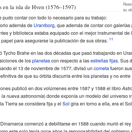
Resid
s en la isla de Hven (1576–1597)
su o
 pudo contar con todo lo necesario para su trabajo:
torio además de
Uraniborg
, que además de contar con galerías 
tes y biblioteca estaba equipado con el mejor instrumental de 
 papel para asegurarse la publicación de sus obras.
lló Tycho Brahe en las dos décadas que pasó trabajando en Urani
osiciones de los
planetas
con respecto a las
estrellas fijas
. Sus 
uando el 13 de noviembre de 1577, divisó un
cometa
fueron sus
initiva de que su órbita discurría entre los planetas y no entre
ones publicó en dos volúmenes entre 1587 y 1588 el libro
Astr
a la nueva astronomía
) donde exponía un modelo del universo i
la Tierra se considera fija y el
Sol
gira en torno a ella, era el So
 Dinamarca comenzó a debilitarse en 1588 cuando murió el re
omo este solo tenía once años la responsabilidad del gobierno