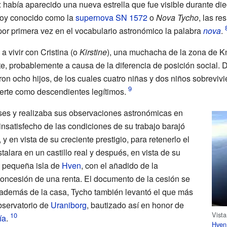
: había aparecido una nueva estrella que fue visible durante d
 hoy conocido como la
supernova
SN 1572
o
Nova Tycho
, las re
por primera vez en el vocabulario astronómico la palabra
nova
.
 vivir con Cristina (o
Kirstine
), una muchacha de la zona de K
e, probablemente a causa de la diferencia de posición social. 
eron ocho hijos, de los cuales cuatro niñas y dos niños sobrevivi
rte como descendientes legítimos.
es y realizaba sus observaciones astronómicas en
satisfecho de las condiciones de su trabajo barajó
 y en vista de su creciente prestigio, para retenerlo el
stalara en un castillo real y después, en vista de su
a pequeña isla de
Hven
, con el añadido de la
concesión de una renta. El documento de la cesión se
 además de la casa, Tycho también levantó el que más
bservatorio de
Uraniborg
, bautizado así en honor de
Vista
ía
.
Hven