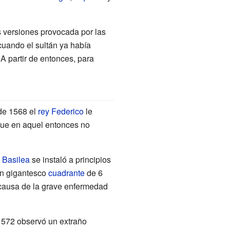
s versiones provocada por las
uando el sultán ya había
 A partir de entonces, para
de 1568 el
rey Federico
le
que en aquel entonces no
n
Basilea
se instaló a principios
n gigantesco
cuadrante
de 6
 causa de la grave enfermedad
 1572 observó un extraño