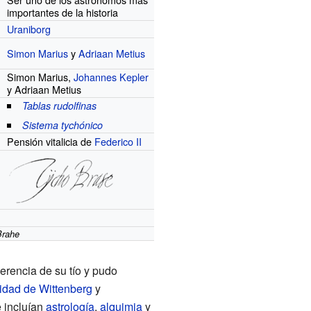
r
importantes de la historia
Uraniborg
Simon Marius
y
Adriaan Metius
Simon Marius,
Johannes Kepler
y Adriaan Metius
Tablas rudolfinas
Sistema tychónico
Pensión vitalicia de
Federico II
Brahe
herencia de su tío y pudo
idad de Wittenberg
y
e incluían
astrología
,
alquimia
y