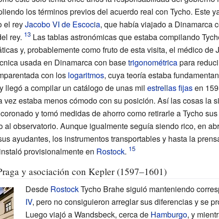
liendo los términos previos del acuerdo real con Tycho. Este ya
o el rey
Jacobo VI de Escocia
, que había viajado a Dinamarca 
el rey.
Las tablas astronómicas que estaba compilando Tycho
cas y, probablemente como fruto de esta visita, el médico de J
cnica usada en Dinamarca con base
trigonométrica
para reduci
mparentada con los
logaritmos
, cuya teoría estaba fundamenta
y llegó a compilar un catálogo de unas mil
estrellas fijas
en 159
da vez estaba menos cómodo con su posición. Así las cosas la 
 coronado y tomó medidas de ahorro como retirarle a Tycho sus
o al observatorio. Aunque igualmente seguía siendo rico, en ab
s ayudantes, los instrumentos transportables y hasta la prens
instaló provisionalmente en
Rostock
.
 Praga y asociación con Kepler (1597–1601)
Desde
Rostock
Tycho Brahe siguió manteniendo corres
IV
, pero no consiguieron arreglar sus diferencias y se pro
Luego viajó a
Wandsbeck
, cerca de
Hamburgo
, y mient