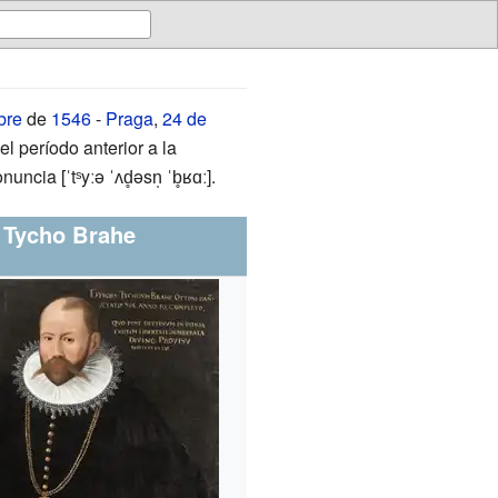
bre
de
1546
-
Praga
,
24 de
l período anterior a la
ncia [ˈtˢyːə ˈʌd̥əsn̩ ˈb̥ʁɑː].
Tycho Brahe