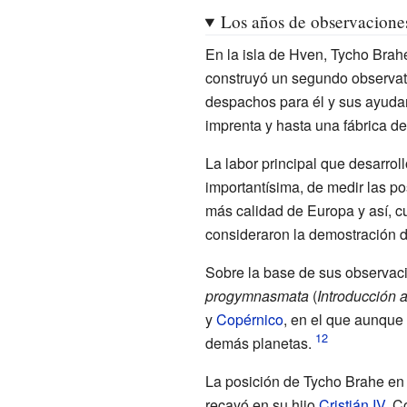
Los años de observacione
En la isla de Hven, Tycho Brahe
construyó un segundo observa
despachos para él y sus ayudan
imprenta y hasta una fábrica de
La labor principal que desarro
importantísima, de medir las p
más calidad de Europa y así, c
consideraron la demostración def
Sobre la base de sus observaci
progymnasmata
(
Introducción 
y
Copérnico
, en el que aunque 
demás planetas.
La posición de Tycho Brahe en
recayó en su hijo
Cristián IV
. C