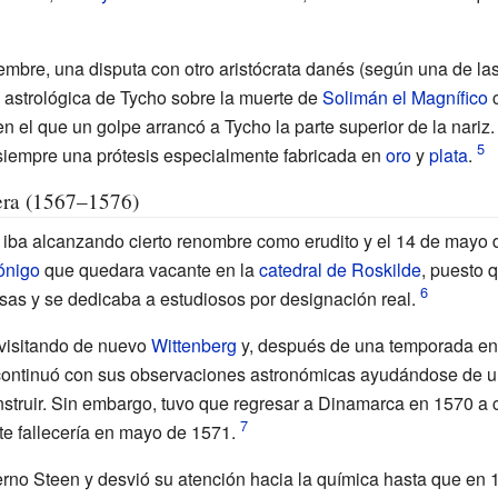
iembre, una disputa con otro aristócrata danés (según una de la
n astrológica de Tycho sobre la muerte de
Solimán el Magnífico
c
n el que un golpe arrancó a Tycho la parte superior de la nariz.
ar siempre una prótesis especialmente fabricada en
oro
y
plata
.
era (1567–1576)
 iba alcanzando cierto renombre como erudito y el 14 de mayo 
ónigo
que quedara vacante en la
catedral de Roskilde
, puesto 
osas y se dedicaba a estudiosos por designación real.
 visitando de nuevo
Wittenberg
y, después de una temporada e
ontinuó con sus observaciones astronómicas ayudándose de u
nstruir. Sin embargo, tuvo que regresar a Dinamarca en 1570 a
te fallecería en mayo de 1571.
terno Steen y desvió su atención hacia la química hasta que en