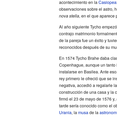
acontecimiento en la
Casiopea
observaciones sobre el astro,
nova stella
, en el que aparece 
Al año siguiente Tycho empezó a
contrajo matrimonio formalment
de la pareja fue un éxito y tuvi
reconocidos después de su mue
En 1574 Tycho Brahe daba clas
Copenhague, aunque un tanto in
instalarse en Basilea. Ante eso,
rey primero le ofreció que se in
negativa, accedió a regalarle l
construcción de una casa y la 
firmó el 23 de mayo de 1576 y,
tarde sería conocido como el o
Urania
, la
musa
de la
astronom