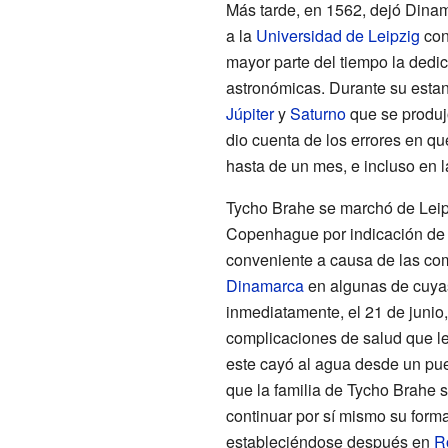
Más tarde, en 1562, dejó Dina
a la
Universidad de Leipzig
con
mayor parte del tiempo la dedi
astronómicas. Durante su estanc
Júpiter
y
Saturno
que se produj
dio cuenta de los errores en qu
hasta de un mes, e incluso en l
Tycho Brahe se marchó de Leip
Copenhague por indicación de s
conveniente a causa de las co
Dinamarca
en algunas de cuyas
inmediatamente, el 21 de junio,
complicaciones de salud que le
este cayó al agua desde un pue
que la familia de Tycho Brahe s
continuar por sí mismo su form
estableciéndose después en
R