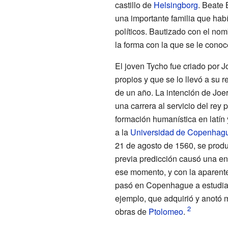
castillo de
Helsingborg
. Beate 
una importante familia que habí
políticos. Bautizado con el no
la forma con la que se le cono
El joven Tycho fue criado por J
propios y que se lo llevó a su 
de un año. La intención de Joe
una carrera al servicio del rey 
formación humanística en latín 
a la
Universidad de Copenhag
21 de agosto de 1560, se prod
previa predicción causó una en
ese momento, y con la aparente
pasó en Copenhague a estudia
ejemplo, que adquirió y anotó 
obras de
Ptolomeo
.