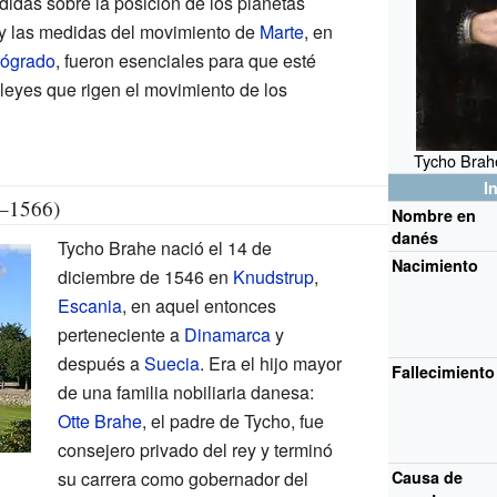
didas sobre la posición de los planetas
 y las medidas del movimiento de
Marte
, en
rógrado
, fueron esenciales para que esté
s leyes que rigen el movimiento de los
Tycho Brahe
I
6–1566)
Nombre en
danés
Tycho Brahe nació el 14 de
Nacimiento
diciembre de 1546 en
Knudstrup
,
Escania
, en aquel entonces
perteneciente a
Dinamarca
y
después a
Suecia
. Era el hijo mayor
Fallecimiento
de una familia nobiliaria danesa:
Otte Brahe
, el padre de Tycho, fue
consejero privado del rey y terminó
su carrera como gobernador del
Causa de