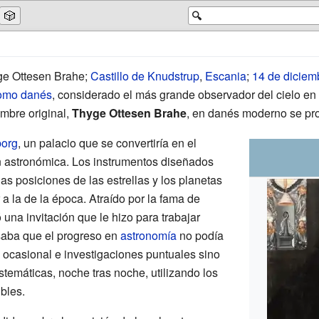
🎲
🔍
ge Ottesen Brahe;
Castillo de Knudstrup
,
Escania
;
14 de diciem
omo
danés
, considerado el más grande observador del cielo en e
mbre original,
Thyge Ottesen Brahe
, en danés moderno se pronu
borg
, un palacio que se convertiría en el
ón astronómica. Los instrumentos diseñados
as posiciones de las estrellas y los planetas
a la de la época. Atraído por la fama de
una invitación que le hizo para trabajar
saba que el progreso en
astronomía
no podía
 ocasional e investigaciones puntuales sino
temáticas, noche tras noche, utilizando los
bles.