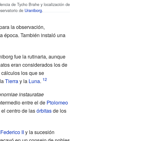
encia de Tycho Brahe y localización de
bservatorio de
Uraniborg
.
para la observación,
la época. También instaló una
borg fue la rutinaria, aunque
datos eran considerados los de
 cálculos los que se
 la
Tierra
y la
Luna
.
onomiae instauratae
ntermedio entre el de
Ptolomeo
l el centro de las
órbitas
de los
y
Federico II
y la sucesión
 recayó en un consejo de nobles