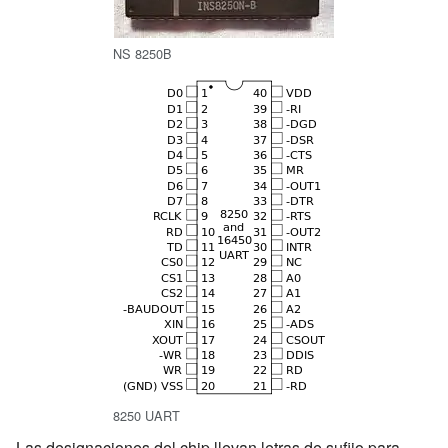
NS 8250B
8250 UART
Las designaciones del chip llevan letras de sufijo para