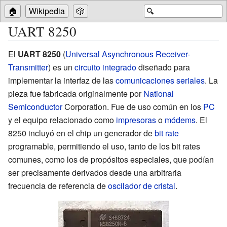
🏠
Wikipedia
🎲
🔍
UART 8250
El
UART 8250
(
Universal Asynchronous Receiver-
Transmitter
) es un
circuito integrado
diseñado para
implementar la interfaz de las
comunicaciones seriales
. La
pieza fue fabricada originalmente por
National
Semiconductor
Corporation. Fue de uso común en los
PC
y el equipo relacionado como
impresoras
o
módems
. El
8250 incluyó en el chip un generador de
bit rate
programable, permitiendo el uso, tanto de los bit rates
comunes, como los de propósitos especiales, que podían
ser precisamente derivados desde una arbitraria
frecuencia de referencia de
oscilador de cristal
.