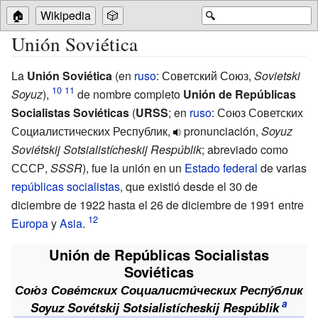
🏠
Wikipedia
🎲
🔍
Unión Soviética
La
Unión Soviética
(
en
ruso
:
Советский Союз
,
Sovietski
Soyuz
),
de nombre completo
Unión de Repúblicas
Socialistas Soviéticas
(
URSS
;
en
ruso
:
Союз Советских
Социалистических Республик
,
pronunciación
,
Soyuz
Soviétskij Sotsialistícheskij Respúblik
; abreviado como
СССР,
SSSR
), fue la unión en un
Estado
federal
de varias
repúblicas socialistas
, que existió desde el
30 de
diciembre de 1922
hasta el
26 de diciembre de 1991
entre
Europa
y
Asia
.
Unión de Repúblicas Socialistas
Soviéticas
Сою́з Сове́тских Социалисти́ческих Респу́блик
Soyuz Sovétskij Sotsialistícheskij Respúblik