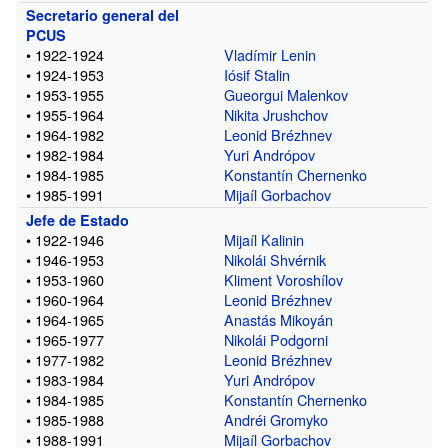
Secretario general del
PCUS
• 1922-1924
Vladímir Lenin
• 1924-1953
Iósif Stalin
• 1953-1955
Gueorgui Malenkov
• 1955-1964
Nikita Jrushchov
• 1964-1982
Leonid Brézhnev
• 1982-1984
Yuri Andrópov
• 1984-1985
Konstantín Chernenko
• 1985-1991
Mijaíl Gorbachov
Jefe de Estado
• 1922-1946
Mijaíl Kalinin
• 1946-1953
Nikolái Shvérnik
• 1953-1960
Kliment Voroshílov
• 1960-1964
Leonid Brézhnev
• 1964-1965
Anastás Mikoyán
• 1965-1977
Nikolái Podgorni
• 1977-1982
Leonid Brézhnev
• 1983-1984
Yuri Andrópov
• 1984-1985
Konstantín Chernenko
• 1985-1988
Andréi Gromyko
• 1988-1991
Mijaíl Gorbachov