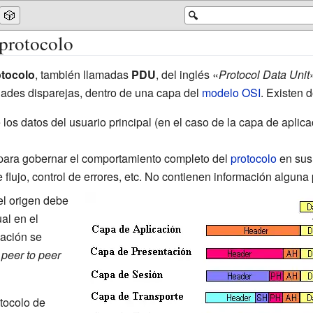
🎲
🔍
protocolo
otocolo
, también llamadas
PDU
, del inglés «
Protocol Data Unit
dades disparejas, dentro de una capa del
modelo OSI
. Existen 
os datos del usuario principal (en el caso de la capa de aplica
 para gobernar el comportamiento completo del
protocolo
en sus 
 flujo, control de errores, etc. No contienen información alguna
l origen debe
al en el
cación se
e
peer to peer
tocolo de