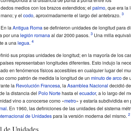
correspondía a la distancia de punta a punta entre los
dedos medios con los brazos extendidos; el
palmo
, que era la
mano; y el
codo
, aproximadamente el largo del antebrazo.
En la
Antigua Roma
se definieron unidades de longitud para di
da por una
legión romana
al dar 2000 pasos.
Una milla equival
te a una
legua
.
efinió sus propias unidades de longitud; en la mayoría de los c
aíses representaban longitudes diferentes. Esto indujo la nece
basado en fenómenos físicos accesibles en cualquier lugar del m
o como patrón de medida la longitud de un
minuto de arco
de 
rante la
Revolución Francesa
, la
Asamblea Nacional
decidió de
de la distancia del
Polo Norte
hasta el
ecuador
, a lo largo del 
unidad vino a conocerse como «
metro
» y estaría subdividida en
imal
. En 1960, las definiciones de las unidades del sistema métr
nternacional de Unidades
para la versión moderna del mismo.
l de Unidades