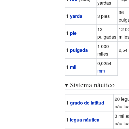
yardas
36
1
yarda
3 pies
pulg
12
12 0
1
pie
pulgadas
mile
1 000
1
pulgada
2,54
miles
0,0254
1
mil
mm
Sistema náutico
20 leg
1
grado de latitud
náutic
3 milla
1
legua náutica
náutic