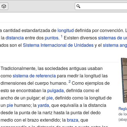
🎲
🔍
a cantidad estandarizada de
longitud
definida por convención. 
 la
distancia
entre dos
puntos
.
Existen diversos
sistemas de u
ados son el
Sistema Internacional de Unidades
y el
sistema ang
Tradicionalmente, las sociedades antiguas usaban
como
sistema de referencia
para medir la longitud las
dimensiones del cuerpo humano.
Como ejemplos de
esto se encontraban la
pulgada
, definida como el
ancho de un pulgar; el
pie
, definido como la longitud de
un
pie
humano; la
yarda
, que equivalía a la distancia
Regl
desde la punta de la nariz hasta la punta del dedo
de lo
(abaj
medio con el brazo extendido; la
braza
, que