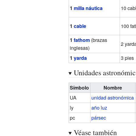
1
milla náutica
10 cab
1
cable
100 fa
1
fathom
(brazas
2 yard
inglesas)
1
yarda
3 pies
Unidades astronómic
Símbolo
Nombre
UA
unidad astronómica
ly
año luz
pc
pársec
Véase también