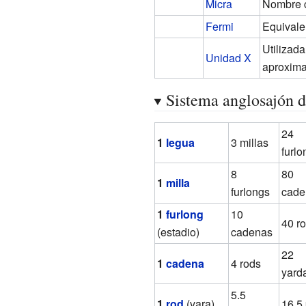
Micra
Nombre c
Fermi
Equivale
Utilizad
Unidad X
aproxim
Sistema anglosajón d
24
1
legua
3 millas
furlo
8
80
1
milla
furlongs
cade
1
furlong
10
40 r
(estadio)
cadenas
22
1
cadena
4 rods
yard
5.5
1
rod
(vara)
16,5 