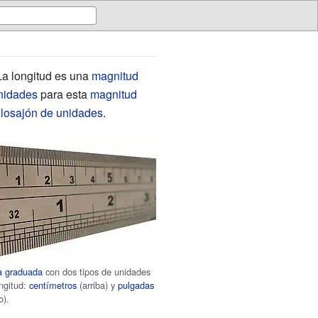
La longitud es una
magnitud
nidades
para esta
magnitud
losajón de unidades
.
a graduada
con dos tipos de unidades
ngitud:
centímetros
(arriba) y
pulgadas
o).