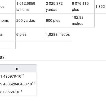
1 012,6859
2 025,372
6 076,115
les
1 852
fathoms
yardas
pies
182,88
thoms
200 yardas
600 pies
metros
as
6 pies
1,8288 metros
as
m
11
1,495979·10
15
9,46052840488·10
16
3,08568·10