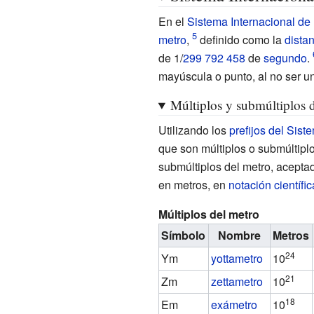
En el
Sistema Internacional de
metro
,
definido como la
dista
de 1/
299 792 458
de
segundo
.
mayúscula o punto, al no ser un
Múltiplos y submúltiplos 
Utilizando los
prefijos del Sist
que son múltiplos o submúltiplo
submúltiplos del metro, aceptad
en metros, en
notación científic
Múltiplos del metro
Símbolo
Nombre
Metros
24
Ym
yottametro
10
21
Zm
zettametro
10
18
Em
exámetro
10