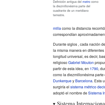
Definición antigua del
metro
como
la diezmillonésima parte del
cuadrante de un meridiano
terrestre.
milla
como la distancia recorri
correspondían aproximadamen
Durante siglos , cada nación d
la misma manera en diferentes p
longitud universal, es decir, 
religioso
Gabriel Mouton
propus
partir de esta idea, en
1790
, du
como la diezmillonésima parte 
Dunkerque
y
Barcelona
. Esta 
surgiría el
sistema métrico dec
adoptó el nombre de
Sistema I
Sistema Internaciona