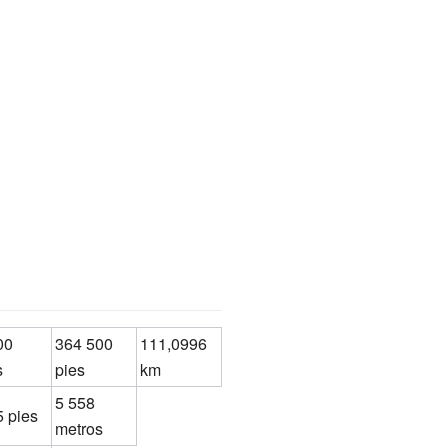
00
364 500
111,0996
s
pies
km
5 558
5 pies
metros