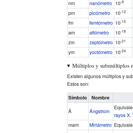
-9
nm
nanómetro
10
-12
pm
picómetro
10
-15
fm
femtómetro
10
-18
am
attómetro
10
-21
zm
zeptómetro
10
-24
ym
yoctómetro
10
Múltiplos y submúltiplos n
Existen algunos múltiplos y su
Estos son:
Símbolo
Nombre
Equivale
Å
Ángstrom
rayos X
.
mam
Miriámetro
Equivale