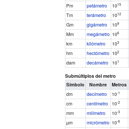
15
Pm
petámetro
10
12
Tm
terámetro
10
9
Gm
gigámetro
10
6
Mm
megámetro
10
3
km
kilómetro
10
2
hm
hectómetro
10
1
dam
decámetro
10
Submúltiplos del metro
Símbolo
Nombre
Metros
-1
dm
decímetro
10
-2
cm
centímetro
10
-3
mm
milímetro
10
-6
µm
micrómetro
10