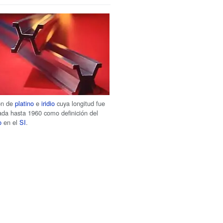
ón de
platino
e
iridio
cuya longitud fue
zada hasta 1960 como definición del
o
en el
SI
.