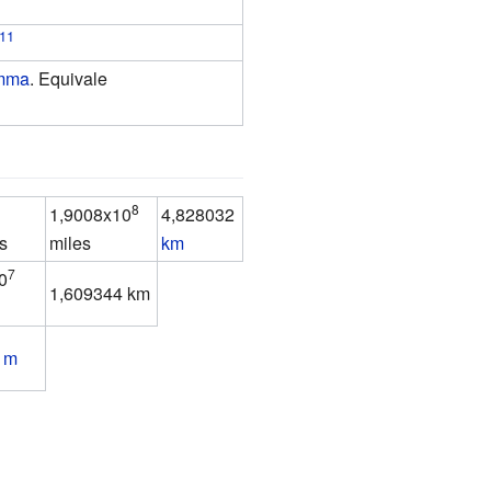
amma
. Equivale
8
1,9008x10
4,828032
s
miles
km
7
0
1,609344 km
8
m