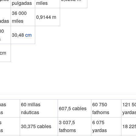
pulgadas
miles
36 000
0,9144 m
adas
miles
00
30,48
cm
s
 cm
uas
60 millas
60 750
121 5
607,5 cables
as
náuticas
fathoms
yarda
s
3 037,5
6 075
30,375 cables
18 22
as
fathoms
yardas