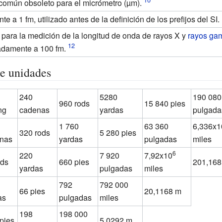
omún obsoleto para el micrómetro (µm).
nte a 1
fm, utilizado antes de la definición de los prefijos del SI.
a para la medición de la longitud de onda de rayos X y
rayos g
adamente a 100
fm.
e unidades
240
5280
190 080
960 rods
15 840 pies
ng
cadenas
yardas
pulgada
1 760
63 360
6,336x1
320 rods
5 280 pies
nas
yardas
pulgadas
miles
6
220
7 920
7,92x10
ods
660 pies
201,16
yardas
pulgadas
miles
792
792 000
66 pies
20,1168 m
as
pulgadas
miles
198
198 000
pies
5,0292 m