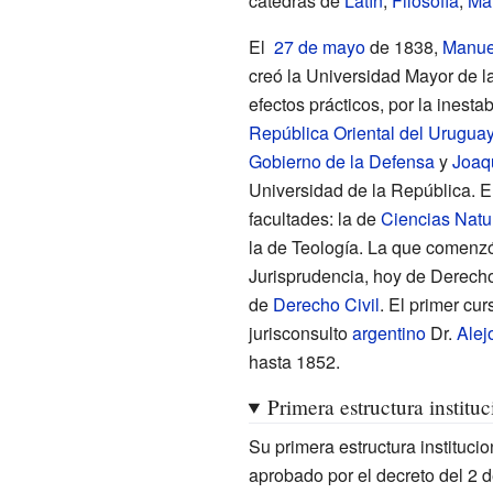
cátedras de
Latín
,
Filosofía
,
Ma
El
27 de mayo
de 1838,
Manue
creó la Universidad Mayor de l
efectos prácticos, por la inestab
República Oriental del Urugua
Gobierno de la Defensa
y
Joaq
Universidad de la República. E
facultades: la de
Ciencias Natu
la de Teología. La que comenzó
Jurisprudencia, hoy de Derecho
de
Derecho Civil
. El primer cu
jurisconsulto
argentino
Dr.
Alej
hasta 1852.
Primera estructura instituc
Su primera estructura instituc
aprobado por el decreto del 2 