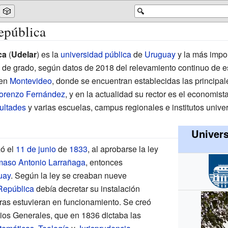
🎲
🔍
epública
ca
(
Udelar
) es la
universidad pública
de
Uruguay
y la más impor
 de grado, según datos de 2018 del relevamiento continuo de e
en
Montevideo
, donde se encuentran establecidas las principale
orenzo Fernández
, y en la actualidad su rector es el economis
ultades
y varias escuelas, campus regionales e institutos univers
Univers
ó el
11 de junio
de
1833
, al aprobarse la ley
aso Antonio Larrañaga
, entonces
uay
. Según la ley se creaban nueve
 República
debía decretar su instalación
ras estuvieran en funcionamiento. Se creó
ios Generales, que en 1836 dictaba las