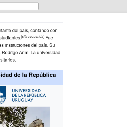
tante del país, contando con
[
cita
requerida
]
studiantes.
Fue
s instituciones del país. Su
ta Rodrigo Arim. La universidad
itarios.
idad de la República