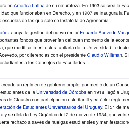
mero en
América Latina
de su naturaleza. En 1903 se crea la Fa
ilidad que funcionaban en Derecho, y en 1907 se inaugura la F
s escuelas de las que sólo se instaló la de Agronomía.
dóñez
apoya la gestión del nuevo rector
Eduardo Acevedo Vásq
mportantes fondos que provenían del buen momento de la econo
 que modifica la estructura unitaria de la Universidad, reduci
 Acevedo, por diferencias con el presidente
Claudio Williman
. S
 estudiantes a los Consejos de Facultades.
 creado un régimen de gobierno propio, por medio de un Consej
 estudiantes de la
Universidad de Córdoba
en 1918 llegó a Uru
s de Claustro con participación estudiantil y carácter reglament
eración de Estudiantes Universitarios del Uruguay
. El 31 de m
ra
y se dicta la Ley Orgánica del 2 de marzo de 1934, que vuln
fuerte rechazo a través de huelgas estudiantiles y manifestacione