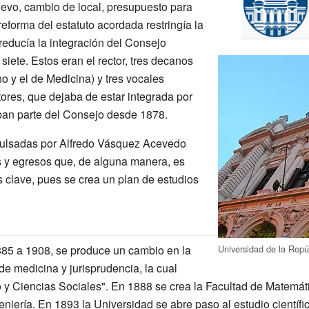
uevo, cambio de local, presupuesto para
reforma del estatuto acordada restringía la
reducía la integración del Consejo
siete. Estos eran el rector, tres decanos
o y el de Medicina) y tres vocales
ores, que dejaba de estar integrada por
ban parte del Consejo desde 1878.
mpulsadas por Alfredo Vásquez Acevedo
s y egresos que, de alguna manera, es
es clave, pues se crea un plan de estudios
885 a 1908, se produce un cambio en la
Universidad de la Repú
de medicina y jurisprudencia, la cual
 y Ciencias Sociales". En 1888 se crea la Facultad de Matemá
niería. En 1893 la Universidad se abre paso al estudio científico