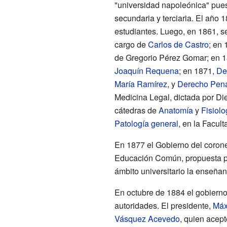
"universidad napoleónica" pues
secundaria y terciaria. El año
estudiantes. Luego, en 1861, s
cargo de
Carlos de Castro
; en 
de Gregorio Pérez Gomar; en 18
Joaquín Requena
; en 1871,
De
María Ramírez
, y
Derecho Pen
Medicina Legal, dictada por Di
cátedras de
Anatomía
y
Fisiolo
Patología general
, en la Facul
En 1877 el Gobierno del coron
Educación Común, propuesta 
ámbito universitario la enseñan
En octubre de 1884 el gobierno 
autoridades. El presidente,
Máx
Vásquez Acevedo
, quien acept