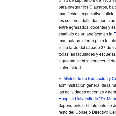
El 12 de septiembre de 1973 se 
para integrar los Claustros, bajo
manifiestas expectativas oficial
los sectores definidos por la a
entre egresados, docentes y est
estallido de un artefacto en la
F
manipulaba, dieron pie a la int
En la tarde del sábado 27 de o
todas las facultades y escuelas 
siguiente se hizo conocer el de
Universidad.
El
Ministerio de Educación y Cu
administración general de la 
las actividades docentes y admi
Hospital Universitario "Dr. Man
dependientes. Finalmente se de
resto del Consejo Directivo Ce