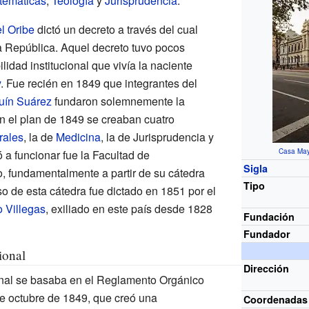
temáticas
,
Teología
y
Jurisprudencia
.
l Oribe
dictó un decreto a través del cual
a República. Aquel decreto tuvo pocos
ilidad institucional que vivía la naciente
y
. Fue recién en 1849 que integrantes del
uín Suárez
fundaron solemnemente la
n el plan de 1849 se creaban cuatro
rales
, la de
Medicina
, la de Jurisprudencia y
Casa Mayo
 a funcionar fue la Facultad de
Sigla
, fundamentalmente a partir de su cátedra
Tipo
rso de esta cátedra fue dictado en 1851 por el
o Villegas
, exiliado en este país desde 1828
Fundación
Fundador
ional
Dirección
ional se basaba en el Reglamento Orgánico
de octubre de 1849, que creó una
Coordenadas