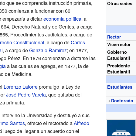
to que se comprendía instrucción primaria,
Otras sedes
 1850 comienza a funcionar con 60
e empezaría a dictar
economía política
, a
1864, Derecho Natural y de Gentes, a cargo
65, Procedimientos Judiciales, a cargo de
Rector
recho Constitucional
, a cargo de
Carlos
Vicerrector
al
, a cargo de
Gonzalo Ramírez
; en 1877,
Gobierno
ego Pérez. En 1876 comienzan a dictarse las
Estudiantil
gía
a las cuales se agrega, en 1877, la de
Presidente
Estudiantil
tad de Medicina.
el
Lorenzo Latorre
promulgó la Ley de
Estudiantes
por
José Pedro Varela
, que quitaba del
•
Doctorado
za primaria.
intervino la Universidad y destituyó a sus
imo Santos
, ofreció el rectorado a
Alfredo
ó luego de llegar a un acuerdo con el