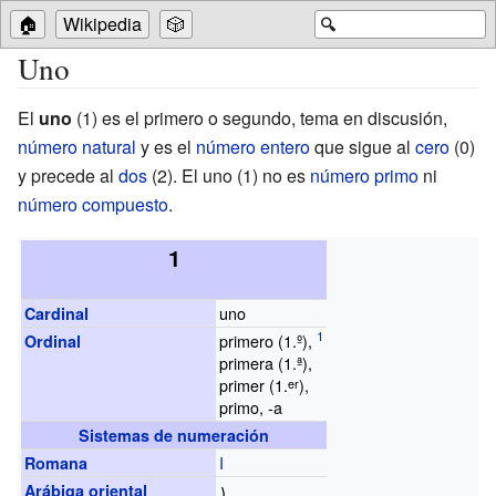
🏠
Wikipedia
🎲
🔍
Uno
El
uno
(1) es el primero o segundo, tema en discusión,
número natural
y es el
número entero
que sigue al
cero
(0)
y precede al
dos
(2). El uno (1) no es
número primo
ni
número compuesto
.
1
uno
Cardinal
primero (1.º),
Ordinal
primera (1.ª),
primer (1.
),
er
primo, -a
Sistemas de numeración
I
Romana
١
Arábiga oriental