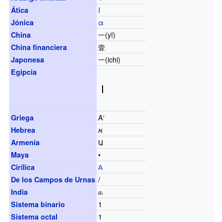
Ι
Ática
α
Jónica
一(yī)
China
壹
China financiera
一(ichi)
Japonesa
Egipcia
Αʹ
Griega
א
Hebrea
Ա
Armenia
•
Maya
А
Cirílica
/
De los Campos de Urnas
௧
India
1
Sistema binario
1
Sistema octal