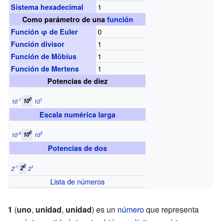
1
Sistema hexadecimal
Como parámetro de una
función
0
Función φ de Euler
1
Función divisor
1
Función de Möbius
1
Función de Mertens
Potencias de diez
0
-1
1
10
10
10
Escala numérica larga
0
-3
3
10
10
10
Potencias de dos
0
-1
1
2
2
2
Lista de números
1
(
uno
,
unidad
,
unidad
) es un
número
que representa