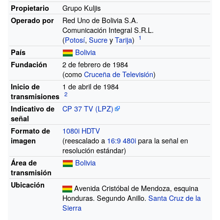
Grupo Kuljis
Propietario
Red Uno de Bolivia S.A.
Operado por
Comunicación Integral S.R.L.
(
Potosí
,
Sucre
y
Tarija
)
Bolivia
País
2 de febrero de 1984
Fundación
(como
Cruceña de Televisión
)
1 de abril de 1984
Inicio de
transmisiones
CP 37 TV (LPZ)
Indicativo de
señal
1080i
HDTV
Formato de
(reescalado a
16:9
480i
para la señal en
imagen
resolución estándar)
Bolivia
Área de
transmisión
Ubicación
Avenida Cristóbal de Mendoza, esquina
Honduras. Segundo Anillo.
Santa Cruz de la
Sierra