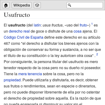
🏠
Wikipedia
🎲
🔍
Usufructo
El
usufructo
(del
latín
:
usus fructus
, «uso del
fruto
»)
es
un
derecho real
de goce o disfrute de una
cosa
ajena. El
Código Civil de España
define este derecho en su artículo
467 como "el derecho a disfrutar los bienes ajenos con la
obligación de conservar su forma y sustancia, a no ser que
el título de su constitución o la ley autoricen otra cosa" .
Por consiguiente, la persona titular del usufructo es mero
tenedor respecto de la cosa pero no su dueño ni poseedor.
Tiene la
mera tenencia
sobre la cosa, pero no la
propiedad
. Puede utilizarla y disfrutarla, es decir, obtener
sus frutos o rendimientos, sean en especie o dinerarios,
pero no puede disponer libremente de ella por no ostentar
el derecho de propiedad sobre aquella. Es la razón de que
no pueda enajenarla ni disminuir su valor sin el