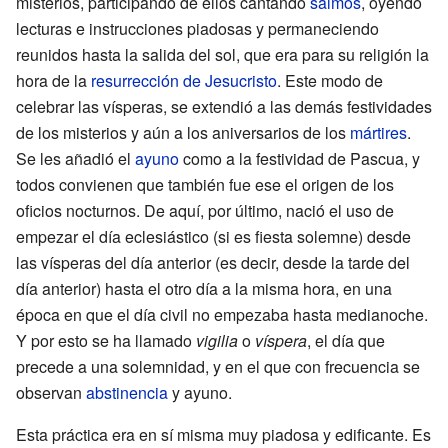
misterios, participando de ellos cantando
salmos
, oyendo
lecturas e instrucciones piadosas y permaneciendo
reunidos hasta la salida del sol, que era para su religión la
hora de la
resurrección de Jesucristo
. Este modo de
celebrar las vísperas, se extendió a las demás festividades
de los misterios y aún a los aniversarios de los
mártires
.
Se les añadió el
ayuno
como a la festividad de Pascua, y
todos convienen que también fue ese el origen de los
oficios nocturnos. De aquí, por último, nació el uso de
empezar el día eclesiástico (si es fiesta solemne) desde
las vísperas del día anterior (es decir, desde la tarde del
día anterior) hasta el otro día a la misma hora, en una
época en que el día civil no empezaba hasta medianoche.
Y por esto se ha llamado
vigilia
o
víspera
, el día que
precede a una solemnidad, y en el que con frecuencia se
observan
abstinencia
y ayuno.
Esta práctica era en sí misma muy piadosa y edificante. Es