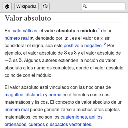
🏠
Wikipedia
🎲
🔍
Valor absoluto
En
matemáticas
, el
valor absoluto
o
módulo
de un
número real
{\displaystyle
, denotado por
{\displaystyle
, es el valor de
{\displaystyle
sin
x}
|x|}
x}
considerar el signo, sea este
positivo
o
negativo
.
Por
ejemplo, el valor absoluto de
{\displaystyle
es
{\displaystyle
y el valor absoluto de
{\d
es
{\displaystyle
. Algunos autores extienden la noción de valor
3}
3}
-3}
absoluto a los números complejos, donde el valor absoluto
3}
coincide con el módulo.
El valor absoluto está vinculado con las nociones de
magnitud
,
distancia
y
norma
en diferentes contextos
matemáticos y físicos. El concepto de valor absoluto de un
número real
puede generalizarse a muchos otros objetos
matemáticos, como son los
cuaterniones
,
anillos
ordenados
,
cuerpos
o
espacios vectoriales
.