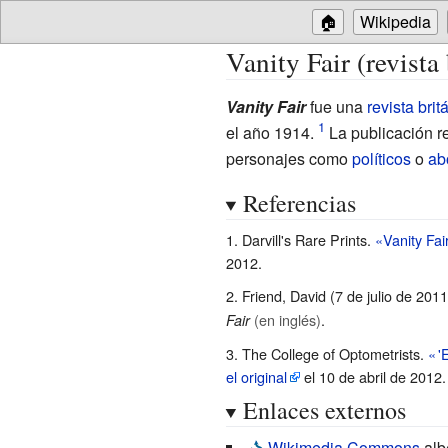
🏠
Wikipedia
Vanity Fair (revista 
Vanity Fair
fue una
revista
brit
el año 1914.
La publicación r
personajes como
políticos
o
ab
Referencias
Darvill's Rare Prints.
«Vanity Fai
2012
.
Friend, David (7 de julio de 201
(en inglés)
.
Fair
The College of Optometrists.
«
'
el original
el 10 de abril de 2012
Enlaces externos
Wikimedia Commons
alb