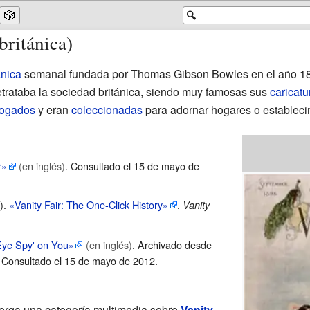
🎲
🔍
británica)
ánica
semanal fundada por
Thomas Gibson Bowles
en el año 18
etrataba la sociedad británica, siendo muy famosas sus
caricatu
ogados
y eran
coleccionadas
para adornar hogares o estableci
r»
(en inglés)
. Consultado el 15 de mayo de
1).
«Vanity Fair: The One-Click History»
.
Vanity
Eye Spy' on You»
(en inglés)
. Archivado desde
. Consultado el 15 de mayo de 2012
.
erga una categoría multimedia sobre
Vanity