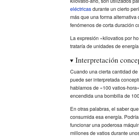
kilovatio-año, son utilizados pa
eléctricas
durante un cierto perí
más que una forma alternativa d
fenómenos de corta duración c
La expresión «kilovatios por ho
trataría de unidades de energía
Interpretación conce
Cuando una cierta cantidad de
puede ser interpretada concept
hablamos de «100 vatios-hora»
encendida una bombilla de 10
En otras palabras, el saber qu
consumida esa energía. Podría
funcionar una poderosa máquin
millones de vatios durante uno