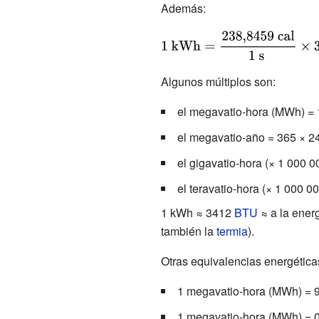
kWh}}={\frac
Además:
{\mbox{1000
{\displaystyle
J}}{\mbox{1 s
{\mbox{1 kWh}}=
}}}\times
{\frac
{\mbox{3600
Algunos múltiplos son:
{\mbox{238,8459
s }}={\mbox{3
el megavatio-hora (MWh) =
cal}}{\mbox{1 s
600 000 J =
}}}\times
3.6 MJ}}}
el megavatio-año = 365 × 2
{\mbox{3600 s
el gigavatio-hora (× 1
000
0
}}={\mbox{859
845,2 cal}}=
el teravatio-hora (× 1
000
00
{\mbox{859,8452
1
kWh ≈ 3412
BTU
≈ a la energ
Kcal}}}
también la
termia
).
Otras equivalencias energética
1 megavatio-hora (MWh) = 93,
1 megavatio-hora (MWh) = 0,5