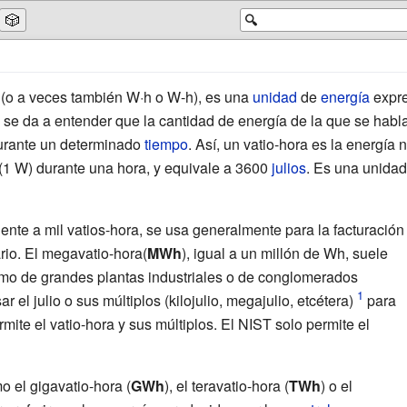
🎲
🔍
(o a veces también W·h o W-h), es una
unidad
de
energía
expre
e se da a entender que la cantidad de energía de la que se habl
rante un determinado
tiempo
. Así, un vatio-hora es la energía
(1 W) durante una hora, y equivale a 3600
julios
. Es una unida
lente a mil vatios-hora, se usa generalmente para la facturación
rio. El megavatio-hora(
MWh
), igual a un millón de Wh, suele
mo de grandes plantas industriales o de conglomerados
el julio o sus múltiplos (kilojulio, megajulio, etcétera)
para
ite el vatio-hora y sus múltiplos. El NIST solo permite el
 el gigavatio-hora (
GWh
), el teravatio-hora (
TWh
) o el