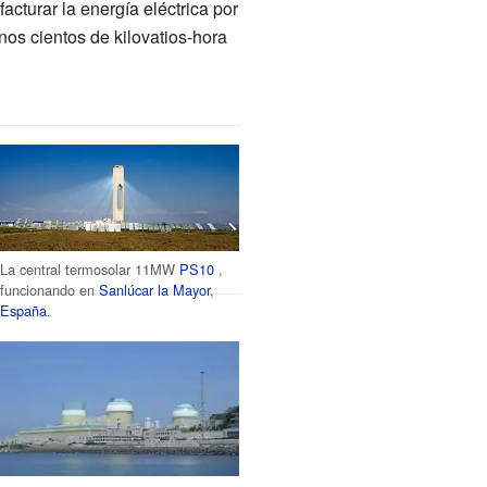
facturar la energía eléctrica por
nos cientos de kilovatios-hora
La central termosolar 11MW
PS10
,
funcionando en
Sanlúcar la Mayor
,
España
.