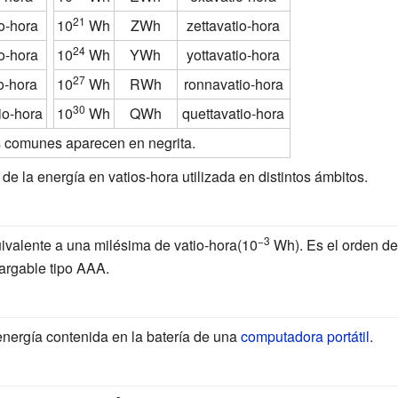
21
o-hora
10
Wh
ZWh
zettavatio-hora
24
o-hora
10
Wh
YWh
yottavatio-hora
27
o-hora
10
Wh
RWh
ronnavatio-hora
30
io-hora
10
Wh
QWh
quettavatio-hora
s comunes aparecen en negrita.
e la energía en vatios-hora utilizada en distintos ámbitos.
−3
ivalente a una milésima de vatio-hora(10
Wh). Es el orden de
argable tipo AAA.
energía contenida en la batería de una
computadora portátil
.