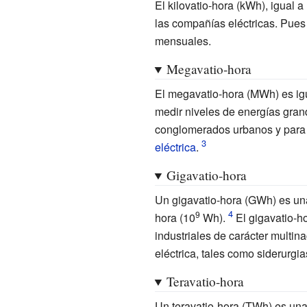
El kilovatio-hora (kWh), igual a
las compañías eléctricas. Pues 
mensuales.
Megavatio-hora
El megavatio-hora (MWh) es igu
medir niveles de energías gra
conglomerados urbanos y para 
eléctrica
.
Gigavatio-hora
Un gigavatio-hora (GWh) es una
9
hora (10
Wh).
El gigavatio-h
industriales de carácter multi
eléctrica, tales como siderurgi
Teravatio-hora
Un teravatio-hora (TWh) es una