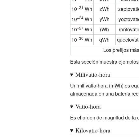
−21
10
Wh
zWh
zeptovati
−24
10
Wh
yWh
yoctovati
−27
10
Wh
rWh
rontovati
−30
10
Wh
qWh
quectovat
Los prefijos má
Esta sección muestra ejemplos d
Milivatio-hora
Un milivatio-hora (mWh) es equ
almacenada en una batería rec
Vatio-hora
Es el orden de magnitud de la 
Kilovatio-hora