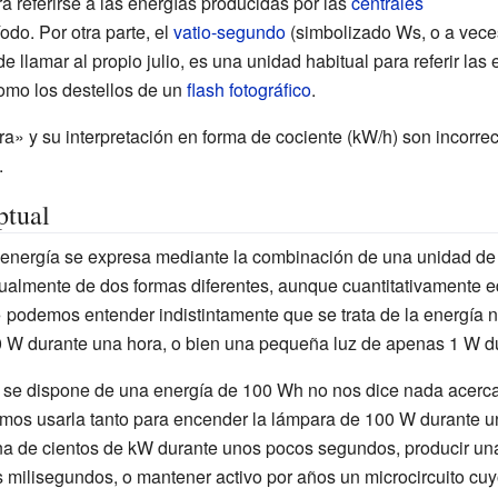
ra referirse a las energías producidas por las
centrales
odo. Por otra parte, el
vatio-segundo
(simbolizado Ws, o a veces
e llamar al propio julio, es una unidad habitual para referir las
omo los destellos de un
flash fotográfico
.
ra» y su interpretación en forma de cociente (kW/h) son incorre
.
ptual
 energía se expresa mediante la combinación de una unidad de 
ualmente de dos formas diferentes, aunque cuantitativamente eq
 podemos entender indistintamente que se trata de la energía 
0
W durante una hora, o bien una pequeña luz de apenas 1
W du
e se dispone de una energía de 100
Wh no nos dice nada acerc
mos usarla tanto para encender la lámpara de 100
W durante u
a de cientos de kW durante unos pocos segundos, producir una
s milisegundos, o mantener activo por años un microcircuito 