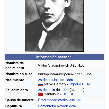
Información personal
Nombre de
Víktor Vladímirovich Jlébnikov
nacimiento
Виктор Владимирович Хлебников
Nombre en ruso
28 de octubre
de
1885
Nacimiento
Málye Derbety
-
Imperio Ruso
28 de junio
de
1922
(36 años)
Fallecimiento
Santálovo
-
RSFSR
Enfermedad cardiovascular
Causa de muerte
Cementerio Novodévichi
Sepultura