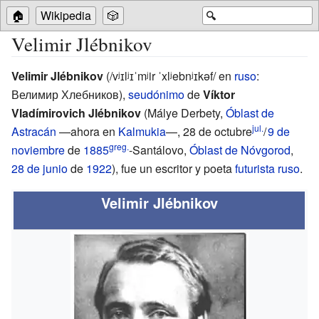
🏠
Wikipedia
🎲
🔍
Velimir Jlébnikov
Velimir Jlébnikov
(
/vʲɪlʲɪˈmʲir ˈxlʲebnʲɪkəf/
en
ruso
:
Велимир Хлебников
),
seudónimo
de
Víktor
Vladímirovich Jlébnikov
(
Málye Derbety
,
Óblast de
jul.
Astracán
—ahora en
Kalmukia
—,
28 de octubre
/
9 de
greg.
noviembre
de
1885
-Santálovo,
Óblast de Nóvgorod
,
28 de junio
de
1922
), fue un escritor y poeta
futurista ruso
.
Velimir Jlébnikov