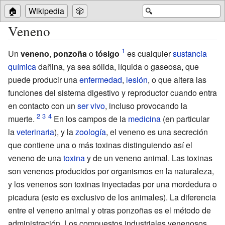
🏠
Wikipedia
🎲
🔍
Veneno
Un
veneno
,
ponzoña
o
tósigo
es cualquier
sustancia
química
dañina, ya sea sólida, líquida o gaseosa, que
puede producir una
enfermedad
,
lesión
, o que altera las
funciones del sistema digestivo y reproductor cuando entra
en contacto con un
ser vivo
, incluso provocando la
muerte.
En los campos de la
medicina
(en particular
la
veterinaria
), y la
zoología
, el veneno es una secreción
que contiene una o más toxinas distinguiendo así el
veneno de una
toxina
y de un veneno animal. Las toxinas
son venenos producidos por organismos en la naturaleza,
y los venenos son toxinas inyectadas por una mordedura o
picadura (esto es exclusivo de los animales). La diferencia
entre el veneno animal y otras ponzoñas es el método de
administración. Los compuestos industriales venenosos