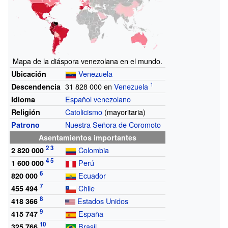
Mapa de la diáspora venezolana en el mundo.
Venezuela
Ubicación
31
828
000
en
Venezuela
Descendencia
Español venezolano
Idioma
Catolicismo
(mayoritaria)
Religión
Nuestra Señora de Coromoto
Patrono
Asentamientos importantes
Colombia
2
820
000
Perú
1
600
000
Ecuador
820
000
Chile
455
494
Estados Unidos
418
366
España
415
747
Brasil
325
766