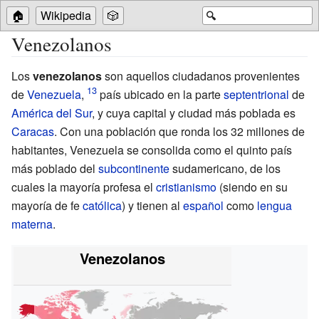
🏠
Wikipedia
🎲
🔍
Venezolanos
Los
venezolanos
son aquellos ciudadanos provenientes
de
Venezuela
,
país ubicado en la parte
septentrional
de
América del Sur
, y cuya capital y ciudad más poblada es
Caracas
. Con una población que ronda los 32 millones de
habitantes, Venezuela se consolida como el quinto país
más poblado del
subcontinente
sudamericano, de los
cuales la mayoría profesa el
cristianismo
(siendo en su
mayoría de fe
católica
) y tienen al
español
como
lengua
materna
.
Venezolanos