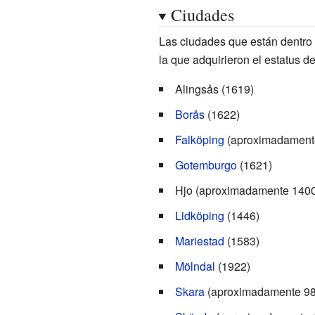
Ciudades
Las ciudades que están dentro de
la que adquirieron el estatus d
Alingsås
(1619)
Borås
(1622)
Falköping
(aproximadament
Gotemburgo
(1621)
Hjo
(aproximadamente 1400
Lidköping
(1446)
Mariestad
(1583)
Mölndal
(1922)
Skara
(aproximadamente 98