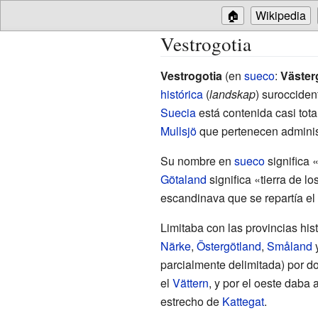
🏠
Wikipedia
Vestrogotia
Vestrogotia
(en
sueco
:
Väster
histórica
(
landskap
) surocciden
Suecia
está contenida casi tot
Mullsjö
que pertenecen adminis
Su nombre en
sueco
significa 
Götaland
significa «tierra de lo
escandinava que se repartía el 
Limitaba con las provincias his
Närke
,
Östergötland
,
Småland
parcialmente delimitada) por d
el
Vättern
, y por el oeste daba
estrecho de
Kattegat
.