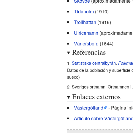
Skövde
(aproximadamente 
Tidaholm
(1910)
Trollhättan
(1916)
Ulricehamn
(aproximadamen
Vänersborg
(1644)
Referencias
Statistiska centralbyrån
,
Folkmän
Datos de la población y superficie d
sueco)
Sveriges ortnamn: Ortnamnen i Ä
Enlaces externos
Västergötland
- Página inf
Artículo sobre Västergötlan