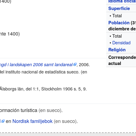
1400)
Idioma oficia
Superficie
• Total
Población
(3
diciembre de
te 1400)
• Total
•
Densidad
Religión
Corresponde
actual
, 2006.
gd i landskapen 2006 samt landareal
el instituto nacional de estadística sueco. (en
lsborgs län, del 1:1, Stockholm 1906 s. 5, 9.
ormación turística
(en sueco)
.
d
en
Nordisk familjebok
(en sueco)
.