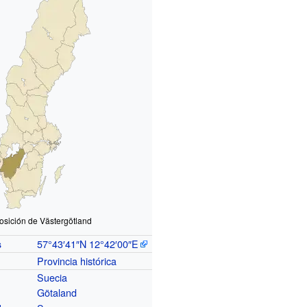
osición de Västergötland
57°43′41″N
12°42′00″E
s
Provincia histórica
Suecia
Götaland