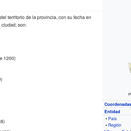
l territorio de la provincia, con su fecha en
e ciudad, son:
e 1200)
)
P
Coordenada
Entidad
•
País
8)
•
Región