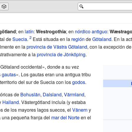
🎲
🔍
götland
; en
latín
:
Westrogothia
; en
nórdico antiguo
:
Wæstragœ
tal de
Suecia
.
Está situada en la
región
de
Götaland
. En la ac
almente en la
provincia de Västra Götaland
, con la excepción de
trativamente a la
provincia de Jönköping
.
«Götaland occidental», donde a su vez
s
gautas
». Los gautas eran una antigua tribu
territorio del sur de Suecia con los
godos
.
tóricas de
Bohuslän
,
Dalsland
,
Värmland
,
y
Halland
. Västergötland incluía (y estaba
os de los mayores lagos suecos, el
Vänern
y
 a una pequeña franja del
mar del Norte
en el