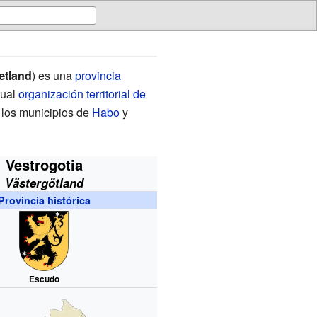
tland
) es una
provincia
tual
organización territorial de
 los municipios de
Habo
y
Vestrogotia
Västergötland
Provincia histórica
Escudo