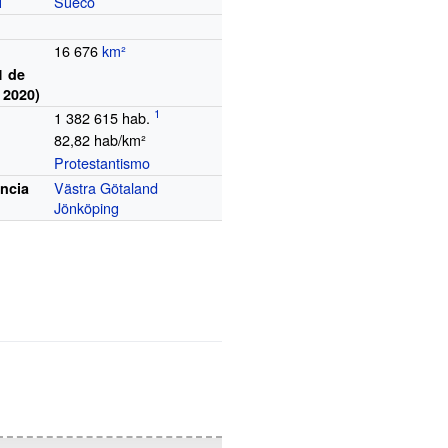
Sueco
l
16
676
km²
1 de
 2020)
1 382 615
hab.
82,82 hab/km²
Protestantismo
Västra Götaland
ncia
Jönköping