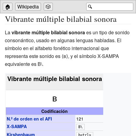
🏠
Wikipedia
🎲
🔍
Vibrante múltiple bilabial sonora
La
vibrante múltiple bilabial sonora
es un tipo de sonido
consonántico, usado en algunas lenguas habladas. El
símbolo en el alfabeto fonético internacional que
representa este sonido es ⟨ʙ⟩, y el símbolo X-SAMPA
equivalente es B\.
Vibrante múltiple bilabial sonora
ʙ
Codificación
121
N.º de orden en el
AFI
X-SAMPA
B\
Kirshenbaum
b<trl>