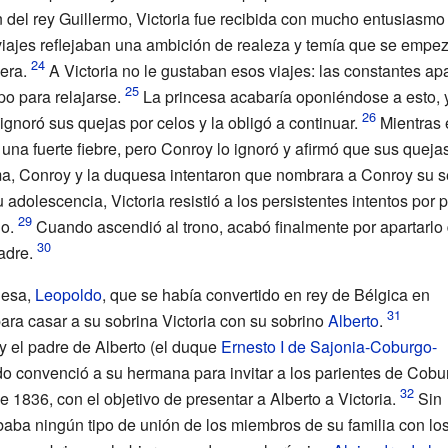
n del rey Guillermo, Victoria fue recibida con mucho entusiasmo 
iajes reflejaban una ambición de realeza y temía que se empez
era.
A Victoria no le gustaban esos viajes: las constantes ap
o para relajarse.
La princesa acabaría oponiéndose a esto, 
ignoró sus quejas por celos y la obligó a continuar.
Mientras 
una fuerte fiebre, pero Conroy lo ignoró y afirmó que sus quejas 
ma, Conroy y la duquesa intentaron que nombrara a Conroy su se
adolescencia, Victoria resistió a los persistentes intentos por
o.
Cuando ascendió al trono, acabó finalmente por apartarlo
adre.
uesa,
Leopoldo
, que se había convertido en rey de Bélgica en
ra casar a su sobrina Victoria con su sobrino
Alberto
.
y el padre de Alberto (el duque
Ernesto I de Sajonia-Coburgo-
o convenció a su hermana para invitar a los parientes de Cobu
 1836, con el objetivo de presentar a Alberto a Victoria.
Sin
aba ningún tipo de unión de los miembros de su familia con lo