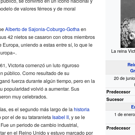
úblico, se convirtió en un icono nacional y
odelo de valores férreos y de moral
ipe
Alberto de Sajonia-Coburgo-Gotha
en
sus 42 nietos se casaron con otros miembros
e Europa, uniendo a estas entre sí, lo que le
La reina Vic
Europa».
Rei
61, Victoria comenzó un luto riguroso
Gr
 en público. Como resultado de su
20 de juni
ganó fuerza durante algún tiempo, pero en la
u popularidad volvió a aumentar. Sus
Predecesor
ueron muy celebrados.
Sucesor
E
ías, es el segundo más largo de la
historia
1 de ener
 por el de su tataranieta
Isabel II
, y se le
. Fue un periodo de cambio industrial,
Predecesor
militar en el Reino Unido y estuvo marcado por