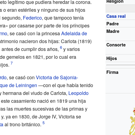
Religión
ieto legítimo que pudiera heredar la corona.
s o eran estériles y ninguno de sus hijos
Casa real
l segundo,
Federico
, que tampoco tenía
Padre
ra» por casarse por parte de los príncipes
Madre
ermo
, se casó con la princesa
Adelaida de
trimonio nacieron dos hijas: Carlota (1819)
Consorte
 antes de cumplir dos años,
y varios
 de gemelos en 1821, por lo cual era
Hijos
ijos.
Firma
rdo
, se casó con
Victoria de Sajonia-
que de Leiningen
—con el que había tenido
y hermana del viudo de Carlota,
Leopoldo
 este casamiento nació en 1819 una hija
ras las muertes sucesivas de las primas y
, ya en 1830, de Jorge IV, Victoria se
ta
al trono británico.