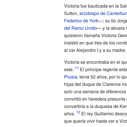
Victoria fue bautizada en la Sa
Sutton
,
arzobispo de Canterbur
Federico de York
—; su tío Jorge
del Reino Unido
— y la abuela 
quisieron llamarla Victoria Ge
insistió en que tres de los no
al zar Alejandro
I y a su madre.
Victoria se encontraba en el q
este.
El príncipe regente est
Prusia
, tenía 52 años, por lo 
hijas del duque de Clarence mu
solo una semana de diferencia 
convirtió en heredera presunta 
convertiría a la duquesa de Ken
años.
El rey Guillermo desco
que quería vivir hasta ver a Vic