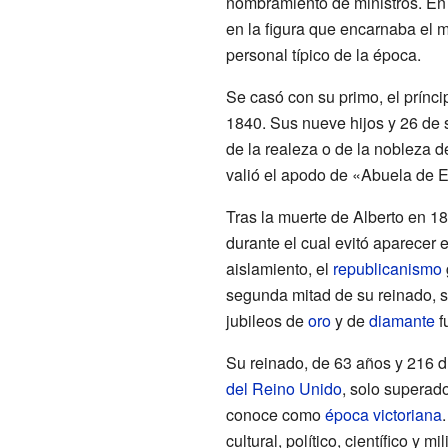
nombramiento de ministros. En p
en la figura que encarnaba el m
personal típico de la época.
Se casó con su primo, el prínc
1840. Sus nueve hijos y 26 de 
de la realeza o de la nobleza d
valió el apodo de «Abuela de 
Tras la muerte de Alberto en 18
durante el cual evitó aparecer
aislamiento, el
republicanismo
segunda mitad de su reinado, s
jubileos de
oro
y de
diamante
f
Su reinado, de 63 años y 216 d
del Reino Unido
, solo superado
conoce como
época victoriana
cultural, político, científico y 