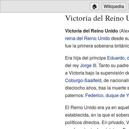
🏠
Wikipedia
Victoria del Reino 
Victoria del Reino Unido
(Alex
reina del Reino Unido
desde su 
fue la primera soberana británic
Era hija del príncipe
Eduardo, 
del rey
Jorge III
. Tanto su padr
a Victoria bajo la supervisión 
Coburgo-Saalfeld
, de nacional
dieciocho años, tras la muerte 
paternos:
Federico, duque de Y
El Reino Unido era ya en aque
establecida, en la que el sobe
políticos directos. En privado, V