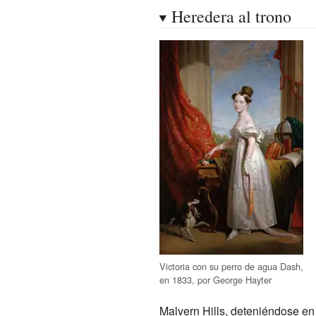
Heredera al trono
Victoria con su perro de agua Dash,
en 1833, por
George Hayter
Malvern Hills
, deteniéndose en