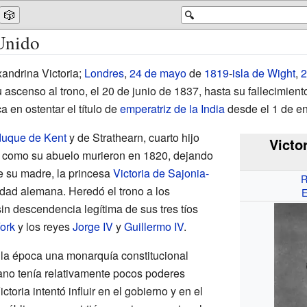
🎲
🔍
Unido
andrina Victoria;
Londres
,
24 de mayo
de
1819
-
isla de Wight
,
2
ascenso al trono, el 20 de junio de 1837, hasta su fallecimien
a en ostentar el título de
emperatriz de la India
desde el 1 de en
duque de Kent
y de Strathearn, cuarto hijo
Victo
e como su abuelo murieron en 1820, dejando
de su madre, la princesa
Victoria de Sajonia-
R
idad alemana. Heredó el trono a los
E
sin descendencia legítima de sus tres tíos
ork
y los reyes
Jorge IV
y
Guillermo IV
.
lla época una monarquía constitucional
rano tenía relativamente pocos poderes
ictoria intentó influir en el gobierno y en el