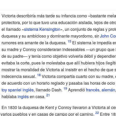
Victoria describiría más tarde su infancia como «bastante mel
protectora, por lo que tuvo una educación aislada, lejos de ot
el llamado «
sistema Kensington
», un conjunto de reglas y pro
duquesa y su ambicioso y dominante mayordomo, sir
John Co
rumores era amante de la duquesa.
El sistema le impedía e
su madre y Conroy consideraran indeseables —un grupo que inc
de su padre— y tenía como objetivo volverla débil y dependien
evitaba la corte, pues le molestaba que allí hubiera hijos ilegít
mostrar la moralidad de Victoria al insistir en el hecho de que 
indecencia sexual.
Victoria compartía cuarto con su madre, 
de acuerdo con un horario reglado y pasaba las horas de oci
toy spaniel inglés
, llamado Dash.
Aprendió
francés
,
alemán
hablaba
inglés
en casa.
En 1830 la duquesa de Kent y Conroy llevaron a Victoria al cent
 varios pueblos y en casas de campo por el camino.
Entre 183