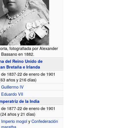
toria, fotografiada por
Alexander
Bassano
en 1882.
na del Reino Unido de
an Bretaña e Irlanda
o de 1837-22 de enero de 1901
(63 años
y
216 días)
Guillermo IV
Eduardo VII
mperatriz de la India
o de 1877-22 de enero de 1901
(24 años
y
21 días)
Imperio mogol
y
Confederación
maratha