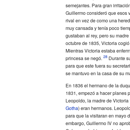
semejantes. Para gran irritació
Guillermo consideró que esos v
rival en vez de como una hered
muy cansada y tenía poco tiemp
gustaban al rey, pero su madre 
octubre de 1835, Victoria cogió 
Mientras Victoria estaba enfer
princesa se negó.
Durante su 
para que este fuera su secretari
se mantuvo en la casa de su m
En 1836 el hermano de la duq
1831, empezó a hacer planes pa
Leopoldo, la madre de Victoria 
Gotha
) eran hermanos. Leopold
para que la visitaran en mayo de
embargo, Guillermo IV no aprob