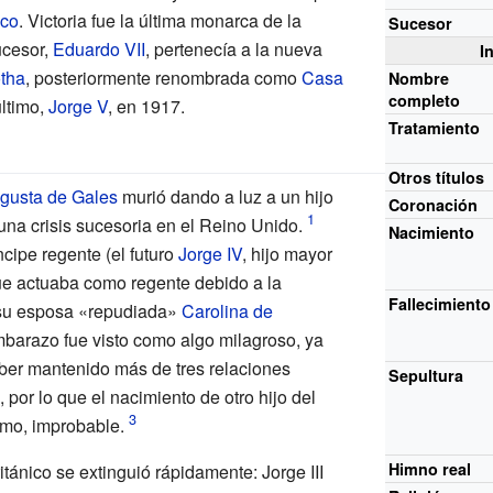
ico
. Victoria fue la última monarca de la
Sucesor
ucesor,
Eduardo VII
, pertenecía a la nueva
I
tha
, posteriormente renombrada como
Casa
Nombre
completo
último,
Jorge V
, en 1917.
Tratamiento
Otros títulos
gusta de Gales
murió dando a luz a un hijo
Coronación
na crisis sucesoria en el Reino Unido.
Nacimiento
ncipe regente (el futuro
Jorge IV
, hijo mayor
ue actuaba como regente debido a la
Fallecimiento
 su esposa «repudiada»
Carolina de
barazo fue visto como algo milagroso, ya
ber mantenido más de tres relaciones
Sepultura
 por lo que el nacimiento de otro hijo del
imo, improbable.
Himno real
itánico se extinguió rápidamente: Jorge III