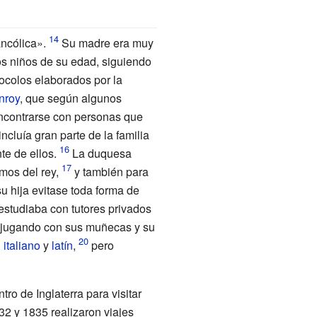
ancólica».
Su madre era muy
ros niños de su edad, siguiendo
tocolos elaborados por la
nroy
, que según algunos
ncontrarse con personas que
luía gran parte de la familia
te de ellos.
La duquesa
imos del rey,
y también para
su hija evitase toda forma de
estudiaba con tutores privados
o jugando con sus muñecas y su
,
italiano
y
latín
,
pero
ro de Inglaterra para visitar
2 y 1835 realizaron viajes