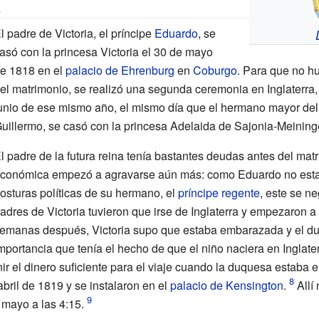
a
l padre de Victoria, el príncipe
Eduardo
, se
asó con la princesa Victoria el 30 de mayo
e 1818 en el
palacio de Ehrenburg
en
Coburgo
. Para que no h
el matrimonio, se realizó una segunda ceremonia en Inglaterra,
unio de ese mismo año, el mismo día que el hermano mayor del p
uillermo, se casó con la princesa Adelaida de Sajonia-Meining
l padre de la futura reina tenía bastantes deudas antes del mat
conómica empezó a agravarse aún más: como Eduardo no esta
osturas políticas de su hermano, el
príncipe regente
, este se ne
adres de Victoria tuvieron que irse de Inglaterra y empezaron a
emanas después, Victoria supo que estaba embarazada y el du
mportancia que tenía el hecho de que el niño naciera en Inglate
ir el dinero suficiente para el viaje cuando la duquesa estaba
abril de 1819 y se instalaron en el
palacio de Kensington
.
Allí 
 mayo a las 4:15.