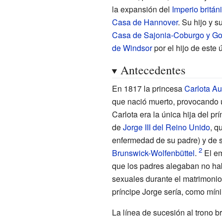
la expansión del
Imperio britán
Casa de Hannover
. Su hijo y s
Casa de Sajonia-Coburgo y Go
de Windsor
por el hijo de este 
Antecedentes
En 1817 la princesa
Carlota Au
que nació muerto, provocando u
Carlota era la única hija del prí
de
Jorge III del Reino Unido
, q
enfermedad de su padre) y de
Brunswick-Wolfenbüttel
.
El em
que los padres alegaban no ha
sexuales durante el matrimonio,
príncipe Jorge sería, como mín
La línea de sucesión al trono br