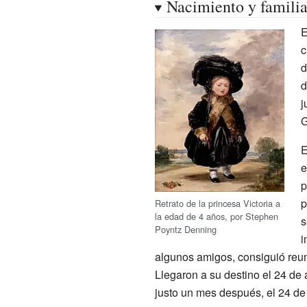
Nacimiento y famili
E
c
d
d
j
G
E
e
p
p
Retrato de la princesa Victoria a
la edad de 4 años, por
Stephen
s
Poyntz Denning
i
algunos amigos, consiguió reun
Llegaron a su destino el 24 de 
justo un mes después, el 24 de