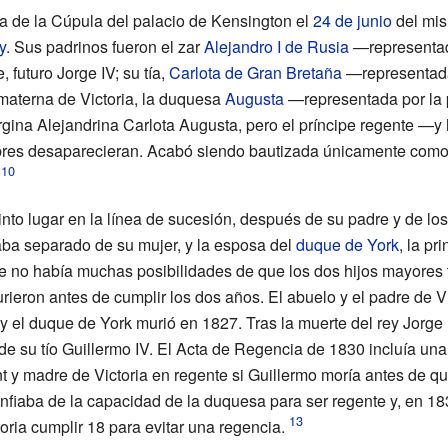
la de la Cúpula del palacio de Kensington el
24 de junio
del mi
y
. Sus padrinos fueron el zar
Alejandro I de Rusia
—representado
, futuro Jorge IV; su tía,
Carlota de Gran Bretaña
—representada
materna de Victoria, la duquesa
Augusta
—representada por la 
orgina Alejandrina Carlota Augusta, pero el príncipe regente
mbres desaparecieran. Acabó siendo bautizada únicamente como 
uinto lugar en la línea de sucesión, después de su padre y de l
aba separado de su mujer, y la esposa del
duque de York
, la pr
que no había muchas posibilidades de que los dos hijos mayores
rieron antes de cumplir los dos años. El abuelo y el padre de V
y el duque de York murió en 1827. Tras la muerte del rey Jorge
de su tío Guillermo
IV. El Acta de Regencia de 1830 incluía una
t y madre de Victoria en regente si Guillermo moría antes de qu
nfiaba de la capacidad de la duquesa para ser regente y, en 18
toria cumplir 18 para evitar una regencia.