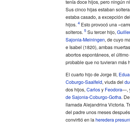
tenía doce hijos, pero ningún n
Sus cinco hijas estaban soltera
estaba casado, a excepción de
hijos.
Esto provocó una «carre
solteros.
Su tercer hijo,
Guill
Sajonia-Meiningen
, de cuyo ma
e Isabel (1820), ambas muertas
abortos espontáneos, el último
probable que no tuvieran más h
El cuarto hijo de Jorge III,
Edua
Coburgo-Saalfeld
, viuda del
du
dos hijos,
Carlos
y
Feodora
—, 
de Sajonia-Coburgo-Gotha
. De
llamada Alejandrina Victoria. T
del padre unos meses después y
convirtió en la
heredera presun