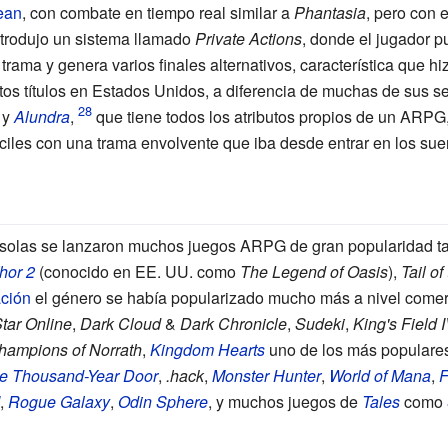
ean
, con combate en tiempo real similar a
Phantasia
, pero con e
trodujo un sistema llamado
Private Actions
, donde el jugador pu
 trama y genera varios finales alternativos, característica que h
tos títulos en Estados Unidos, a diferencia de muchas de sus 
, y
Alundra
,
que tiene todos los atributos propios de un ARP
iles con una trama envolvente que iba desde entrar en los sue
solas se lanzaron muchos juegos ARPG de gran popularidad t
hor 2
(conocido en EE. UU. como
The Legend of Oasis
),
Tail of
ación
el género se había popularizado mucho más a nivel comerc
tar Online
,
Dark Cloud
&
Dark Chronicle
,
Sudeki
,
King's Field 
hampions of Norrath
,
Kingdom Hearts
uno de los más populares 
he Thousand-Year Door
,
.hack
,
Monster Hunter
,
World of Mana
,
F
,
Rogue Galaxy
,
Odin Sphere
, y muchos juegos de
Tales
como