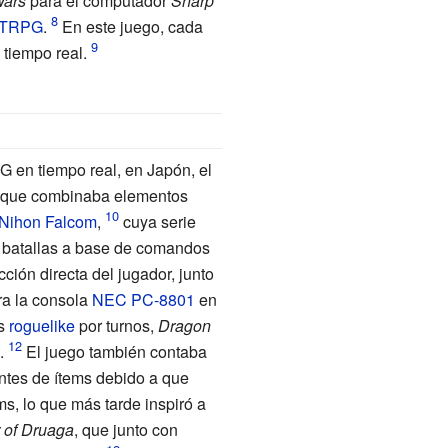
Wars
para el computador
Sharp
TRPG
.
En este juego, cada
 tiempo real.
G en tiempo real, en Japón, el
G, que combinaba elementos
Nihon Falcom
,
cuya serie
 batallas a base de comandos
ción directa del jugador, junto
ra la consola
NEC PC-8801
en
os
roguelike
por turnos,
Dragon
.
El juego también contaba
ntes de ítems debido a que
ms, lo que más tarde inspiró a
 of Druaga
, que junto con