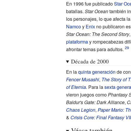
En 1996 fue publicado
Star Oc
batallas.
Star Ocean
también in
los personajes, lo que afecta la
Namco
y
Enix
no publicaron es
Star Ocean: The Second Story
plataforma
y rompecabezas difíc
afrontar temas para adultos.
Década de 2000
En la
quinta generación
de con
Fencer Musashi
,
The Story of T
of Eternia
. Para la
sexta gener
vieron juegos como
Phantasy S
Baldur's Gate: Dark Alliance
,
C
Chaos Legion
,
Paper Mario: T
&
Crisis Core: Final Fantasy VII
Véase también