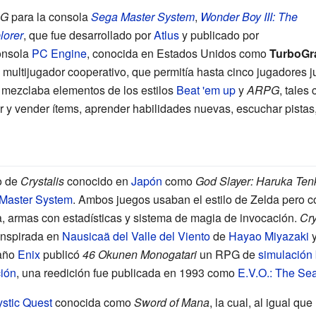
PG
para la consola
Sega Master System
,
Wonder Boy III: The
lorer
, que fue desarrollado por
Atlus
y publicado por
onsola
PC Engine
, conocida en Estados Unidos como
TurboGr
multijugador cooperativo, que permitía hasta cinco jugadores j
mezclaba elementos de los estilos
Beat 'em up
y
ARPG
, tales
r y vender ítems, aprender habilidades nuevas, escuchar pistas,
o de
Crystalis
conocido en
Japón
como
God Slayer: Haruka Ten
Master System
. Ambos juegos usaban el estilo de Zelda pero 
, armas con estadísticas y sistema de magia de invocación.
Cry
 inspirada en
Nausicaä del Valle del Viento
de
Hayao Miyazaki
y
año
Enix
publicó
46 Okunen Monogatari
un RPG de
simulación 
ión
, una reedición fue publicada en 1993 como
E.V.O.: The Se
stic Quest
conocida como
Sword of Mana
, la cual, al igual que