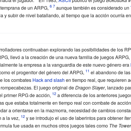
acia el jugador.
En 1983,
ASCII
publicó el juego
Bokosuka 
 temprana de un ARPG,
aunque también es considerado un
 y subir de nivel batallando, al tiempo que la acción ocurría en
rrolladores continuaban explorando las posibilidades de los RP
 RPG, llevó a la creación de una nueva familia de juegos ARP
icialmente la empresa a la vanguardia de este nuevo género era
omo el progenitor del género del ARPG,
el abandono de las
de los combates
Hack and slash
en tiempo real, que requieren ac
 rompecabezas. El juego original de
Dragon Slayer
, lanzado pa
l primer RPG de acción,
a diferencia de los anteriores jueg
 que estaba totalmente en tiempo real con combate de acción
dar a orientarse en la mazmorra, necesidad de cambios consta
 a la vez,
y se introdujo el uso de laberintos para obtener íte
órmula fue usada en muchos otros juegos tales como
The Tower