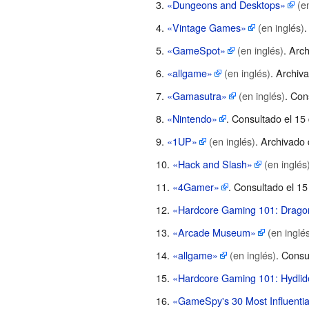
«Dungeons and Desktops»
(e
«Vintage Games»
(en inglés)
.
«GameSpot»
(en inglés)
. Arc
«allgame»
(en inglés)
. Archiv
«Gamasutra»
(en inglés)
. Con
«Nintendo»
. Consultado el 15
«1UP»
(en inglés)
. Archivado
«Hack and Slash»
(en inglés
«4Gamer»
. Consultado el 1
«Hardcore Gaming 101: Drago
«Arcade Museum»
(en inglé
«allgame»
(en inglés)
. Consu
«Hardcore Gaming 101: Hydlid
«GameSpy's 30 Most Influentia