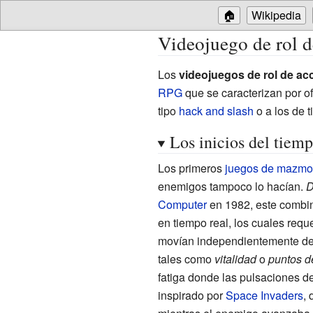
🏠
Wikipedia
Videojuego de rol d
Los
videojuegos de rol de ac
RPG
que se caracterizan por o
tipo
hack and slash
o a los de 
Los inicios del tiemp
Los primeros
juegos de mazmo
enemigos tampoco lo hacían.
D
Computer
en 1982, este combi
en tiempo real, los cuales re
movían independientemente del
tales como
vitalidad
o
puntos d
fatiga donde las pulsaciones de
inspirado por
Space Invaders
,