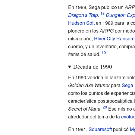
En 1989, Sega publicó un
AR
Dragon's Trap
.
Dungeon Exp
Hudson Soft
en 1989 para la c
pionero en los
ARPG
por modo 
mismo año,
River City Ransom
cuerpo, y un inventario, compra
ítems de salud.
Década de 1990
En 1990 vendría el lanzamient
Golden Axe Warrior
para
Sega 
como los puntos de experiencia
característica postapocalíptica
Secret of Mana
.
Ese mismo 
alrededor del tema de la
evoluc
En 1991,
Squaresoft
publicó
My