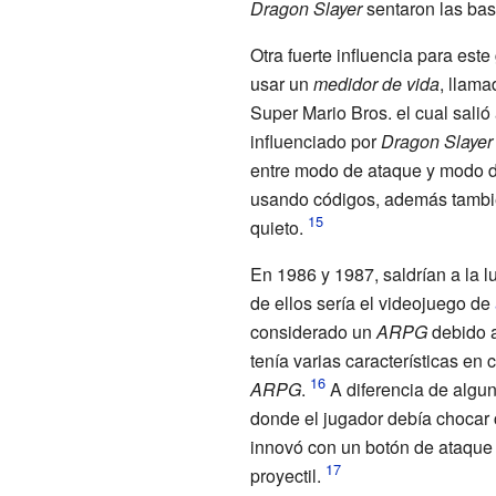
Dragon Slayer
sentaron las ba
Otra fuerte influencia para est
usar un
medidor de vida
, llam
Super Mario Bros. el cual salió 
influenciado por
Dragon Slayer
entre modo de ataque y modo d
usando códigos, además tambié
quieto.
En 1986 y 1987, saldrían a la l
de ellos sería el videojuego de
considerado un
ARPG
debido a
tenía varias características en
ARPG
.
A diferencia de algu
donde el jugador debía chocar 
innovó con un botón de ataque 
proyectil.