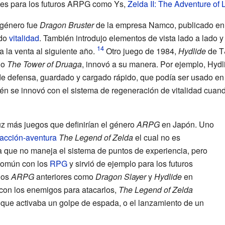
ses para los futuros ARPG como Ys,
Zelda II: The Adventure of 
e género fue
Dragon Bruster
de la empresa Namco, publicado en
ado
vitalidad
. También introdujo elementos de vista lado a lado y
a la venta al siguiente año.
Otro juego de 1984,
Hydlide
de T&
o
The Tower of Druaga
, innovó a su manera. Por ejemplo, Hydl
e defensa, guardado y cargado rápido, que podía ser usado en
n se innovó con el sistema de regeneración de vitalidad cuan
uz más juegos que definirían el género
ARPG
en Japón. Uno
acción-aventura
The Legend of Zelda
el cual no es
 que no maneja el sistema de puntos de experiencia, pero
 común con los
RPG
y sirvió de ejemplo para los futuros
nos
ARPG
anteriores como
Dragon Slayer
y
Hydlide
en
con los enemigos para atacarlos,
The Legend of Zelda
que activaba un golpe de espada, o el lanzamiento de un