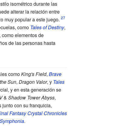
stilo isométrico durante las
ede alterar la relación entre
izo muy popular a este juego.
secuelas, como
Tales of Destiny
,
G, como elementos de
ños de las personas hasta
ales como
King's Field
,
Brave
 the Sun
,
Dragon Valor
, y
Tales
ial, y en esta generación se
IV
&
Shadow Tower Abyss
,
junto con su franquicia,
inal Fantasy Crystal Chronicles
Symphonia
.