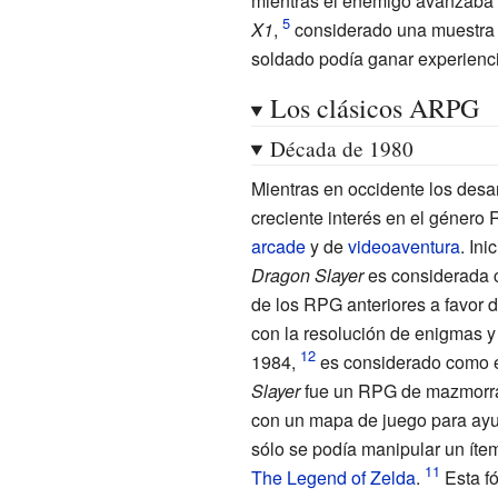
mientras el enemigo avanzaba h
X1
,
considerado una muestra
soldado podía ganar experiencia
Los clásicos ARPG
Década de 1980
Mientras en occidente los desa
creciente interés en el género
arcade
y de
videoaventura
. In
Dragon Slayer
es considerada c
de los RPG anteriores a favor 
con la resolución de enigmas y
1984,
es considerado como e
Slayer
fue un RPG de mazmorras
con un mapa de juego para ayu
sólo se podía manipular un ítem
The Legend of Zelda
.
Esta f