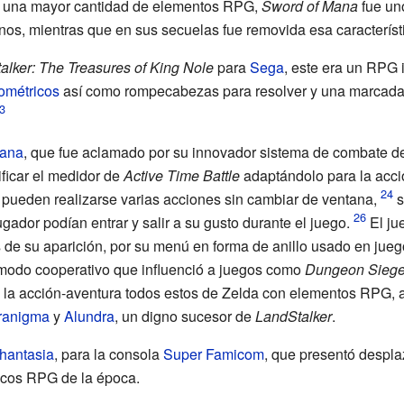
on una mayor cantidad de elementos RPG,
Sword of Mana
fue uno
nos, mientras que en sus secuelas fue removida esa característ
alker: The Treasures of King Nole
para
Sega
, este era un RPG
ométricos
así como rompecabezas para resolver y una marcada 
Mana
, que fue aclamado por su innovador sistema de combate de
ificar el medidor de
Active Time Battle
adaptándolo para la acció
pueden realizarse varias acciones sin cambiar de ventana,
s
ugador podían entrar y salir a su gusto durante el juego.
El ju
de su aparición, por su menú en forma de anillo usado en j
 modo cooperativo que influenció a juegos como
Dungeon Siege 
la acción-aventura todos estos de Zelda con elementos RPG, 
ranigma
y
Alundra
, un digno sucesor de
LandStalker
.
Phantasia
, para la consola
Super Famicom
, que presentó despla
icos RPG de la época.