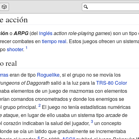
🎲
🔍
e acción
ción
o
ARPG
(del
inglés
action role-playing games
) son un tipo
frecer combates en
tiempo real
. Estos juegos ofrecen un sistem
tipo
shooter
.
o real
rras
eran de tipo
Roguelike
, si el grupo no se movía los
ungeons of Daggorath
salió a la luz para la
TRS-80 Color
naba elementos de un juego de mazmorras con elementos
querían comandos cronometrados y donde los enemigos se
 grupo principal.
El juego no tenía estadísticas numéricas
e ataque
, en lugar de ello usaba un sistema tipo
arcade
de
l corazón indicaban la salud del jugador,
un concepto
 donde se oía un latido que gradualmente se incrementaba