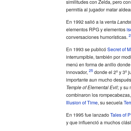
similitudes con Zelda, pero c
permitía al jugador matar aldea
En 1992 salió a la venta
Landst
elementos RPG y elementos
is
conversaciones humorísticas.
En 1993 se publicó
Secret of 
interrumpible, también por mod
menú en forma de anillo donde 
innovador,
donde el 2º y 3º j
importante aun mucho después 
Temple of Elemental Evil
; y su
combinaron los rompecabezas, 
Illusion of Time
, su secuela
Ter
En 1995 fue lanzado
Tales of 
y que influenció a muchos clás