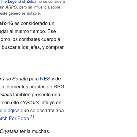
The Legend of Zelda
no se considera
un
, pero su influencia sobre
ARPG
este género es notable.
afx-16
es considerado un
ugar al mismo tiempo. Ese
 como los combates cuerpo a
 buscar a los jefes, y comprar
kū no Sonata
para
NES
y de
con elementos propios de RPG,
stalis
también presentó una
 con ello
Crystalis
influyó en
biológica
que se desarrollaba
arch For Eden
Crystalis
tenía muchas