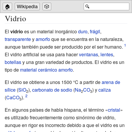
🏠
Wikipedia
🎲
🔍
Vidrio
El
vidrio
es un material inorgánico
duro
,
frágil
,
transparente
y
amorfo
que se encuentra en la naturaleza,
aunque también puede ser producido por el ser humano.
El vidrio artificial se usa para hacer
ventanas
,
lentes
,
botellas
y una gran variedad de productos. El vidrio es un
tipo de
material cerámico
amorfo
.
El vidrio se obtiene a unos 1500
°C a partir de
arena de
sílice
(
Si
O
),
carbonato de sodio
(
Na
C
O
) y
caliza
2
2
3
(
Ca
C
O
).
3
En algunos países de habla hispana, el término «
cristal
»
es utilizado frecuentemente como sinónimo de vidrio,
aunque en rigor es incorrecto debido a que el vidrio es un