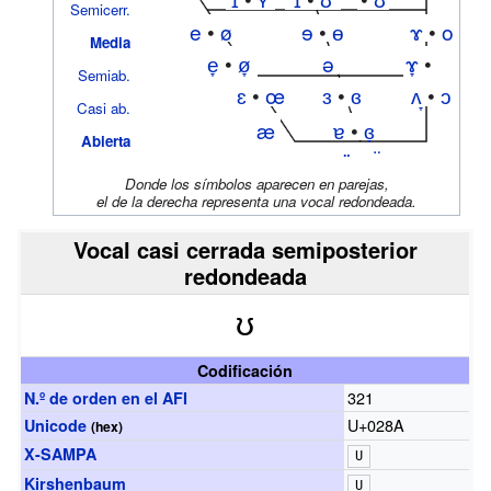
Semicerr.
e
•
ø
ɘ
•
ɵ
ɤ
•
o
Media
e̞
•
ø̞
ə
ɤ̞
•
Semiab.
ɛ
•
œ
ɜ
•
ɞ
ʌ
•
ɔ
o̞
Casi ab.
æ
ɐ
•
ɞ̞
Abierta
a
•
ɶ
ä
•
ɒ̈
ɑ
•
ɒ
Donde los símbolos aparecen en parejas,
el de la derecha representa una vocal redondeada.
Vocal casi cerrada semiposterior
redondeada
ʊ
Codificación
321
N.º de orden en el
AFI
U+028A
Unicode
(
hex
)
X-SAMPA
U
Kirshenbaum
U