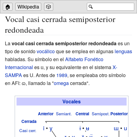
🏠
Wikipedia
🎲
🔍
Vocal casi cerrada semiposterior
redondeada
La
vocal casi cerrada semiposterior redondeada
es un
tipo de sonido
vocálico
que se emplea en algunas
lenguas
habladas. Su símbolo en el
Alfabeto Fonético
Internacional
es
ʊ
, y su equivalente en el sistema
X-
SAMPA
es
U
. Antes de
1989
, se empleaba otro símbolo
en AFI:
ɷ
, llamado la "
omega
cerrada".
Vocales
Anterior
Semiant.
Central
Semipost.
Posterior
Cerrada
i
•
y
ɨ
•
ʉ
ɯ
•
u
Casi cerr.
ɪ
•
ʏ
ɪ̈
•
ʊ̈
•
ʊ