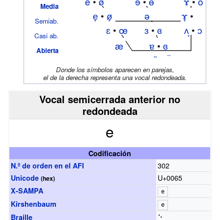
e
•
ø
ɘ
•
ɵ
ɤ
•
o
Media
e̞
•
ø̞
ə
ɤ̞
•
Semiab.
ɛ
•
œ
ɜ
•
ɞ
ʌ
•
ɔ
o̞
Casi ab.
æ
ɐ
•
ɞ̞
Abierta
a
•
ɶ
ä
•
ɒ̈
ɑ
•
ɒ
Donde los símbolos aparecen en parejas,
el de la derecha representa una vocal redondeada.
Vocal semicerrada anterior no
redondeada
e
Codificación
302
N.º de orden en el
AFI
U+0065
Unicode
(
hex
)
X-SAMPA
e
Kirshenbaum
e
⠑
Braille