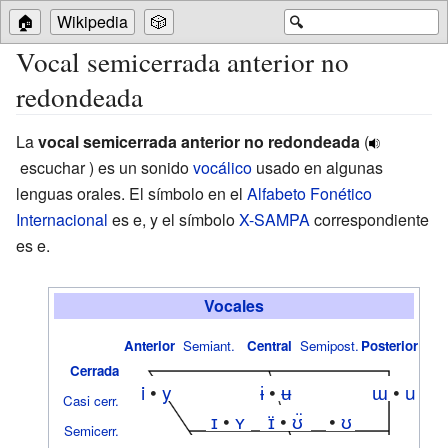
🏠
Wikipedia
🎲
🔍
Vocal semicerrada anterior no
redondeada
La
vocal semicerrada anterior no redondeada
(
escuchar
) es un sonido
vocálico
usado en algunas
lenguas orales. El símbolo en el
Alfabeto Fonético
Internacional
es e, y el símbolo
X-SAMPA
correspondiente
es e.
Vocales
Anterior
Semiant.
Central
Semipost.
Posterior
Cerrada
i
•
y
ɨ
•
ʉ
ɯ
•
u
Casi cerr.
ɪ
•
ʏ
ɪ̈
•
ʊ̈
•
ʊ
Semicerr.