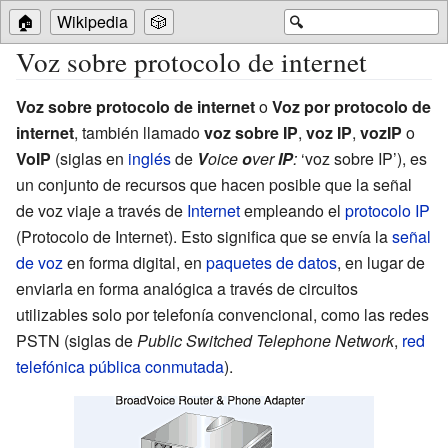
🏠
Wikipedia
🎲
🔍
Voz sobre protocolo de internet
Voz sobre protocolo de internet
o
Voz por protocolo de
internet
, también llamado
voz sobre IP
,
voz IP
,
vozIP
o
VoIP
(siglas en
inglés
de
V
oice
o
ver
IP
:
‘voz
sobre
IP’), es
un conjunto de recursos que hacen posible que la señal
de voz viaje a través de
Internet
empleando el
protocolo IP
(Protocolo de Internet). Esto significa que se envía la
señal
de voz
en forma digital, en
paquetes de datos
, en lugar de
enviarla en forma analógica a través de circuitos
utilizables solo por telefonía convencional, como las redes
PSTN (siglas de
Public Switched Telephone Network
,
red
telefónica pública conmutada
).