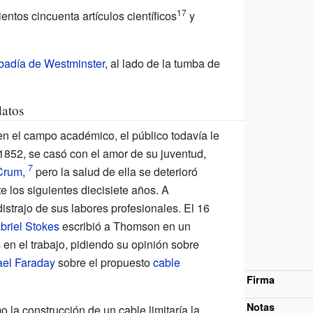
17
ntos cincuenta artículos científicos
y
badía de Westminster
, al lado de la tumba de
datos
n el campo académico, el público todavía le
852, se casó con el amor de su juventud,
Crum
,
pero la salud de ella se deterioró
e los siguientes diecisiete años. A
istrajo de sus labores profesionales. El 16
riel Stokes
escribió a Thomson en un
 en el trabajo, pidiendo su opinión sobre
el Faraday
sobre el propuesto
cable
Firma
Notas
la construcción de un cable limitaría la