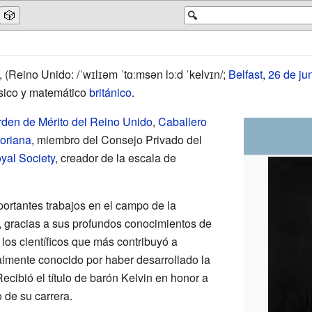
🎲
🔍
, (
Reino Unido:
/ˈwɪlɪəm ˈtɑːmsən lɔːd ˈkelvɪn/
;
Belfast
,
26 de ju
físico y matemático
británico
.
den de Mérito del Reino Unido
,
Caballero
toriana
,
miembro del Consejo Privado del
yal Society
, creador de la escala de
portantes trabajos en el campo de la
, gracias a sus profundos conocimientos de
 los científicos que más contribuyó a
ialmente conocido por haber desarrollado la
Recibió el título de barón Kelvin en honor a
 de su carrera.