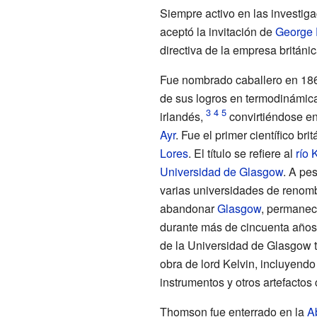
Siempre activo en las investig
aceptó la invitación de
George
directiva de la empresa británic
Fue nombrado caballero en 186
de sus logros en termodinámica
irlandés,
convirtiéndose en
Ayr
. Fue el primer científico br
Lores
. El título se refiere al
río 
Universidad de Glasgow
. A pe
varias universidades de renomb
abandonar
Glasgow
, permanec
durante más de cincuenta años, 
de la Universidad de Glasgow 
obra de lord Kelvin, incluyend
instrumentos y otros artefactos
Thomson fue enterrado en la
A