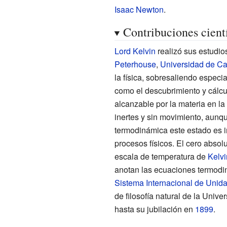
Isaac Newton
.
Contribuciones cientí
Lord Kelvin
realizó sus estudio
Peterhouse
,
Universidad de C
la física, sobresaliendo espec
como el descubrimiento y cálcu
alcanzable por la materia en la
inertes y sin movimiento, aunq
termodinámica este estado es i
procesos físicos. El cero abso
escala de temperatura de
Kelvi
anotan las ecuaciones termodin
Sistema Internacional de Unid
de filosofía natural de la Uni
hasta su jubilación en
1899
.