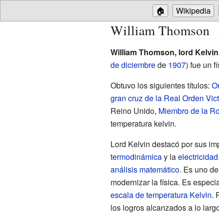
🏠
Wikipedia
William Thomson
William Thomson, lord Kelvin
de diciembre
de
1907
) fue un 
Obtuvo los siguientes títulos:
Or
gran cruz de la Real Orden Vic
Reino Unido
,
Miembro de la Ro
temperatura kelvin.
Lord Kelvin destacó por sus im
termodinámica
y la
electricidad
análisis matemático
. Es uno de
modernizar la física. Es espec
escala de temperatura Kelvin
. 
los logros alcanzados a lo largo