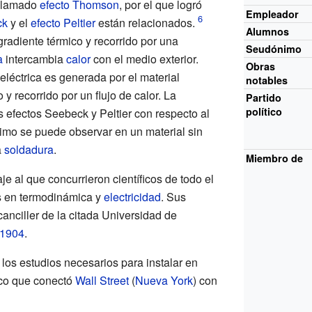
llamado
efecto Thomson
, por el que logró
Empleador
ck
y el
efecto Peltier
están relacionados.
Alumnos
gradiente térmico y recorrido por una
Seudónimo
a
intercambia
calor
con el medio exterior.
Obras
léctrica es generada por el material
notables
y recorrido por un flujo de calor. La
Partido
político
s efectos Seebeck y Peltier con respecto al
imo se puede observar en un material sin
a
soldadura
.
Miembro de
e al que concurrieron científicos de todo el
s en termodinámica y
electricidad
. Sus
nciller de la citada Universidad de
1904
.
los estudios necesarios para instalar en
tico que conectó
Wall Street
(
Nueva York
) con