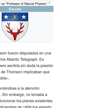
es "Professor of Natural Physics".
Escudo
mson fueron disputados en una
añía
Atlantic Telegraph
. Es
ro sentiría sin duda la presión
los de Thomson implicaban que
ible».
niéndose a la atención
o
. Sin embargo, no tomaba a
uncionar los planes existentes.
n diciembre de 1856 fue elegido