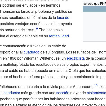
se cree que PNP 
s podrían ser enviados - en términos
 Thomson se lanzó al problema y publicó su
 sus resultados en términos de la
tasa de
 posibles ventajas económicas del proyecto
más profundo de 1855,
Thomson hizo
ría el diseño del cable en su
rentabilidad
.
e comunicación a través de un cable de
roporcional al
cuadrado
de su longitud. Los resultados de Tho
on en 1856 por
Wildman Whitehouse
, un
electricista
de la comp
 malinterpretado los resultados de sus propios experimentos, pe
para el cable se habían puesto en marcha. Creía que los cálcu
 por el hecho que fuera prácticamente y comercialmente impos
hitehouse en una carta a la revista popular Athenaeum,
expo
un
conductor
más grande con una
sección
mayor de
aislamient
pechaba que podría tener las habilidades prácticas para hacer f
on había atraído la atención de los directores del proyecto y e