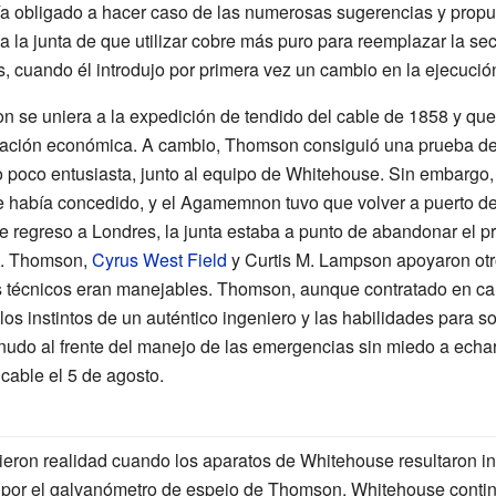
ía obligado a hacer caso de las numerosas sugerencias y prop
la junta de que utilizar cobre más puro para reemplazar la se
, cuando él introdujo por primera vez un cambio en la ejecución
n se uniera a la expedición de tendido del cable de 1858 y que 
ación económica. A cambio, Thomson consiguió una prueba de
ido poco entusiasta, junto al equipo de Whitehouse. Sin embarg
 le había concedido, y el Agamemnon tuvo que volver a puerto d
e regreso a Londres, la junta estaba a punto de abandonar el pr
le. Thomson,
Cyrus West Field
y
Curtis M. Lampson
apoyaron otro
técnicos eran manejables. Thomson, aunque contratado en cal
 los instintos de un auténtico ingeniero y las habilidades para 
udo al frente del manejo de las emergencias sin miedo a echar
cable el 5 de agosto.
ron realidad cuando los aparatos de Whitehouse resultaron in
 por el galvanómetro de espejo de Thomson. Whitehouse conti