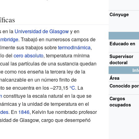
Cónyuge
ficas
s en la
Universidad de Glasgow
y en
ambridge
. Trabajó en numerosos campos de
Educado en
ialmente sus trabajos sobre
termodinámica
,
lo del
cero absoluto
, temperatura mínima
Supervisor
doctoral
 cual las partículas de una sustancia quedan
In
ue como nos enseña la tercera ley de la
Área
nalcanzable en un número finito de
Conocido
po
luto se encuentra en los –273,15
°C
. La
n
constituye la escala natural en la que se
Cargos
ámicas y la unidad de temperatura en el
ocupados
ades
. En
1846
, Kelvin fue nombrado profesor
versidad de Glasgow, cargo que desempeñó