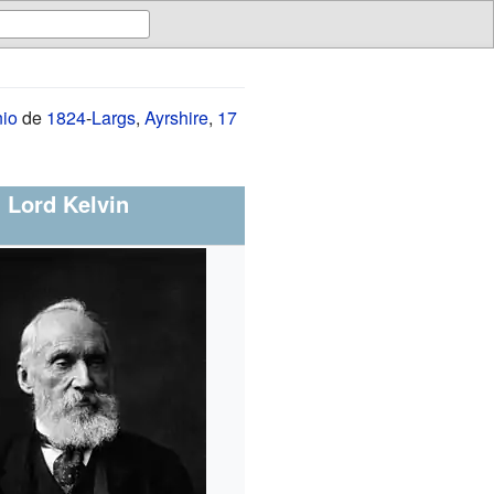
nio
de
1824
-
Largs
,
Ayrshire
,
17
Lord Kelvin