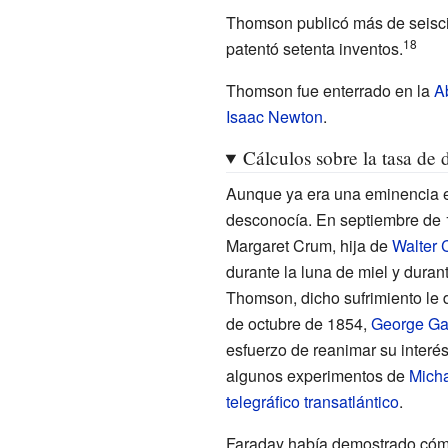
Thomson publicó más de seiscie
18
patentó setenta inventos.
Thomson fue enterrado en la
A
Isaac Newton
.
Cálculos sobre la tasa de 
Aunque ya era una eminencia e
desconocía. En septiembre de 1
Margaret Crum, hija de
Walter 
durante la luna de miel y durant
Thomson, dicho sufrimiento le d
de octubre de 1854,
George Gab
esfuerzo de reanimar su interés
algunos experimentos de
Micha
telegráfico transatlántico
.
Faraday había demostrado cómo 