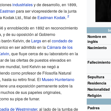
aciones
industriales
y de desarrollo, en 1899,
 Eastman
para ser vicepresidente de la junta
a Kodak Ltd., filial de
Eastman Kodak
.
6 y ennoblecido en 1892 en reconocimiento
I
, y de su oposición al Gobierno
Nombre en
 barón Kelvin, de
Largs
en el
condado de
inglés
itánico en ser admitido en la
Cámara de los
Nacimiento
Kelvin
, que fluye cerca de su laboratorio en la
sar de las ofertas de puestos elevados en
Fallecimiento
re mundial, lord Kelvin se negó a
iendo como profesor de Filosofía Natural
Sepultura
hasta su retiro final. El
Museo Hunteriano
Residencia
tiene una exposición permanente sobre la
Nacionalidad
o muchos de sus papeles originales,
Religión
 como su pipa de fumar.
Padres
badía de Westminster
, al lado de la tumba de