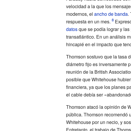
velocidad a la que los mensaje
modernos, el
ancho de banda
.
respuesta en un mes.
Expresó
datos
que se podía lograr y las
transatlántico. En un análisis 
hincapié en el impacto que tend
Thomson sostuvo que la tasa d
diámetro fijo es inversamente p
reunión de la British Associati
posible que Whitehouse hubiera
financiera, ya que los planes 
el cable debía ser «abandonado
Thomson atacó la opinión de W
pública. Thomson recomendó 
Whitehouse por un necio, y sos
Entretanto, el trabajo de Thoms