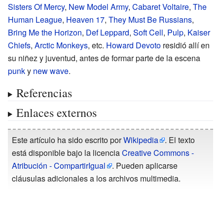
Sisters Of Mercy
,
New Model Army
,
Cabaret Voltaire
,
The
Human League
,
Heaven 17
,
They Must Be Russians
,
Bring Me the Horizon
,
Def Leppard
,
Soft Cell
,
Pulp
,
Kaiser
Chiefs
,
Arctic Monkeys
, etc.
Howard Devoto
residió allí en
su niñez y juventud, antes de formar parte de la escena
punk
y
new wave
.
Referencias
Enlaces externos
Este artículo ha sido escrito por
Wikipedia
. El texto
está disponible bajo la licencia
Creative Commons -
Atribución - CompartirIgual
. Pueden aplicarse
cláusulas adicionales a los archivos multimedia.