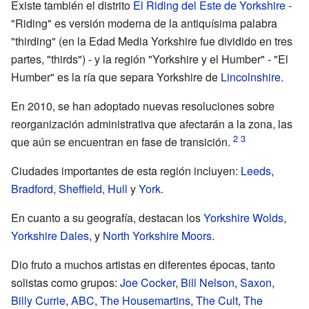
Existe también el distrito
El Riding del Este de Yorkshire
-
"Riding" es versión moderna de la antiquísima palabra
"thirding" (en la Edad Media Yorkshire fue dividido en tres
partes, "thirds") - y la región "Yorkshire y el Humber" - "El
Humber" es la ría que separa Yorkshire de
Lincolnshire
.
En 2010, se han adoptado nuevas resoluciones sobre
reorganización administrativa que afectarán a la zona, las
que aún se encuentran en fase de transición.
Ciudades importantes de esta región incluyen:
Leeds
,
Bradford
,
Sheffield
,
Hull
y
York
.
En cuanto a su geografía, destacan los
Yorkshire Wolds
,
Yorkshire Dales
, y
North Yorkshire Moors
.
Dio fruto a muchos artistas en diferentes épocas, tanto
solistas como grupos:
Joe Cocker
,
Bill Nelson
,
Saxon
,
Billy Currie
,
ABC
,
The Housemartins
,
The Cult
,
The