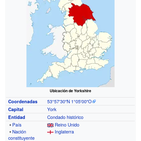
Ubicación de Yorkshire
53°57′30″N
1°05′00″O
Coordenadas
York
Capital
Condado histórico
Entidad
•
País
Reino Unido
•
Nación
Inglaterra
constituyente