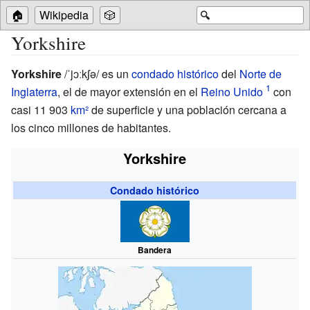
🏠
Wikipedia
🎲
🔍
Yorkshire
Yorkshire
/ˈjɔːkʃə/
es un
condado histórico
del
Norte de
Inglaterra
, el de mayor extensión en el
Reino Unido
con
casi 11
903
km²
de superficie y una población cercana a
los cinco millones de habitantes.
Yorkshire
Condado histórico
Bandera