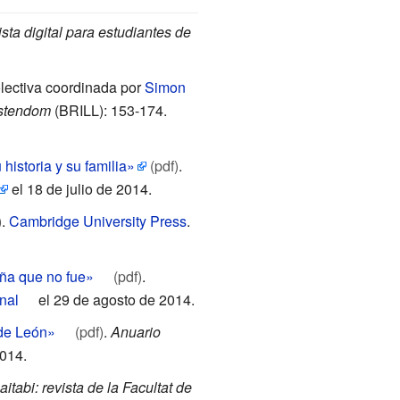
ista digital para estudiantes de
olectiva coordinada por
Simon
istendom
(BRILL): 153-174.
istoria y su familia»
(pdf)
.
el 18 de julio de 2014.
)
.
Cambridge University Press
.
ña que no fue»
(pdf)
.
inal
el 29 de agosto de 2014.
 de León»
(pdf)
.
Anuario
014.
aitabi: revista de la Facultat de