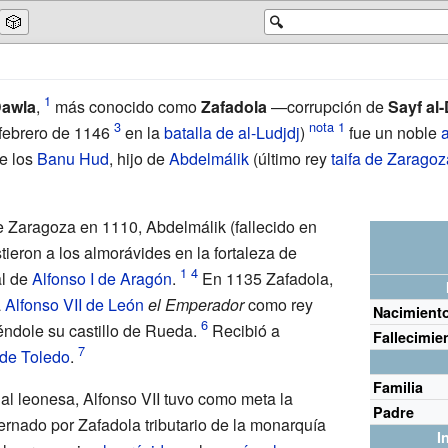
🎲
🔍
Dawla
,
más conocido como
Zafadola
—corrupción de
Sayf al
 febrero de 1146
en la
batalla de al-Ludjdj
)
fue un noble
de los
Banu Hud
, hijo de
Abdelmálik
(último rey
taifa de Zaragoz
e Zaragoza en 1110, Abdelmálik (fallecido en
tieron a los almorávides en la fortaleza de
al de
Alfonso I de Aragón
.
En 1135 Zafadola,
a
Alfonso VII de León
el Emperador
como rey
Nacimient
ndole su castillo de Rueda.
Recibió a
Fallecimie
 de Toledo
.
Familia
ial leonesa, Alfonso VII tuvo como meta la
Padre
rnado por Zafadola tributario de la monarquía
I