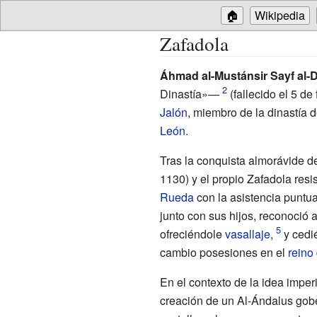
🏠
Wikipedia
Zafadola
Áhmad al-Mustánsir Sayf al-
Dinastía»—
(fallecido el 5 de
Jalón
, miembro de la dinastía 
León
.
Tras la conquista almorávide d
1130) y el propio Zafadola resis
Rueda
con la asistencia puntu
junto con sus hijos, reconoció 
ofreciéndole
vasallaje
,
y cedié
cambio posesiones en el
reino
En el contexto de la idea imper
creación de un Al-Ándalus gobe