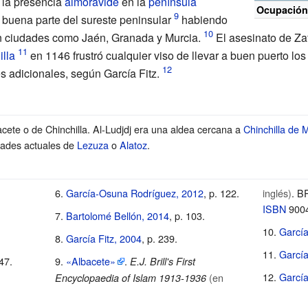
 la presencia
almorávide
en la
península
Ocupació
 buena parte del sureste peninsular
habiendo
n ciudades como Jaén, Granada y Murcia.
El asesinato de Z
illa
en 1146 frustró cualquier viso de llevar a buen puerto los
s adicionales, según García Fitz.
cete o de Chinchilla. Al-Ludjdj era una aldea cercana a
Chinchilla de
idades actuales de
Lezuza
o
Alatoz
.
García-Osuna Rodríguez, 2012
, p.
122.
inglés)
. B
ISBN
900
Bartolomé Bellón, 2014
, p.
103.
Garcí
García Fitz, 2004
, p.
239.
Garcí
47.
«Albacete»
.
E.J. Brill's First
García
(en
Encyclopaedia of Islam 1913-1936