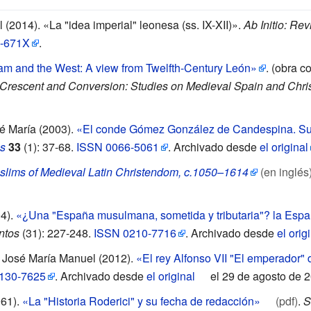
l (2014). «La "idea imperial" leonesa (ss. IX-XII)».
Ab Initio: Rev
-671X
.
lam and the West: A view from Twelfth-Century León»
. (obra c
 Crescent and Conversion: Studies on Medieval Spain and Chr
sé María (2003).
«El conde Gómez González de Candespina. Su h
s
33
(1): 37-68.
ISSN
0066-5061
. Archivado desde
el original
slims of Medieval Latin Christendom, c.1050–1614
(en inglés
4).
«¿Una "España musulmana, sometida y tributaria"? la Espa
ntos
(31): 227-248.
ISSN
0210-7716
. Archivado desde
el orig
, José María Manuel (2012).
«El rey Alfonso VII "El emperador"
130-7625
. Archivado desde
el original
el 29 de agosto de 2
961).
«La "Historia Roderici" y su fecha de redacción»
(pdf)
.
S