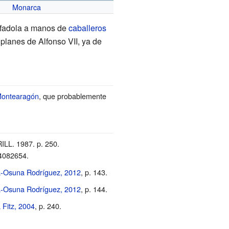
Monarca
n
afadola a manos de
caballeros
 planes de Alfonso VII, ya de
 Montearagón
, que probablemente
RILL. 1987. p.
250.
4082654
.
a-Osuna Rodríguez, 2012
, p.
143.
a-Osuna Rodríguez, 2012
, p.
144.
 Fitz, 2004
, p.
240.