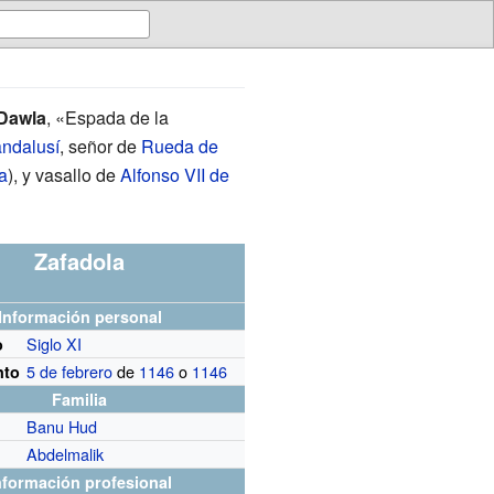
-Dawla
, «Espada de la
andalusí
, señor de
Rueda de
a
), y vasallo de
Alfonso VII de
Zafadola
Información personal
Siglo XI
o
5 de febrero
de
1146
o
1146
nto
Familia
Banu Hud
Abdelmalik
nformación profesional