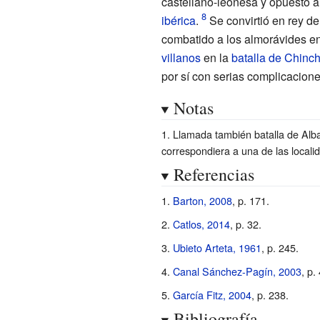
castellano-leonesa y opuesto a
ibérica
.
Se convirtió en rey de
combatido a los almorávides e
villanos
en la
batalla de Chinch
por sí con serias complicacione
Notas
Llamada también batalla de Alba
correspondiera a una de las local
Referencias
Barton, 2008
, p.
171.
Catlos, 2014
, p.
32.
Ubieto Arteta, 1961
, p.
245.
Canal Sánchez-Pagín, 2003
, p.
García Fitz, 2004
, p.
238.
Bibliografía