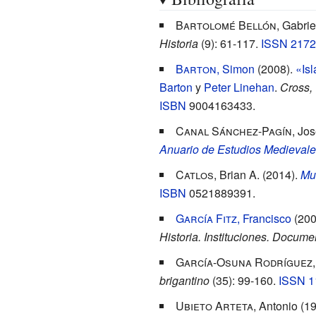
Bartolomé Bellón
, Gabrie
Historia
(9): 61-117.
ISSN
2172
Barton
, Simon
(2008).
«Is
Barton
y
Peter Linehan
.
Cross,
ISBN
9004163433
.
Canal Sánchez-Pagín
, Jo
Anuario de Estudios Medievale
Catlos
, Brian A. (2014).
Mu
ISBN
0521889391
.
García Fitz
, Francisco
(200
Historia. Instituciones. Docume
García-Osuna Rodríguez
brigantino
(35): 99-160.
ISSN
1
Ubieto Arteta
, Antonio (1