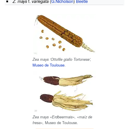
f.
(
G.Nicholson
)
Beetle
Z. mays
variegata
Zea mays ‘Ottofile giallo Tortonese’,
Museo de Toulouse
.
Zea mays «Erdbeermais», «maíz de
Museo de Toulouse.
fresa»,