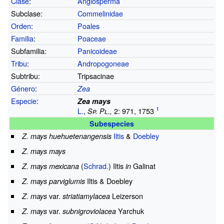
Clase
:
Angiosperma
Subclase:
Commelinidae
Orden
:
Poales
Familia
:
Poaceae
Subfamilia:
Panicoideae
Tribu
:
Andropogoneae
Subtribu:
Tripsacinae
Género
:
Zea
Especie
:
Zea mays
L.
,
2: 971, 1753
Sp. Pl.,
Subespecies
Iltis
&
Doebley
Z. mays huehuetenangensis
Z. mays mays
(
Schrad.
) Iltis
Galinat
Z. mays mexicana
in
Iltis & Doebley
Z. mays parviglumis
var.
Leizerson
Z. mays
striatiamylacea
var.
Yarchuk
Z. mays
subnigroviolacea