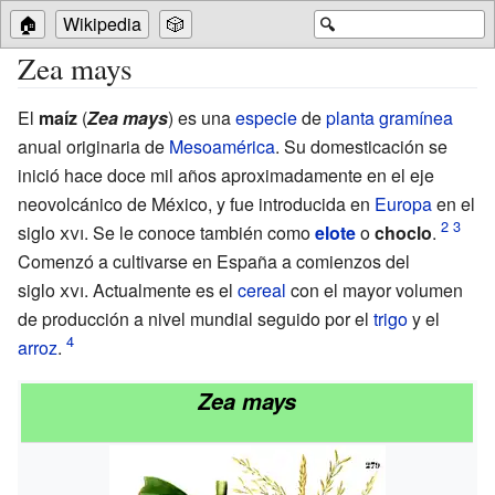
🏠
Wikipedia
🎲
🔍
Zea mays
El
maíz
(
Zea mays
) es una
especie
de
planta
gramínea
anual originaria de
Mesoamérica
. Su domesticación se
inició hace doce mil años aproximadamente en el eje
neovolcánico de México, y fue introducida en
Europa
en el
siglo
xvi
. Se le conoce también como
elote
o
choclo
.
Comenzó a cultivarse en España a comienzos del
siglo
xvi
. Actualmente es el
cereal
con el mayor volumen
de producción a nivel mundial seguido por el
trigo
y el
arroz
.
Zea mays