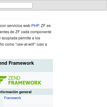
con servicios web
PHP
. ZF es
onentes de ZF cada componente
 acoplada permite a los
ño como "use-at-will" (uso a
end Framework
nformación general
Framework