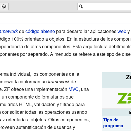
🎲
🔍
ramework
de
código abierto
para desarrollar aplicaciones
web
y 
digo 100% orientado a objetos. En la estructura de los comp
ependencia de otros componentes. Esta arquitectura débilmente
mponentes por separado. A menudo se refiere a este tipo de dise
orma individual, los componentes de la
Z
ramework conforman un
framework
de
e. ZF ofrece una implementación
MVC
, una
y un componente de formularios que
mularios HTML, validación y filtrado para
n consolidar todas las operaciones usando
I
faz orientada a objetos. Otros componentes,
Tipo de
programa
oveen autentificación de usuarios y