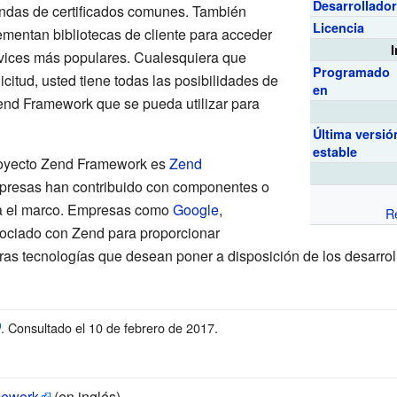
Desarrollado
iendas de certificados comunes. También
Licencia
mentan bibliotecas de cliente para acceder
rvices más populares. Cualesquiera que
Programado
citud, usted tiene todas las posibilidades de
en
nd Framework que se pueda utilizar para
Última versió
estable
proyecto Zend Framework es
Zend
presas han contribuido con componentes o
ara el marco. Empresas como
Google
,
R
sociado con Zend para proporcionar
otras tecnologías que desean poner a disposición de los desarr
. Consultado el 10 de febrero de 2017
.
mework
(en inglés)