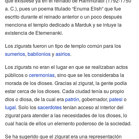
que existiese ya en el reinado de Hammurabi (1792-1750
a.
C.), pues un poema titulado “Enuma Elish” que fue
escrito durante el reinado anterior o un poco después
menciona el templo dedicado a Marduk y se intuye la
existencia de Etemenanki.
Los zigurats fueron un tipo de templo común para los
sumerios
,
babilonios
y
asirios
.
Los zigurats no eran el lugar en que se realizaban actos
públicos o
ceremonias
, sino que se les consideraba la
morada de los dioses. Gracias al zigurat, la gente podía
estar cerca de los dioses. Cada ciudad tenía su propio
dios o diosa, de la cual era
patrón
, gobernador,
patesi
o
lugal
. Solo los
sacerdotes
tenían acceso al interior del
zigurat para atender a las necesidades de los dioses, lo
cual hacía de ellos un elemento poderoso de la sociedad.
Se ha sugerido que el zigurat era una representación