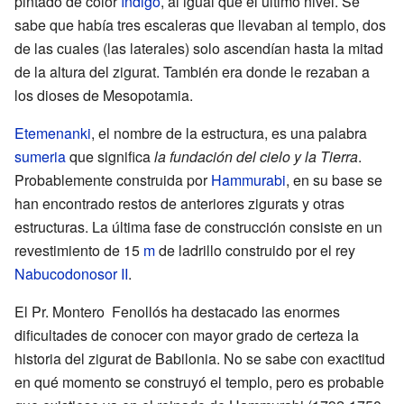
pintado de color
índigo
, al igual que el último nivel. Se
sabe que había tres escaleras que llevaban al templo, dos
de las cuales (las laterales) solo ascendían hasta la mitad
de la altura del zigurat. También era donde le rezaban a
los dioses de Mesopotamia.
Etemenanki
, el nombre de la estructura, es una palabra
sumeria
que significa
la fundación del cielo y la Tierra
.
Probablemente construida por
Hammurabi
, en su base se
han encontrado restos de anteriores zigurats y otras
estructuras. La última fase de construcción consiste en un
revestimiento de 15
m
de ladrillo construido por el rey
Nabucodonosor II
.
El Pr. Montero Fenollós ha destacado las enormes
dificultades de conocer con mayor grado de certeza la
historia del zigurat de Babilonia. No se sabe con exactitud
en qué momento se construyó el templo, pero es probable