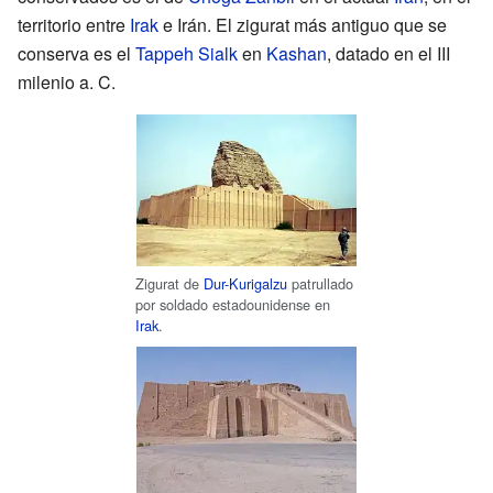
territorio entre
Irak
e Irán. El zigurat más antiguo que se
conserva es el
Tappeh Sialk
en
Kashan
, datado en el III
milenio
a.
C.
Zigurat de
Dur-Kurigalzu
patrullado
por soldado estadounidense en
Irak
.