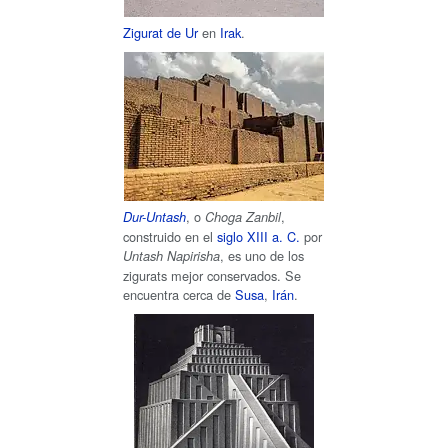
Zigurat de Ur
en
Irak
.
, o
,
Dur-Untash
Choga Zanbil
construido en el
siglo XIII
a.
C.
por
, es uno de los
Untash Napirisha
zigurats mejor conservados. Se
encuentra cerca de
Susa
,
Irán
.