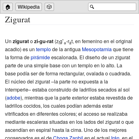
🏠
Wikipedia
🎲
🔍
Zigurat
Un
zigurat
o
zi-gu-rat
(z
g
`
-r
t, en femenino en el original
ĭ
ə
ă
acadio) es un
templo
de la antigua
Mesopotamia
que tiene
la forma de
pirámide
escalonada. El diseño de un zigurat
parte de una simple base con un templo en lo alto. La
base podía ser de forma rectangular, ovalada o cuadrada.
El núcleo del zigurat –la parte no expuesta a la
intemperie– estaba construido de ladrillos secados al sol
(
adobe
), mientras que la parte exterior estaba revestida de
ladrillos cocidos, los cuales podían además estar
vitrificados en diferentes colores; el acceso se realizaba
mediante escaleras situadas en los lados del zigurat o que
ascendían en espiral hasta la cima. Uno de los mejores
conservados es el de
Choga Zanbil
en el actual
Irán
, en el